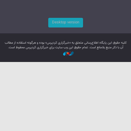
Desktop version
کليه حقوق اين پایگاه اطلاع‌رسانی متعلق به «خبرگزاری کردپرس» بوده و هرگونه استفاده از مطالب
آن با ذکر منبع بلامانع است. تمام حقوق این وب سایت برای خبرگزاری کردپرس محفوظ است.