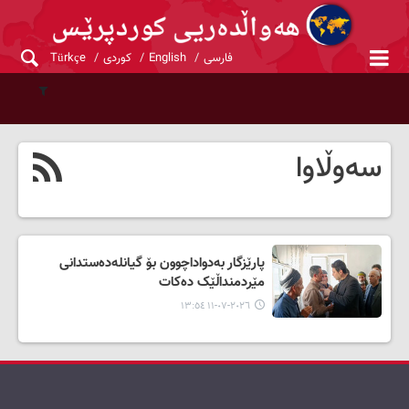
فارسی
English
کوردی
Türkçe
سەوڵاوا
پارێزگار بەدواداچوون بۆ گیانلەدەستدانی
مێردمنداڵێک دەکات
٢٠٢٦-٠٧-١١ ١٣:٥٤