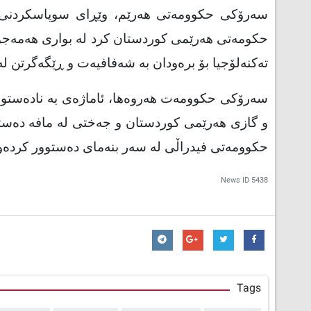
سەرۆکی حکوومەتی هەرێم، وێڕای سوپاسکردنی هاو
حکومەتی هەرێمی کوردستان کرد لە بواری هەمەجۆرک
تەکنەلۆجیا بۆ برەودان بە شەفافیەت و ڕێگەگرتن ل
سەرۆکی حکوومەت هەروەها، ئاماژەی بە نادەستووری
و گازی هەرێمی کوردستان و جەختی لە مافە دەست
حکوومەتی فیدراڵی لە سەر بنەمای دەستوور کردەو
News ID
5438
Tags