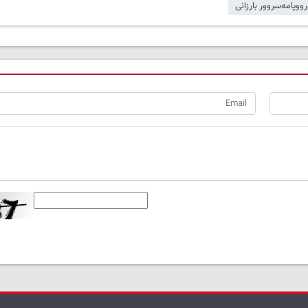
ووپامەسروور بارزانی