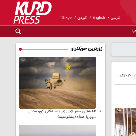
فارسی
English
کوردی
Türkçe
یا
زۆرترین خوێندراو
ئایا هێزی سەربازیی ژێر دەسەڵاتی کوردەکانی
سووریا هەڵدەوەشێتەوە؟