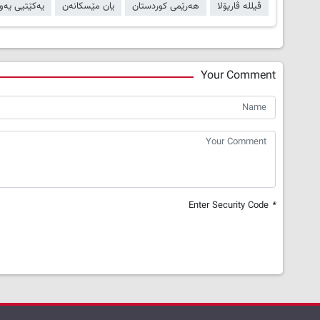
ڤیلله‌ ڤاریۆلا
هەرێمی کوردستان
یان مێسکانه‌ن
یەکێتیی یەور
Your Comment
Enter Security Code
*