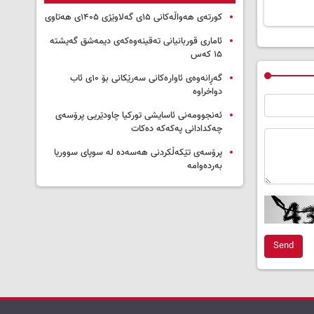
کورتەی هەواڵەکانی ۱۵ی گەلاوێژی ۱۴۰۵ی هەتاوی
ئاماری قوربانیانی تەقینەوەکەی دیمەشق گەیشتە
۱۵ کەس
گەڕانەوەی ئاوارەکانی سەرێکانی بۆ ۱۰ی ئاب
دواخراوە
ئەنجوومەنی ئاسایشی تورکیا چاودێریی پرۆسەی
چەکدادانی پەکەکە دەکات
پرۆسەی تێکەڵکردنی هەسەدە لە سوپای سووریا
بەردەوامە
Send