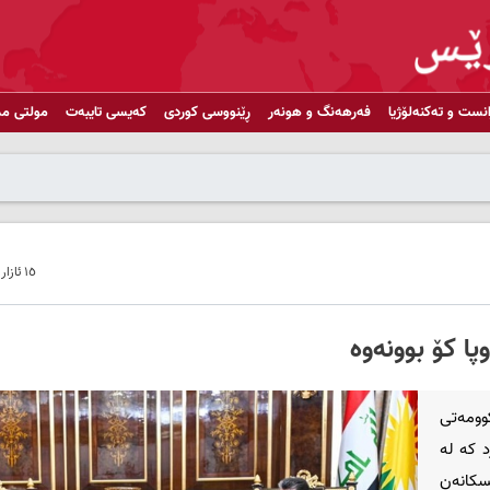
انست و تەکنەلۆژیا
فەرهەنگ و هونەر
ڕێنووسی کوردی
کەیسی تایبەت
مولتی مد
١٥ ئازار ٢٠٢٢ - ٢١:١٤
پا کۆ بوونەوە
وومەتی
د کە لە
سكانه‌ن