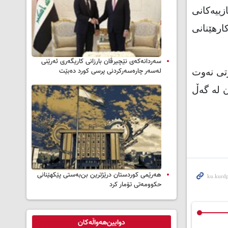
ییەکانی
ارهێنانی
سه‌ردانه‌کەی نێچیرڤان بارزانی كاریگه‌ری ئه‌رێنی
له‌سه‌ر چاره‌سه‌ركردنی پرسی كورد ده‌بێت
رتی نەوت
 لە گەڵ
هەرێمی کوردستان درێژترین بن‌بەستی پێکهێنانی
حکوومەتی تۆمار کرد
دوایین‌هەواڵەکان