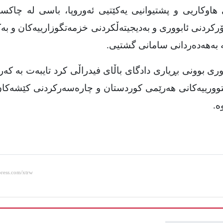
کاریی و پشتیوانیی یەکێتیی ئەوروپا، باسی لە چاکساز
ردنی ئابووری و بەدیجیتەڵکردنی خزمەتگوزارییەکان و بەک
ە بەهەدەردانی سامانی گشتیی
.
 بوونی بڕیاری دادگای باڵای فیدراڵی کرد تایبەت بە کە
وورییەکانی هەرێمی کوردستان و چارەسەرکردنی کێشەکان
ە.