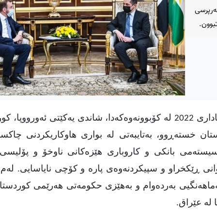
بەرپرسی
تبوون.
بەپێی هەواڵی کوردپرێس، ئه‌مڕۆ سێشه‌ممه‌ 15ی ئاداری 2022 لە کۆبوونەوەکەدا، شاندی یەکێتی ئەور
ستان خستەڕوو، بەتایبەتی لە بواری هاوکاریکردنی چاکسا
ستەمی بانکی و کاروباری هێزەکانی ناوخۆ و پۆلیسی چ
وانی ڕێکخراو و سپیکردنەوەی پارە و کۆچی نایاسایی. لەم
 هەماهەنگیی بەردەوام و بەهێزی حکومەتی هەرێمی کوردستا
 لە عێراق
.