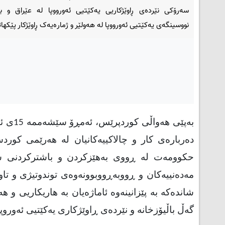
سه‌رۆكى نێرده‌ى ڕاوێژكاريى يه‌كێتيى ئه‌ورووپا له‌ عێراق و 
نووسینگەی یەکێتیی ئەورووپا لە هەولێر و ژمارەیەک ڕاوێژکار پێکها
دەربارەی کار و چالاکییەکانیان لە هەرێمی کورد
حکوومەت لە ڕووی بەهێزکردن و باشترکردنی سی
مەدەنییەکان و ڕووبەڕووبوونەوەی توندوتیژی و تا
شاندەکە بە پێزانینەوە ئاماژەیان بە هاریکاريى و
گەڵ باڵیۆزخانە و نێردەی ڕاوێژکاری یەکێتیی ئەوروپا