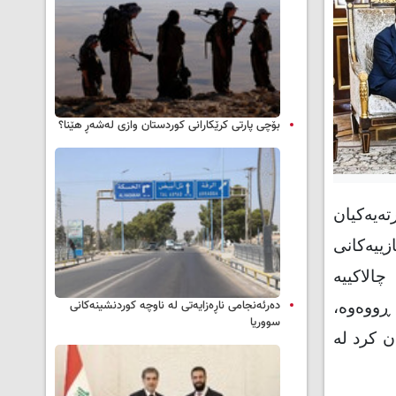
بۆچی پارتی کرێکارانی کوردستان وازی لەشەڕ هێنا؟
ووپا، کورتەیەکیان
زییەکانی
الاکییە
دەرئەنجامی ناڕەزایەتی لە ناوچە کوردنشینەکانی
 ڕووەوە،
سووریا
ن کرد لە