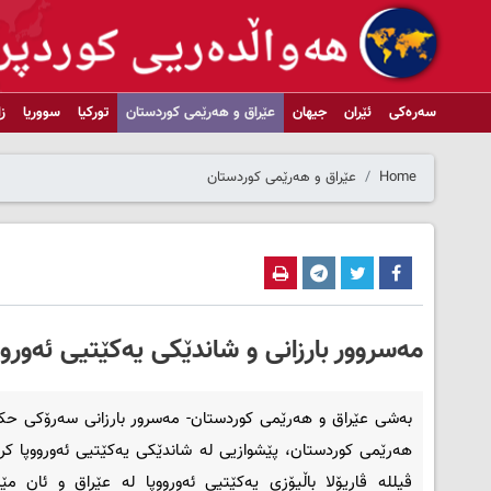
سەرەکی
ئێران
جیهان
عێراق و هەرێمی کوردستان
تورکیا
سووریا
ز
Home
عێراق و هەرێمی کوردستان
مەسروور بارزانی و شاندێکی یەکێتیی ئەوروو
بەشی عێراق و هەرێمی کوردستان- مەسرور بارزانی سه‌رۆكى حک
هه‌رێمى كوردستان، پێشوازیى له‌ شاندێکی یەکێتیی ئەورووپا کر
ڤيلله‌ ڤاريۆلا باڵيۆزى يه‌كێتيى ئه‌ورووپا لە عێراق و ئان مێ