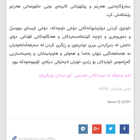
سه‌رۆكایه‌تیی هه‌رێم و پێكهێنانی كابینه‌ی نوێی حكوومه‌تی هه‌رێم
پێشكه‌ش كرد.
تاوتوێ كردنی دواپێشهاته‌كانی دۆخی ناوچه‌كه‌، دۆخی ئێستای مووسڵ
و ده‌وروبه‌ری و‌ ناوچه‌ كێشه‌له‌سه‌ره‌كان و هه‌نگاوه‌كانی قۆناغی دوای
داعش له‌ بنبڕكردنی بیری توندڕه‌وی و ڕێگری كردن له‌ سه‌رهه‌ڵدانه‌وه‌یان
به‌ هه‌ماهه‌نگیی نێوان به‌غدا و هه‌ولێر و هاوپه‌یمانان و زه‌مینه‌سازیی
گه‌ڕانه‌وه‌ی ئاواره‌كان بۆ‌ زێدی خۆیان لایه‌نێكی دیكه‌ی كۆبوونه‌وه‌كه‌ بوو.
ئه‌م هه‌واڵه‌ له‌ میدیاکانی هه‌رێمی کوردستان وه‌رگیراوه‌
کۆدی هه‌واڵنێر: 60103
News ID
53787