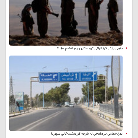
بۆچی پارتی کرێکارانی کوردستان وازی لەشەڕ هێنا؟
دەرئەنجامی ناڕەزایەتی لە ناوچە کوردنشینەکانی سووریا