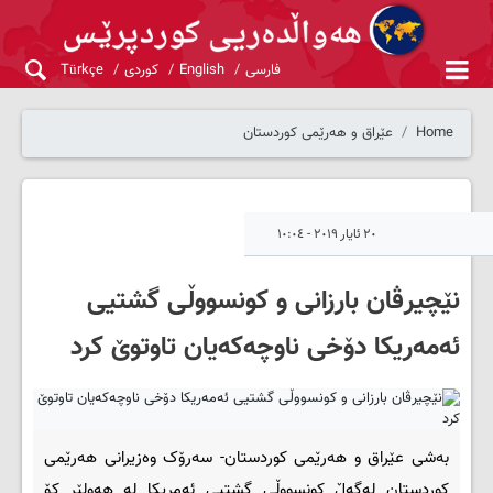
فارسی
English
کوردی
Türkçe
Home
عێراق و هەرێمی کوردستان
٢٠ ئایار ٢٠١٩ - ١٠:٠٤
نێچیرڤان بارزانی و كونسووڵی گشتیی
ئه‌مه‌ریكا دۆخی ناوچه‌كه‌یان تاوتوێ کرد
به‌شی عێراق و هه‌رێمی کوردستان- سه‌رۆک وه‌زیرانی هه‌رێمی
کوردستان له‌گه‌ڵ کونسووڵی گشتیی ئه‌مریکا له‌ هه‌ولێر کۆ