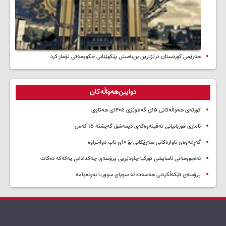
هەرێمی کوردستان درێژترین بن‌بەستی پێکهێنانی حکوومەتی تۆمار کرد
دوایین‌هەواڵەکان
کورتەی هەواڵەکانی ۱۵ی گەلاوێژی ۱۴۰۵ی هەتاوی
ئاماری قوربانیانی تەقینەوەکەی دیمەشق گەیشتە ۱۵ کەس
گەڕانەوەی ئاوارەکانی سەرێکانی بۆ ۱۰ی ئاب دواخراوە
ئەنجوومەنی ئاسایشی تورکیا چاودێریی پرۆسەی چەکدادانی پەکەکە دەکات
پرۆسەی تێکەڵکردنی هەسەدە لە سوپای سووریا بەردەوامە