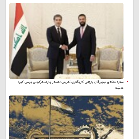
سه‌ردانه‌کەی نێچیرڤان بارزانی كاریگه‌ری ئه‌رێنی له‌سه‌ر چاره‌سه‌ركردنی پرسی كورد
ده‌بێت