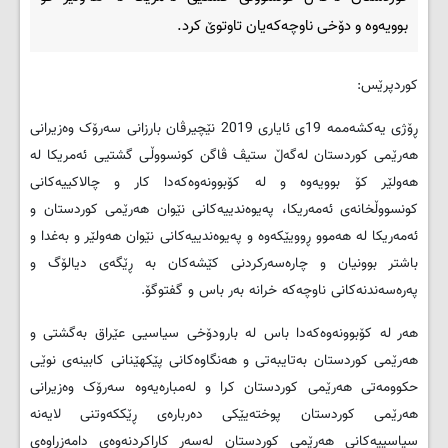
بوویه‌وه‌ و دۆخی ناوچه‌که‌یان تاوتوێ کرد.
کوردپرێس:
ڕۆژی یه‌کشه‌ممه‌ 19ی ئایاری 2019 نێچیرڤان بارزانی سه‌رۆک وه‌زیرانی
هه‌رێمی کوردستان له‌گه‌ڵ ستیڤ ڤاگن کونسووڵی گشتیی ئه‌مریکا له‌
هه‌ولێر کۆ بوویه‌وه‌ و له‌ کۆبوونه‌وه‌که‌دا كار و چالاكییه‌كانی
كونسووڵخانه‌ی ئه‌مه‌ریكا، په‌یوه‌ندییه‌كانی نێوان هه‌رێمی كوردستان و
ئه‌مه‌ریكا له‌ هه‌موو ڕوویێكه‌وه‌ و په‌یوه‌ندییه‌كانی نێوان هه‌ولێر و به‌غدا و
باشتر بوونیان و چاره‌سه‌ركردنی كێشه‌كان به ‌ڕێگه‌ی دیالۆگ و
په‌ره‌سه‌ندنه‌كانی ناوچه‌كه‌ خرانه‌ به‌ر باس و گفتوگۆ.
هه‌ر له‌ كۆبوونه‌وه‌كه‌دا باس له‌ بارودۆخی سیاسیی عێراق به‌گشتی و
هه‌رێمی كوردستان به‌تایبه‌تی و هه‌نگاوه‌كانی پێكهێنانی كابینه‌ی نوێی
حكوومه‌تی هه‌رێمی كوردستان كرا و له‌مباره‌یه‌وه‌ سه‌رۆک وه‌زیرانی
هه‌رێمی كوردستان پوخته‌یێكی ده‌رباره‌ی ڕێككه‌وتنی لایه‌نه‌
سیاسییه‌كانی هه‌رێمی كوردستان له‌سه‌ر كاراكردنه‌وه‌ی دامه‌زراوه‌ی