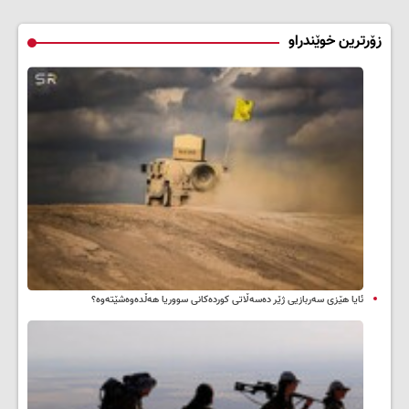
زۆرترین خوێندراو
ئایا هێزی سەربازیی ژێر دەسەڵاتی کوردەکانی سووریا هەڵدەوەشێتەوە؟