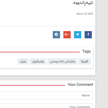
تێپەڕاندووە.
News ID
5309
Tags
کۆرۆنا
وەزارەتی تەندروستی
یۆمیکرۆن
یێران
Your Comment