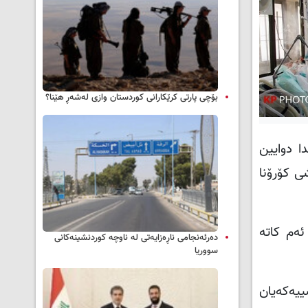
بۆچی پارتی کرێکارانی کوردستان وازی لەشەڕ هێنا؟
ێندراوێکدا دوایین
 کاتژمێری ڕابردوودا تووشی کۆرۆنا
 تا ئەم کاتە
دەرئەنجامی ناڕەزایەتی لە ناوچە کوردنشینەکانی
سووریا
 ملیۆن و 719 هەزار و 4 کەس نەخۆشییەکەیان