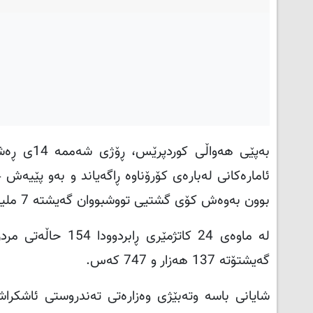
بوون بەوەش کۆی گشتیی تووشبووان گەیشتە 7 ملیۆن و 84 هەزار و 306 حاڵەت
لە ماوەی 24 کاتژم
گەیشتۆتە 137 هەزار و 747 کەس
.