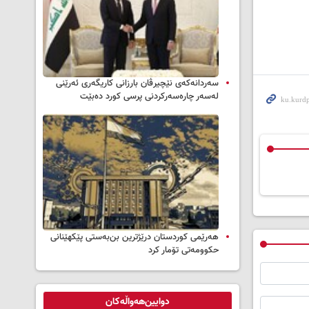
سه‌ردانه‌کەی نێچیرڤان بارزانی كاریگه‌ری ئه‌رێنی
له‌سه‌ر چاره‌سه‌ركردنی پرسی كورد ده‌بێت
هەرێمی کوردستان درێژترین بن‌بەستی پێکهێنانی
حکوومەتی تۆمار کرد
دوایین‌هەواڵەکان