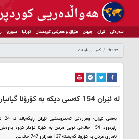
سەرەکی
ئێران
جیهان
عێراق و هەرێمی کوردستان
تورکیا
سووریا
ز
Home
کەیسی تایبەت
لە ئێران 154 کەسی دیکە بە کۆرۆنا گیانیان لەدەستدا
بەشی ئێران- وەزا
ڕابردوودا 154 حاڵەتی نوێی مردن بە کۆرنا تۆمار کراوە بەوە
ئاماری مردن بە کۆرۆنا گەیشتە 137 هەزار و 747 حاڵەت.