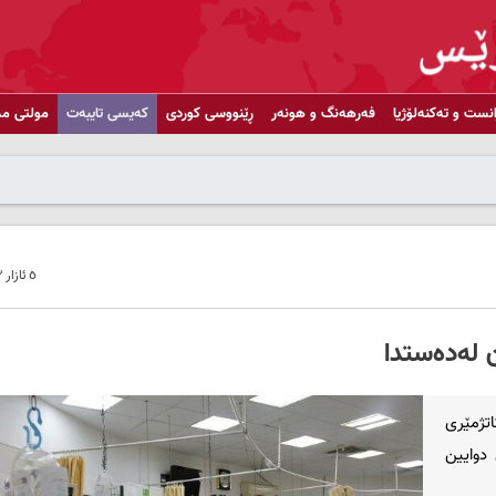
انست و تەکنەلۆژیا
فەرهەنگ و هونەر
ڕێنووسی کوردی
کەیسی تایبەت
مولتی مد
٥ ئازار ٢٠٢٢ - ١٤:٥٣
رەتی تەندروستیی ئێران ڕایگەیاند لە 24 کاتژمێری
ش دوایین