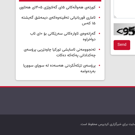
کورتەی هەواڵەکانی ۱۵ی گەلاوێژی ۱۴۰۵ی هەتاوی
ئاماری قوربانیانی تەقینەوەکەی دیمەشق گەیشتە
۱۵ کەس
گەڕانەوەی ئاوارەکانی سەرێکانی بۆ ۱۰ی ئاب
دواخراوە
Send
ئەنجوومەنی ئاسایشی تورکیا چاودێریی پرۆسەی
چەکدادانی پەکەکە دەکات
پرۆسەی تێکەڵکردنی هەسەدە لە سوپای سووریا
بەردەوامە
ب سایت برای خبرگزاری کردپرس محفوظ است.