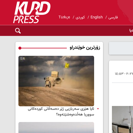
فارسی
English
کوردی
Türkçe
یا
زۆرترین خوێندراو
ئایا هێزی سەربازیی ژێر دەسەڵاتی کوردەکانی
سووریا هەڵدەوەشێتەوە؟