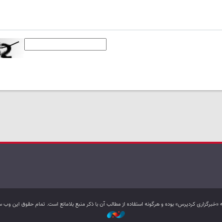
به «خبرگزاری کردپرس» بوده و هرگونه استفاده از مطالب آن با ذکر منبع بلامانع است. تمام حقوق این و