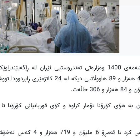
بەپێی هەواڵی کوردپرێس، ڕۆژی شەممە 14ی ڕەشەمەی 1400 وەزارەتی تەندروستیی ئێران لە ڕاگەی
ئامارەکانی لەبارەی کۆرۆناوە ڕاگەیاند و بەو پێیەش 4 هەزار و 89 هاووڵاتیی دیکە لە 24
.
ێری ڕابردوودا 154 حاڵەتی مردن بە هۆی کۆرۆنا تۆمار کراوە و کۆی قوربانیانی کۆرۆنا
شایانی باسە وتەبێژی وەزارەتی تەندروستی ئاشکراشی کرد تا ئەمڕۆ 6