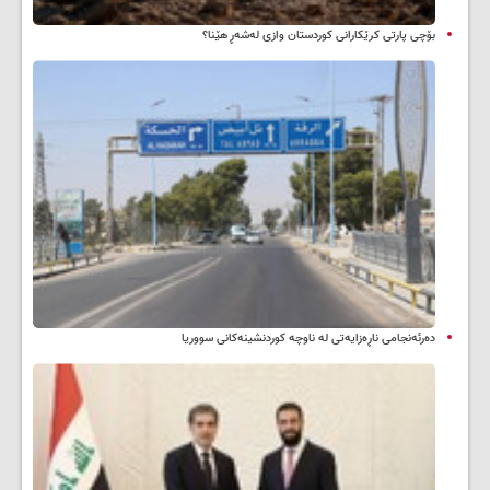
بۆچی پارتی کرێکارانی کوردستان وازی لەشەڕ هێنا؟
دەرئەنجامی ناڕەزایەتی لە ناوچە کوردنشینەکانی سووریا