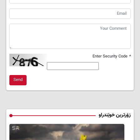
Enter Security Code
*
Send
زۆرترین خوێندراو