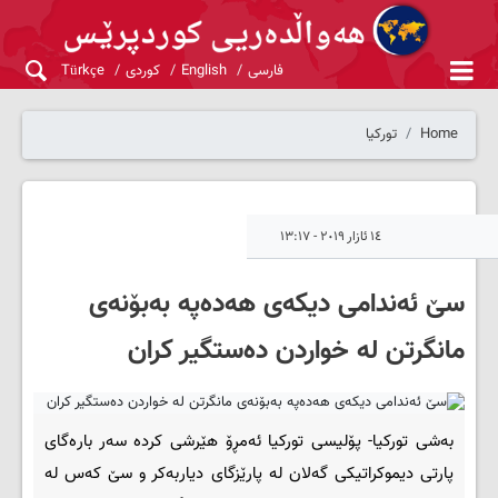
فارسی
English
کوردی
Türkçe
Home
تورکیا
١٤ ئازار ٢٠١٩ - ١٣:١٧
سێ ئەندامی دیکەی هەدەپە بەبۆنەی
مانگرتن لە خواردن دەستگیر کران
بەشی تورکیا- پۆلیسی تورکیا ئەمڕۆ هێرشی کردە سەر بارەگای
پارتی دیموکراتیکی گەلان لە پارێزگای دیاربەکر و سێ کەس لە