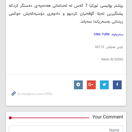
پێشتر پۆلیسی تورکیا 7 کەس لە ئەندامانی هەدەپە-ی دەستگر کردکە
پشتگیریی لەیلا گۆڤەنیان کردبوو و دادوەری دۆسیەکەیش حوکمی
زیندانی بەسەریاندا سەپاند.
سەرچاوە:
CNN TURK
کۆدی هەواڵنێر: 60113
News ID
52562
Your Comment