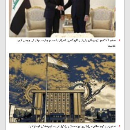
سه‌ردانه‌کەی نێچیرڤان بارزانی كاریگه‌ری ئه‌رێنی له‌سه‌ر چاره‌سه‌ركردنی پرسی كورد
ده‌بێت
هەرێمی کوردستان درێژترین بن‌بەستی پێکهێنانی حکوومەتی تۆمار کرد