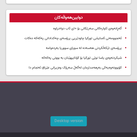
دوایین‌هەواڵەکان
گەڕانەوەی ئاوارەکانی سەرێکانی بۆ ۱۰ی ئاب دواخراوە
ئەنجوومەنی ئاسایشی تورکیا چاودێریی پرۆسەی چەکدادانی پەکەکە دەکات
پرۆسەی تێکەڵکردنی هەسەدە لە سوپای سووریا بەردەوامە
شیکردنەوەی یاسا نوێی تورکیا بۆ کۆتاییهێنان بە بوونی پەکەکە
کۆبوونەوەیەکی بەرهەمدارمان لەگەڵ سەرۆک وەزیرانی عێراق ئەنجام دا
Desktop version