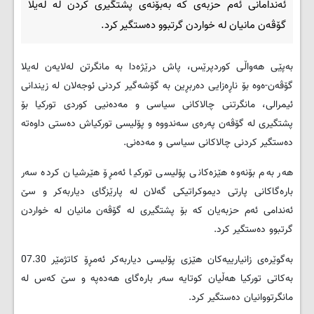
ئەندامانی ئەم حزبەی کە بەبۆنەی پشتگیری کردن لە لەیلا
گۆڤەن مانیان لە خواردن گرتبوو دەستگیر کرد.
بەپێی هەواڵی کوردپرێس، پاش درێژەدا بە مانگرتن لەلایەن لەیلا
گۆڤەن-ەوە بۆ ناڕەزایی دەربڕین بە گۆشەگیر کردنی ئوجەلان لە زیندانی
ئیمرالی، مانگرتنی چالاکانی سیاسی و مەدەنیی کوردی تورکیا بۆ
پشتگیری لە گۆڤەن پەرەی سەندووە و پۆلیسی تورکیاش دەستی داوەتە
دەستگیر کردنی چالاکانی سیاسی و مەدەنی.
هەر بەم بۆنەوە هێزەکانی پۆلیسی تورکیا ئەمڕۆ هێرشیان کردە سەر
بارەگاکانی پارتی دیموکراتیکی گەلان لە پارێزگای دیاربەکر و سێ
ئەندامی ئەم حزبەیان کە بۆ پشتگیری لە گۆڤەن مانیان لە خواردن
گرتبوو دەستگیر کرد.
بەگوێرەی زانیارییەکان هێزی پۆلیسی دیاربەکر ئەمڕۆ کاتژمێر 07.30
بەکاتی تورکیا هەڵیان کوتایە سەر بارەگای هەدەپە و سێ کەس لە
مانگرتووانیان دەستگیر کرد.