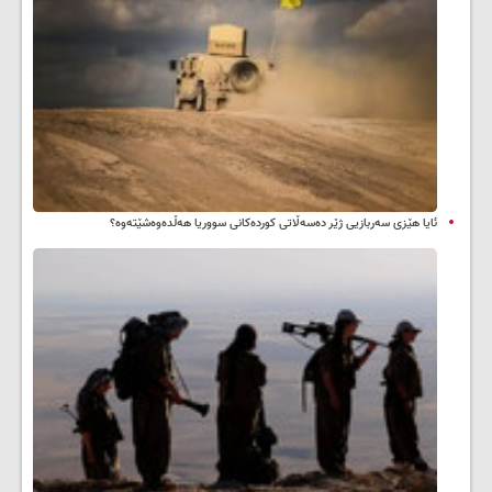
ئایا هێزی سەربازیی ژێر دەسەڵاتی کوردەکانی سووریا هەڵدەوەشێتەوە؟