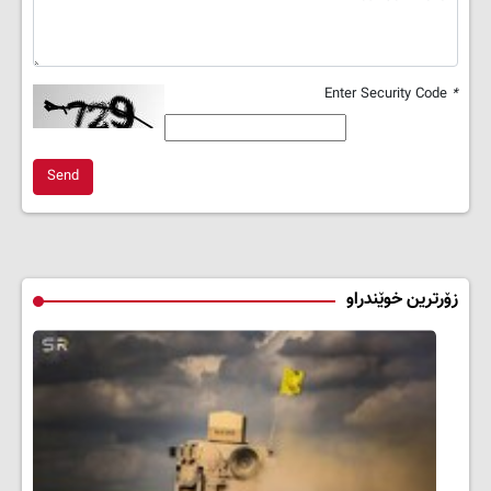
Enter Security Code
*
Send
زۆرترین خوێندراو