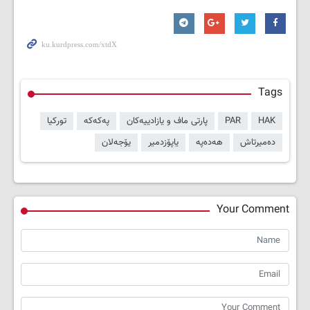
Tags
HAK
PAR
پارتی ماف و یازادییەکان
پەکەکە
تورکیا
دەمیرتاش
هەدەپە
یاپۆزدمیر
یۆجەلان
Your Comment