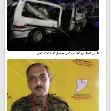
ئاماری قوربانیانی تەقینەوەکەی دیمەشق گەیشتە ۱۵ کەس