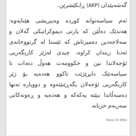
گەشەپێدان (
AKP
) ڕابکێشرێن.
ئەم سیاسەتوانە کوردە وەبیریشی هێنایەوە:
هەندێک دەڵێن کە پارتی دیموکراتیکی گەلان و
سەلاحەدین دەمیرتاش کە ئێستا لە گرتووخانەی
ئەدنا زیندان کراوە، چیدی لەژێر کاریگەریی
ئۆجەلاندا نین و حکوومەت هەوڵ دەدات تا
سیاسەتێک دابڕێژێت تاکوو هەدەپە بۆ ژێر
کاریگەریی ئۆجەلان بگەڕێنێتەوە و دووبارە تەنها
دەسەڵاتدا ببێتە پەکەکە و هەدەپە و ڕەوتەکانی
سەربەم حزبانە.
News ID
4965