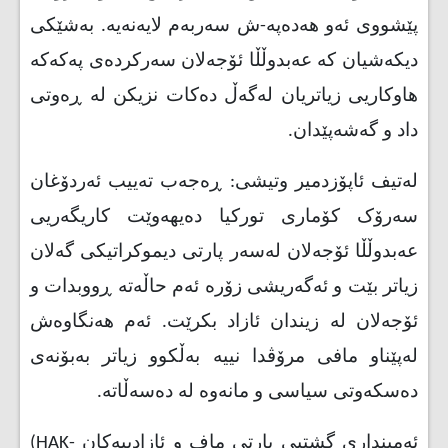
پێشووی ئەو هەدەپە-ش سەربەم لایەنەیە. بەشێکی
دیکەشیان کە عەبدوڵڵا ئۆجەلان سەرکردەی پەکەکە
هاوکاریی زیاتریان لەگەڵ دەکات نزیکن لە ڕەوتی
داد و گەشەپێدان.
لەتیف ئاپۆزدمیر وتیشی: ڕەجەب تەییب ئەردۆغان
سەرۆک کۆماری تورکیا دەیهەوێت کاریگەریی
عەبدوڵڵا ئۆجەلان لەسەر پارتی دیموکراتیکی گەلان
زیاتر بێت و ئەگەریشی زۆرە ئەم حاڵەتە ڕووبدات و
ئۆجەلان لە زیندان ئازاد بکرێت. ئەم هەنگاوەش
لەپێناو مافی مرۆڤدا نییە بەڵکوو زیاتر بەبۆنەی
دەسکەوتی سیاسی و مانەوە لە دەسەڵاتە.
ئەمینداری گشتیی پارتی ماف و ئازادییەکان
(HAK-