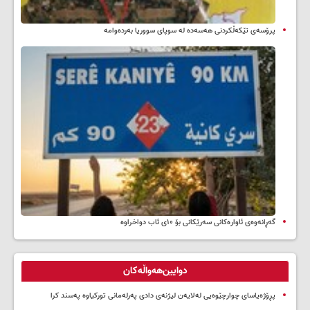
پرۆسەی تێکەڵکردنی هەسەدە لە سوپای سووریا بەردەوامە
گەڕانەوەی ئاوارەکانی سەرێکانی بۆ ۱۰ی ئاب دواخراوە
دوایین‌هەواڵەکان
پڕۆژەیاسای چوارچێوەیی لەلایەن لیژنەی دادی پەرلەمانی تورکیاوە پەسند کرا