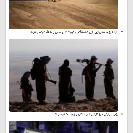
ئایا هێزی سەربازیی ژێر دەسەڵاتی کوردەکانی سووریا هەڵدەوەشێتەوە؟
بۆچی پارتی کرێکارانی کوردستان وازی لەشەڕ هێنا؟