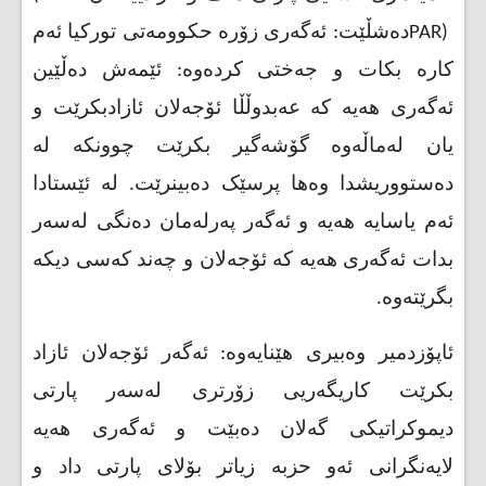
PAR)
دەشڵێت: ئەگەری زۆرە حکوومەتی تورکیا ئەم
کارە بکات و جەختی کردەوە: ئێمەش دەڵێین
ئەگەری هەیە کە عەبدوڵڵا ئۆجەلان ئازادبکرێت و
یان لەماڵەوە گۆشەگیر بکرێت چوونکە لە
دەستووریشدا وەها پرسێک دەبینرێت. لە ئێستادا
ئەم یاسایە هەیە و ئەگەر پەرلەمان دەنگی لەسەر
بدات ئەگەری هەیە کە ئۆجەلان و چەند کەسی دیکە
بگرێتەوە.
ئاپۆزدمیر وەبیری هێنایەوە: ئەگەر ئۆجەلان ئازاد
بکرێت کاریگەریی زۆرتری لەسەر پارتی
دیموکراتیکی گەلان دەبێت و ئەگەری هەیە
لایەنگرانی ئەو حزبە زیاتر بۆلای پارتی داد و