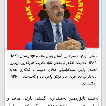
بەشی تورکیا- ئەمینداری گشتی پارتی ماف و ئازادییەکان (HAK-
PAR) دەڵێت: ئەگەر ئۆجەلان ئازاد بکرێت کاریگەریی زۆرتری
لەسەر پارتی دیموکراتیکی گەلان دەبێت و ئەگەری هەیە
لایەنگرانی ئەو حزبە زیاتر بۆلای پارتی داد و گەشەپێدان (AKP)
ڕابکێشرێن.
لەتیف ئاپۆزدمیر ئەمینداری گشتی پارتی ماف و