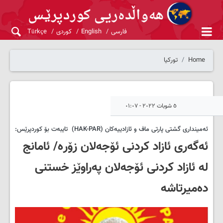
فارسی
English
کوردی
Türkçe
Home
تورکیا
٥ شوبات ٢٠٢٢ - ٠١:٠٧
ئەمینداری گشتی پارتی ماف و ئازادییەکان (HAK-PAR) تایبەت بۆ کوردپرێس:
ئەگەری ئازاد کردنی ئۆجەلان زۆرە/ ئامانج
لە ئازاد کردنی ئۆجەلان پەراوێز خستنی
دەمیرتاشە