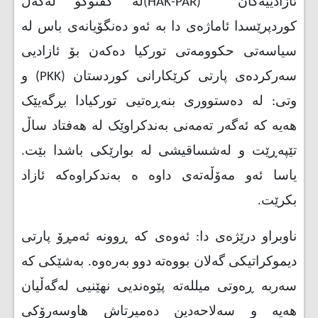
ئازادییەکان
(HAK-PAR)
لە گفتوگۆ لەگەڵ
کوردپرێسدا ئاماژەی دا بە ئەو دەنگۆیانەی باس لە
سیاسەتی حکوومەتی تورکیا دەکەن بۆ ئازادیی
سەرکردەی پارتی کرێکارانی کوردستان (
PKK
) و
وتی: لە دەستووری بنەڕەتیی تورکیادا بڕگەیێک
هەیە کە ئەگەر تەمەنی بەندکراوێک لە هەفتاد ساڵ
تێپەڕێت و لەشساقیشی لە بوارێکی باشدا بێت.
یاسا ئەو مەۆڵەتەی داوە ە بەندکراوەکە ئازاد
بکرێت.
ناوبراو درێژەی دا: ئەوەی کە ڕوونە ئەمڕۆ پارتی
دیموکراتیکی گەلان بووەتە دوو بەرەوە. بەشێکی کە
سەربە ڕەوتی میللەتە پێوەندیی نهێنیی لەگەڵیان
هەیە و سەلاحەدین دەمیرتاش هاوسەرۆکی