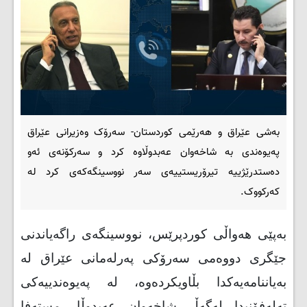
بەشی عێراق و هەرێمی کوردستان- سه‌رۆک وه‌زیرانی عێراق
په‌یوه‌ندی به‌ شاخه‌وان عه‌بدوڵاوه‌ کرد‌ و سه‌رکۆنه‌ی‌ ئه‌و
ده‌ستدرێژییه‌ تیرۆریستییه‌ی‌ سه‌ر نووسینگه‌که‌ی کرد له
‌که‌رکووک.
بەپێی هەواڵی کوردپرێس، نووسینگه‌ی‌ راگه‌یاندنی‌
جێگری‌ دووه‌می سه‌رۆکی‌ په‌رله‌مانی عێراق له‌
به‌یاننامه‌یه‌کدا بڵاویکرده‌وه‌، له ‌په‌یوه‌ندییه‌کی‌