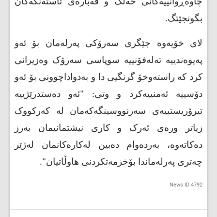
چاوه‌ڕوانییه‌کانی‌ خه‌ڵک و قه‌باره‌ی‌ ئاسته‌نگه‌کان
بگونجێتگ.
لای‌ خۆیه‌وه‌ جێگری‌ سه‌رۆکی‌ په‌رله‌مان بۆ ئه‌و
په‌یوه‌ندییه‌ ته‌له‌فۆنییه‌ سوپاسی‌ سه‌رۆک وه‌زیرانی
کرد که‌ راسته‌وخۆ گرنگیی دا و به‌دواداچوونی‌ بۆ ئه‌و
دۆسییه‌ ئه‌منییه‌کرد و وتی‌: "ئه‌و ده‌ستدرێژییه‌
تیرۆریستییه‌ی‌ سه‌رنووسینگه‌که‌مان له‌ که‌رکووک
زیاتر وره‌ی‌ ئه‌رک و کاری‌ نیشتمانیمان به‌رز
ده‌کاته‌وه‌، به‌رده‌وام ده‌بین له‌کاره‌کانمان له‌ژێر
چه‌تری‌ په‌رله‌ماندا بۆخزمه‌تکردنی‌ هاوڵاتیان".
News ID
4792