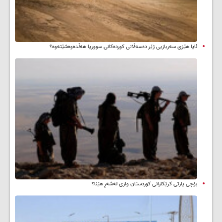
ئایا هێزی سەربازیی ژێر دەسەڵاتی کوردەکانی سووریا هەڵدەوەشێتەوە؟
بۆچی پارتی کرێکارانی کوردستان وازی لەشەڕ هێنا؟