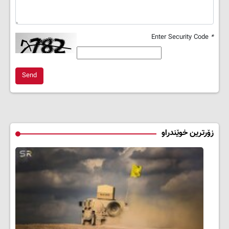
Enter Security Code
*
Send
زۆرترین خوێندراو