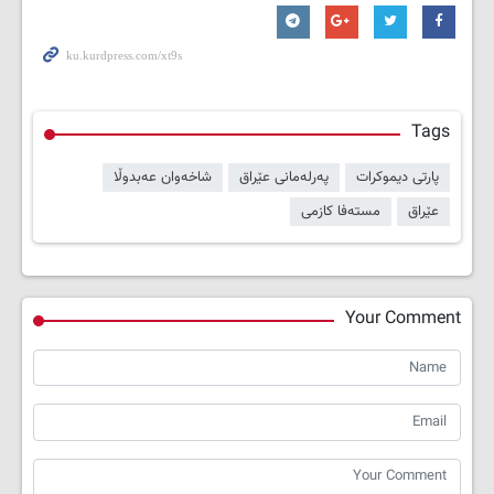
Tags
پارتی دیموکرات
پەرلەمانی عێراق
شاخەوان عەبدوڵا
عێراق
مستەفا کازمی
Your Comment