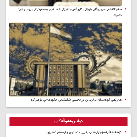
سه‌ردانه‌کەی نێچیرڤان بارزانی كاریگه‌ری ئه‌رێنی له‌سه‌ر چاره‌سه‌ركردنی پرسی كورد
ده‌بێت
هەرێمی کوردستان درێژترین بن‌بەستی پێکهێنانی حکوومەتی تۆمار کرد
دوایین‌هەواڵەکان
کێشە هەڵپەسێردراوەکان بەپێی دەستوور چارەسەر دەکرێن