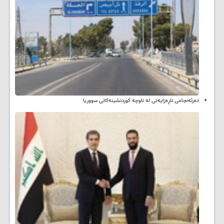
دەرئەنجامی ناڕەزایەتی لە ناوچە کوردنشینەکانی سووریا