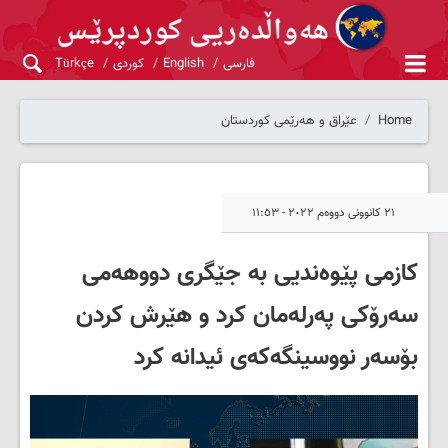
فارسی
English
کوردی
Türkçe
Home
عێراق و هەرێمی کوردستان
٢١ کانوونی دووەم ٢٠٢٢ - ١١:٥٣
کازمی پێوەندیی بە جێگری دووهەمی
سەرۆکی پەرلەمان کرد و هێرش کردن
بۆسەر نووسینگەکەی ئیدانە کرد