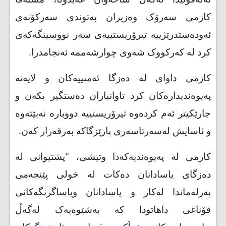
ته‌له‌فۆنیدا له‌گه‌ڵ شاخه‌وان عه‌بدوڵا، مسته‌فا
کازمی‌ سه‌رۆک وه‌زیران ‌به‌توندی‌ سه‌رکۆنه‌ی‌
ئه‌وده‌ستدرێژییه‌ تیرۆریستییه‌ی‌ سه‌ر نووسینگه‌که‌ی
کرد له‌ که‌رکووک شه‌وی‌ چوارشه‌ممه‌ ئه‌نجامدرا.
کازمی داوای‌ له‌ ده‌زگا ئه‌منییه‌کان و لایه‌نه‌
په‌یوه‌ندیداره‌کان کرد تاوانباران ده‌ستگیر بکه‌ن و
جارێکیتر ئه‌م کرده‌وه‌ تیرۆریستییه‌ دووباره‌ نه‌بێته‌وه‌
و ئاسایش له‌سه‌رتاسه‌ری‌ پارێزگاکه‌ به‌رقه‌رار که‌ن
.
کازمی له‌ په‌یوه‌ندیه‌که‌دا وتیشی‌، "پشتیوانی لە‌
ده‌زگای‌ یاسادانان ده‌کات له ‌خولی‌ پێنجه‌می‌
په‌رله‌ماندا له‌کار و یاسادانان ویاساگرنگه‌کانی‌
قۆناغی‌ داهاتودا که‌ به‌شێوه‌یه‌ک له‌گه‌ڵ