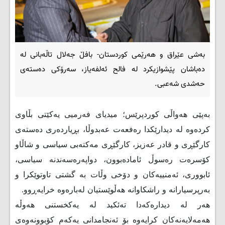
بەشی عێراق و هەرێمی کوردستان- بافڵ جه‌لال تاڵه‌بانی له‌
ده‌باشان پێشوازیكرد له‌ فالح ئه‌لفه‌یاز، سه‌رۆكی ده‌سته‌ی
حه‌شدی شه‌عبی.
بەپێی هەواڵی کوردپرێس؛ میدیای فەرمیی یەکێتی بڵاوی
کردەوە له‌ دیدارێكدا ره‌فعه‌ت عه‌بدوڵا، بڕیارده‌ری ده‌سته‌ی
كارگێڕی و قادر عه‌زیز، كارگێڕی مه‌كته‌بی سیاسی و شاڵاو
كۆسره‌ت ره‌سوڵ ئاماده‌بوون، دواپه‌ره‌سه‌ندنه‌ سیاسی،
ئابووری، ئه‌منییه‌كان و دۆخی وڵات به‌ گشتی تاوتوێكرا و
به‌رپرسیارانه‌ و راشكاوانه‌ ھه‌ڵوێستیان له‌باره‌وه‌ خرایه‌ڕوو.
ھه‌ر له‌ دیداره‌كه‌دا ته‌ئكید له‌ یه‌كخستنی ھه‌وڵه‌
ھه‌مه‌لایه‌نه‌كان كرایه‌وه‌ بۆ ئه‌نجامدانی یه‌كه‌م كۆبوونه‌وه‌ی