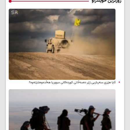
زۆرترین خوێندراو
ئایا هێزی سەربازیی ژێر دەسەڵاتی کوردەکانی سووریا هەڵدەوەشێتەوە؟