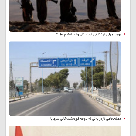
بۆچی پارتی کرێکارانی کوردستان وازی لەشەڕ هێنا؟
دەرئەنجامی ناڕەزایەتی لە ناوچە کوردنشینەکانی سووریا