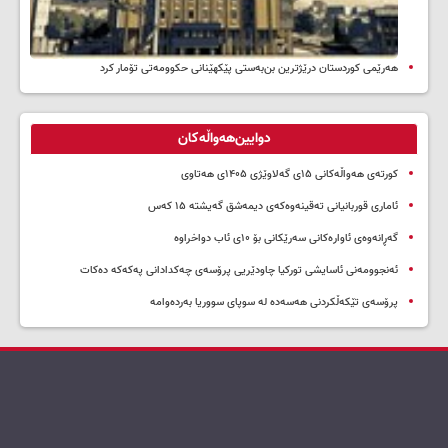
هەرێمی کوردستان درێژترین بن‌بەستی پێکهێنانی حکوومەتی تۆمار کرد
دوایین‌هەواڵەکان
کورتەی هەواڵەکانی ۱۵ی گەلاوێژی ۱۴۰۵ی هەتاوی
ئاماری قوربانیانی تەقینەوەکەی دیمەشق گەیشتە ۱۵ کەس
گەڕانەوەی ئاوارەکانی سەرێکانی بۆ ۱۰ی ئاب دواخراوە
ئەنجوومەنی ئاسایشی تورکیا چاودێریی پرۆسەی چەکدادانی پەکەکە دەکات
پرۆسەی تێکەڵکردنی هەسەدە لە سوپای سووریا بەردەوامە