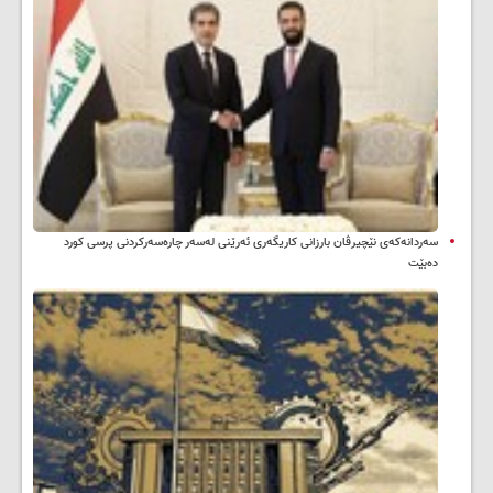
سه‌ردانه‌کەی نێچیرڤان بارزانی كاریگه‌ری ئه‌رێنی له‌سه‌ر چاره‌سه‌ركردنی پرسی كورد
ده‌بێت