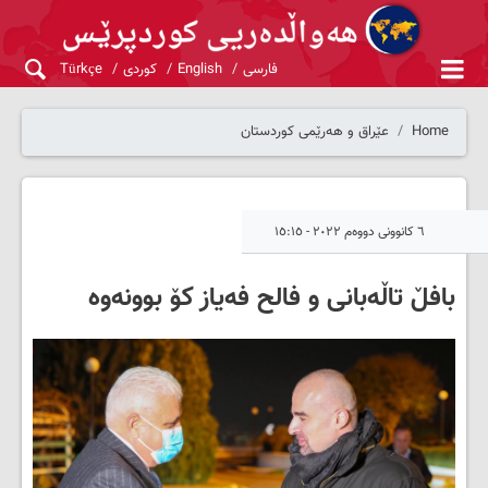
فارسی
English
کوردی
Türkçe
Home
عێراق و هەرێمی کوردستان
٦ کانوونی دووەم ٢٠٢٢ - ١٥:١٥
بافڵ تاڵەبانی و فالح فەیاز کۆ بوونەوە