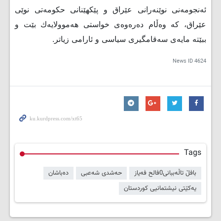
ئه‌نجومه‌نی نوێنه‌رانی عێراق و پێكھێنانی حكومه‌تی نوێی
عێراق، كه‌ وه‌ڵام ده‌ره‌وه‌ی خواستی ھه‌موولایه‌ك بێت و
ببێته‌ مایه‌ی سه‌قامگیری سیاسی و ئارامی زیاتر.
News ID
4624
Tags
بافڵ تاڵەببانی0فالح فەیاز
حەشدی شەعبی
دەباشان
یەکێتی نیشتمانیی کوردستان