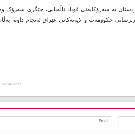
 کوردستان بە سەرۆکایەتی قوباد تاڵەبانی، جێگری سەرۆک وە
رپرسانی حکوومەت و لایەنەکانی عێراق ئەنجام داوە، بەڵام 