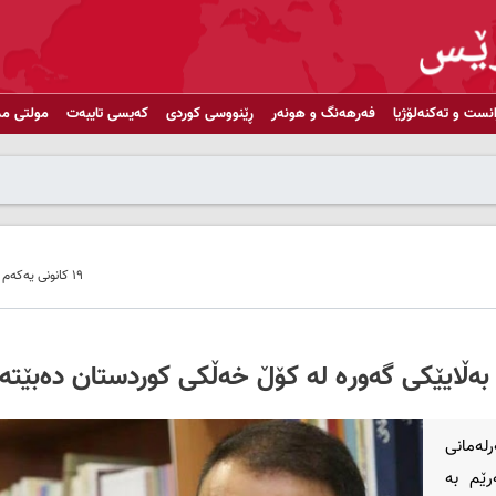
انست و تەکنەلۆژیا
فەرهەنگ و هونەر
ڕێنووسی کوردی
کەیسی تایبەت
مولتی مد
١٩ کانونی یەکەم ٢٠٢٠ - ١٦:٠٦
بەڵایێکی گەورە لە کۆڵ خەڵکی کوردستان دەبێتە
رلەمانی
رێم بە