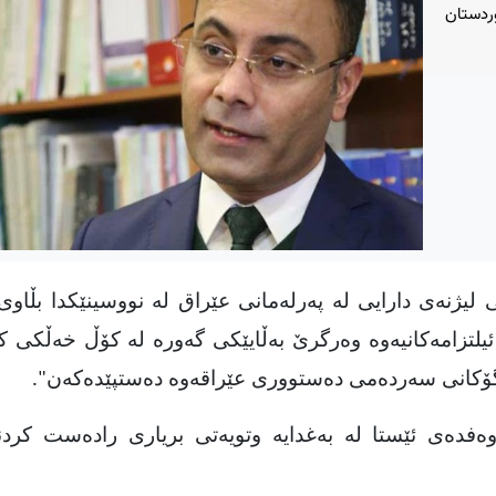
ردستان
لیژنەی دارایی لە پەرلەمانی عێراق لە نووسینێکدا بڵاوی
ئیلتزامەکانیەوە وەرگرێ بەڵایێکی گەورە لە کۆڵ خەڵکی 
وگۆکانی سەردەمی دەستووری عێراقەوە دەستپێدەکەن".
وەفدەی ئێستا لە بەغدایە وتویەتی بریاری رادەست کرد