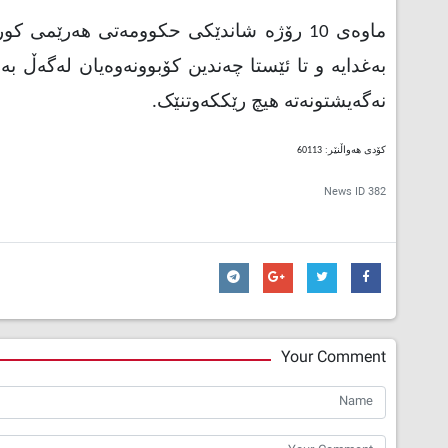
ماوەی 10 رۆژە شاندێکی حکوومەتی هەرێمی
بەغدایە و تا ئێستا چەندین کۆبوونەوەیان لەگەڵ بە
نەگەیشتونەتە هیچ رێککەوتنێک.
کۆدی هەواڵنێر: 60113
News ID
382
Your Comment