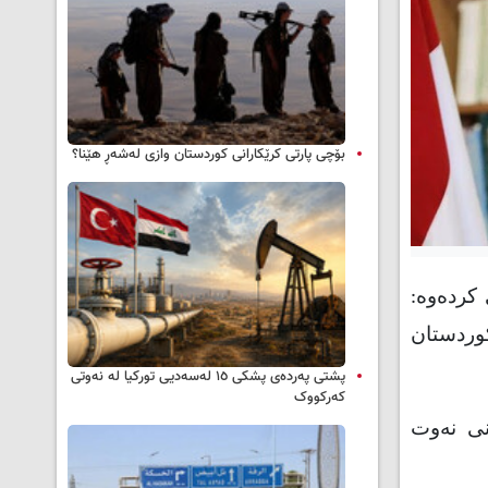
بۆچی پارتی کرێکارانی کوردستان وازی لەشەڕ هێنا؟
 کردەوە:
کوردستان
پشتی پەردەی پشکی ١٥ لەسەدیی تورکیا لە نەوتی
کەرکووک
نی نەوت