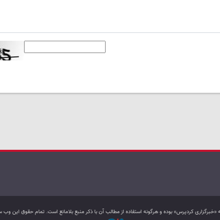
به «خبرگزاری کردپرس» بوده و هرگونه استفاده از مطالب آن با ذکر منبع بلامانع است. تمام حقوق این و