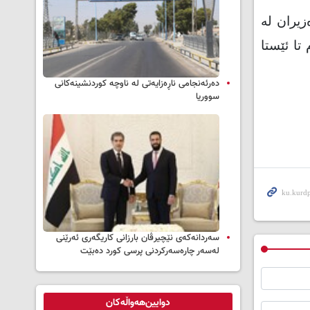
زیران لە
تا ئێستا
دەرئەنجامی ناڕەزایەتی لە ناوچە کوردنشینەکانی
سووریا
سه‌ردانه‌کەی نێچیرڤان بارزانی كاریگه‌ری ئه‌رێنی
له‌سه‌ر چاره‌سه‌ركردنی پرسی كورد ده‌بێت
دوایین‌هەواڵەکان