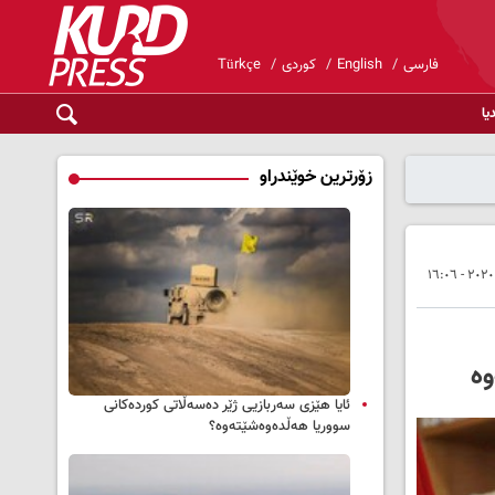
فارسی
English
کوردی
Türkçe
یا
زۆرترین خوێندراو
وە
ئایا هێزی سەربازیی ژێر دەسەڵاتی کوردەکانی
سووریا هەڵدەوەشێتەوە؟