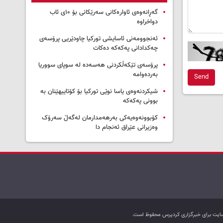
گەڕانەوەی ئاوارەکانی سەرێکانی بۆ ۱۰ی ئاب
دواخراوە
ئەنجوومەنی ئاسایشی تورکیا چاودێریی پرۆسەی
چەکدادانی پەکەکە دەکات
پرۆسەی تێکەڵکردنی هەسەدە لە سوپای سووریا
بەردەوامە
Send
شیکردنەوەی یاسا نوێی تورکیا بۆ کۆتاییهێنان بە
بوونی پەکەکە
کۆبوونەوەیەکی بەرهەمدارمان لەگەڵ سەرۆک
وەزیرانی عێراق ئەنجام دا
ب سایت برای خبرگزاری کردپرس محفوظ است.