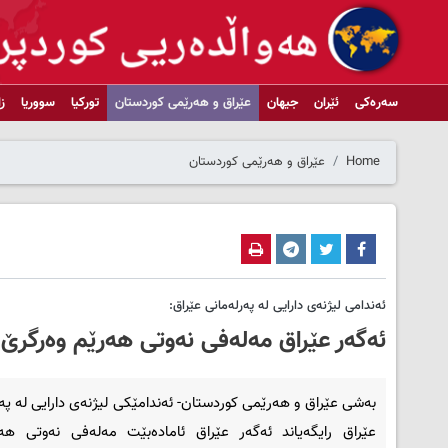
سەرەکی
ئێران
جیهان
عێراق و هەرێمی کوردستان
تورکیا
سووریا
ز
Home
عێراق و هەرێمی کوردستان
ئەندامی لیژنەی دارایی لە پەرلەمانی عێراق:
ئەگەر عێراق مەلەفی نەوتی هەرێم وەرگرێ 
بەشی عێراق و هەرێمی کوردستان- ئەندامێکی لیژنەی دارایی لە پە
عێراق رایگەیاند ئەگەر عێراق ئامادەبێت مەلەفی نەوتی هە