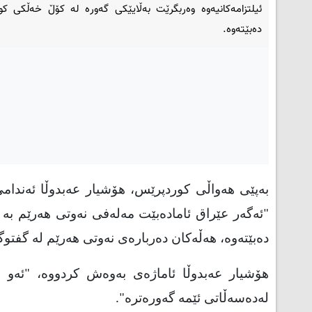
ئیلتزامەکانیەوە وەربگرێت بەڵایێکی گەورە لە کۆڵ خەڵکی کو
دەبێتەوە.
بەپێی هەواڵی کوردپرێس، هۆشیار عەبدوڵا ئەندامی 
"ئەگەر عێراق ئامادەبێت مەلەفی نەوتی هەرێم بە 
دەبێتەوە، هەڵەکان دەربارەی نەوتی هەرێم لە گفت
هۆشیار عەبدوڵا ئاماژەی بەوەش کردووە، "ئەو 
لەدەسەڵاتی ئێمە گەورەترە".