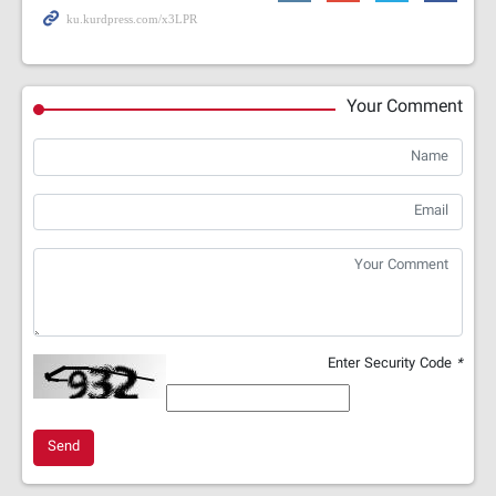
Your Comment
Enter Security Code
*
Send