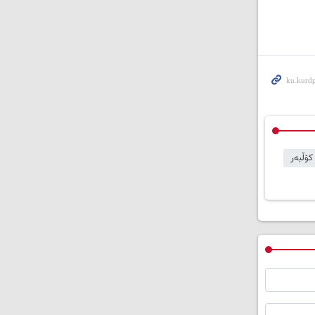
کۆڵبەر