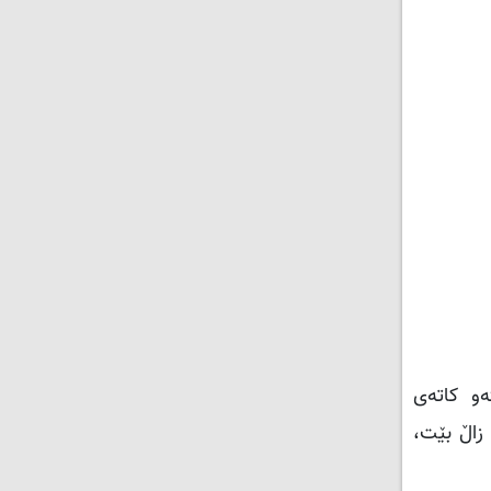
ەو کاتەی
زاڵ بێت،