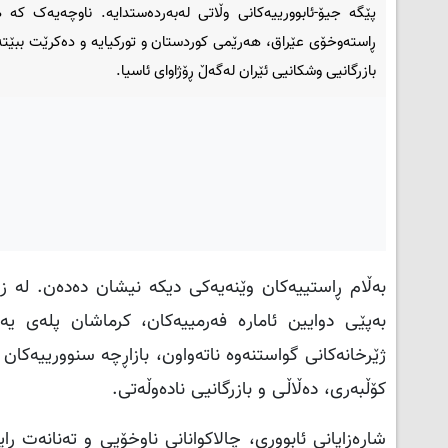
پێگە جیۆ-ئابوورییەکانی وڵاتی لەبەردەستدایە. ناوچەیەک کە 
ڕاستەوخۆی عێراق، هەرێمی کوردستان و تورکیایە و دەکرێت ببێت
بازرگانیی وشکانیی ئێران لەگەڵ ڕۆژاوای ئاسیا.
بەڵام ڕاستییەکان وێنەیەکی دیکە نیشان دەدەن. لە زۆ
بەپێی دوایین ئامارە فەرمییەکان، کرماشان پلەی ی
ژێرخانەکانی گواستنەوە ناتەواون، بازاڕچە سنوورییەکا
کۆڵبەری، دەڵاڵی و بازرگانیی نادەوڵەتی.
شارەزایانی ئابووری، چالاکوانانی ناوخۆیی و تەنانەت ڕ