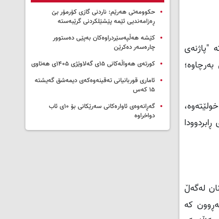
حکوومەتی هەرێم: ناردنی گازی کۆرمۆر بێ
ڕەزامەندیی ئێمە پێشێلکردنی گرێبەستە
کێشە هەڵپەسێردراوەکان بەپێی دەستوور
ە "پاژنەی
چارەسەر دەکرێن
وونەیەکی بەرچاوە؛
کورتەی هەواڵەکانی ۱۵ی گەلاوێژی ۱۴۰۵ی هەتاوی
ئاماری قوربانیانی تەقینەوەکەی دیمەشق گەیشتە
۱۵ کەس
ولێتەوە،
گەڕانەوەی ئاوارەکانی سەرێکانی بۆ ۱۰ی ئاب
دواخراوە
ڕابردوودا
نان لەگەڵ
ەڕوون کە