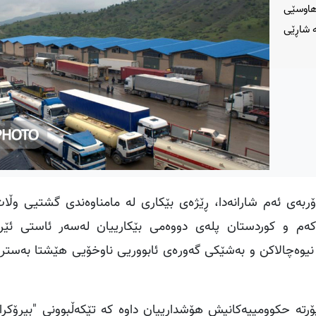
هاوسێی
ە شاڕێی
ربەی ئەم شارانەدا، ڕێژەی بێکاری لە مامناوەندی گشتیی وڵات 
ەکەم و کوردستان پلەی دووەمی بێکارییان لەسەر ئاستی ئێر
ن نیوەچالاکن و بەشێکی گەورەی ئابووریی ناوخۆیی هێشتا بەسترا
اپۆرتە حکوومییەکانیش هۆشدارییان داوە کە تێکەڵبوونی "بیرۆکرا