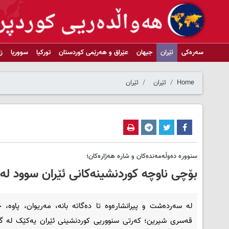
سەرەکی
ئێران
جیهان
عێراق و هەرێمی کوردستان
تورکیا
سووریا
ز
Home
ئێران
ئێران
سنوورە دەوڵەمەندەکان و شارە هەژارەکان؛
بۆچی ناوچە کوردنشینەکانی ئێران سوود لە 
لە سەردەشت و پیرانشارەوە تا دەگاتە بانە، مەریوان، پاوە، ج
قەسری شیرین؛ کەرتی سنووریی کوردنشینی ئێران یەکێک لە گر