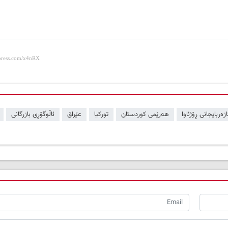
ازەربایجانی ڕۆژئاوا
هەرێمی کوردستان
تورکیا
عێراق
ئاڵوگۆڕی بازرگانی