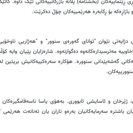
 ڕێنماییەکان (بخشنامە) پلانە بازرگانییەکانی تێک داوە. کاتێ
 بازاڕەکە بۆ ڕکابەرە هەرێمییەکان چۆڵ دەکرێت.
 دژایەتی نێوان "توانای گەورەی سنوور" و "هەژاریی ناوخۆیی
ییە مەترسیدارەکانەوە دەگوازنەوە. شارەزایان پێیان وایە کۆڵب
انی گەشەپێدانی سنوورە. هۆکارە سەرەکییەکانیش بریتین لە:
نوورییەکان.
ێرخان و ئاسایشی ئابووری. بەهۆی یاسا ناسەقامگیرەکان و 
یان باشترە سەرمایەکانیان بەرەو تاران یان تەنانەت هەرێمی ک