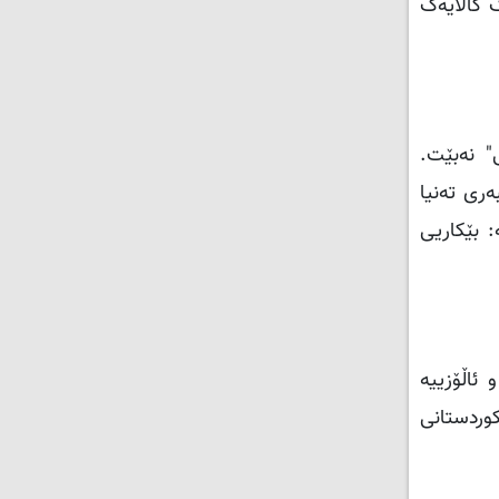
ک کاڵایەک
" نەبێت.
ەری تەنیا
 بێکاریی
ئاڵۆزییە
وردستانی