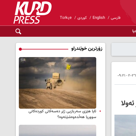
فارسی
English
کوردی
Türkçe
یا
زۆرترین خوێندراو
ەولا
ئایا هێزی سەربازیی ژێر دەسەڵاتی کوردەکانی
سووریا هەڵدەوەشێتەوە؟