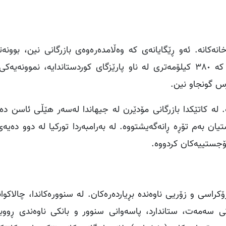
نەکانە. ئەو ڕێگایانەی کە وەڵامدەرەوەی بازرگانی نین، بوونەت
ئاشیل"ی گەشەپێدانی بازرگانی. ڕێڕەوی باکوور-باشوور کە ٣٨٠ کیلۆمەتری لە ناو پارێزگای کوردستاندایە، نم
س گونجاو نین.
ە کاتێکدا بازرگانی مۆدێرن لە جیهاندا لەسەر هێڵی ئاسن دەخ
ن بەم تۆڕە ڕانەگەیشتووە. لە بەرامبەردا تورکیا لە دوو دەیەی 
ۆجستییەکان کردووە.
ۆکراسی و زۆریی ناوەندە بڕیاردەرەکان. لە سنوورەکاندا، چالاکوا
تی سەمەت، ستاندارد، پاسەوانی سنوور و بانکی ناوەندی ڕووب