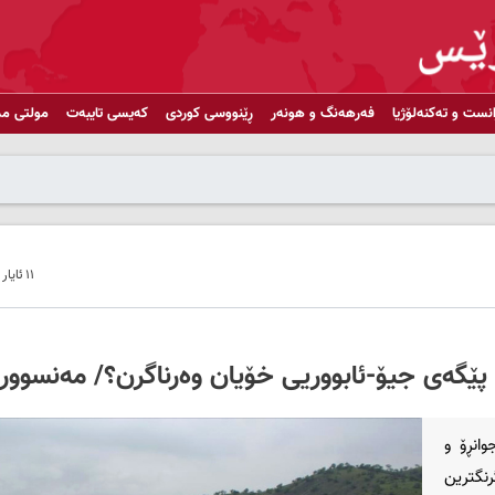
انست و تەکنەلۆژیا
فەرهەنگ و هونەر
ڕێنووسی کوردی
کەیسی تایبەت
مولتی مد
١١ ئایار ٢٠٢٦ - ٠٩:٢١
پێگەی جیۆ-ئابووریی خۆیان وەرناگرن؟/ مەنسوور ئ
وانڕۆ و
نگترین