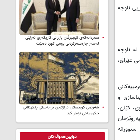
یی ناوچە
سه‌ردانه‌کەی نێچیرڤان بارزانی كاریگه‌ری ئه‌رێنی
له‌سه‌ر چاره‌سه‌ركردنی پرسی كورد ده‌بێت
ە لە ناوچە
نی عێراق،
رمییەکانی
ناسازی و
ی، کێلێ،
هەرێمی کوردستان درێژترین بن‌بەستی پێکهێنانی
حکوومەتی تۆمار کرد
پەروێزخان
سنوورانە
دوایین‌هەواڵەکان