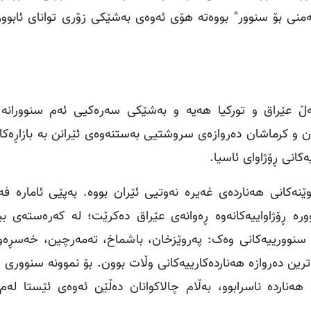
ەمنی بۆ سنوور" بووەتە هۆی ئەوەی بەشێکی زۆری توانای ئابوور
 هاوبەشی لەگەڵ عێراق و تورکیا هەیە و بەشێکی سەرەکیی ئەم سنووران
ن و کرماشان دەروازەی سروشتیی بەستنەوەی ئێرانن بە بازاڕەکا
کانی ڕۆژاوای ئاسیا.
نەکانی هەناردەی غەیرە نەوتیی ئێران بووە. بەپێی ئامارە فە
ورە ڕۆژاواییەکانەوە ڕەوانەی عێراق دەکرێت؛ لە کەرەستەی بی
زە سنوورییەکانی وەک: پەروێزخان، باشماخ، تەمەرچین، خەسڕەو
رین دەروازە هەناردەکارییەکانی وڵات بوون. بۆ نموونە سنووری 
ەناردە ناسرابوو، بەڵام چالاکوانان دەڵێن ئەوەی ئێستا لەم 