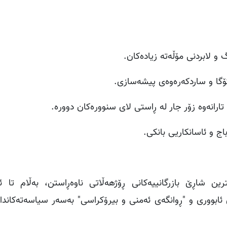
و لابردنی مۆڵەتە زیادەکان.
ۆگا و ساردکەرەوەی پیشەسازی.
 تارانەوە زۆر جار لە ڕاستی لای سنوورەکان دوورە.
ج و ئاسانکاریی بانکی.
ین شاڕێ بازرگانییەکانی ڕۆژهەڵاتی ناوەڕاستن، بەڵام تا ئ
ئابووری و "ڕوانگەی ئەمنی و بیرۆکراسی" بەسەر سیاسەتەکاندا 