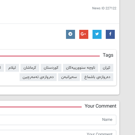
News ID
227122
Tags
ئێران
ناوچە سنوورییەکان
کوردستان
کرماشان
ئیلام
ئ
دەروازەی باشماخ
سەیرانبەن
دەروازەی تەمەرچین
Your Comment