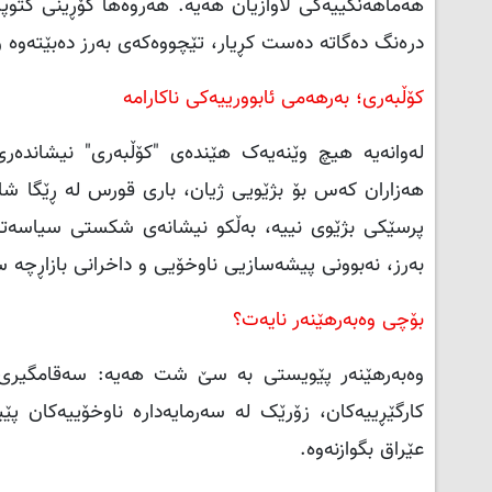
هەماهەنگییەکی لاوازیان هەیە. هەروەها گۆڕینی کتوپڕی
درەنگ دەگاتە دەست کڕیار، تێچووەکەی بەرز دەبێتەوە و
کۆڵبەری؛ بەرهەمی ئابوورییەکی ناکارامە
لەوانەیە هیچ وێنەیەک هێندەی "کۆڵبەری" نیشاندەری
هەزاران کەس بۆ بژێویی ژیان، باری قورس لە ڕێگا شاخاو
پرسێکی بژێوی نییە، بەڵکو نیشانەی شکستی سیاسەتەک
بەرز، نەبوونی پیشەسازیی ناوخۆیی و داخرانی بازاڕچە س
بۆچی وەبەرهێنەر نایەت؟
وەبەرهێنەر پێویستی بە سێ شت هەیە: سەقامگیری، ژ
کارگێڕییەکان، زۆرێک لە سەرمایەدارە ناوخۆییەکان پێ
عێراق بگوازنەوە.