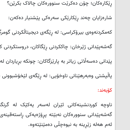
ڕێکارەکان؛ چۆن دەکرێت سنوورەکان چالاک بکرێن؟
شارەزایان چەند ڕێکارێکی سەرەکی پێشنیار دەکەن:
کەمکردنەوەی بیرۆکراسی: لە ڕێگەی دیجیتاڵکردنی گومرگ 
گەشەپێدانی ژێرخان: چاککردنی ڕێگاکان، دروستکردنی ک
پێدانی دەسەڵاتی زیاتر بە پارێزگاکان: چونکە بڕیاردان لە
پاڵپشتی وەبەرهێنانی ناوخۆیی: لە ڕێگەی لێخۆشبوونی با
کۆبەند:
ناوچە کوردنشینەکانی ئێران لەسەر یەکێک لە گرنگتر
گەشەپێدانی سنوورەکان نەبێتە پڕۆژەیەکی ڕاستەقینەی 
ئەم هەلە زێڕینە بە نیوەچڵی دەمێنێتەوە.