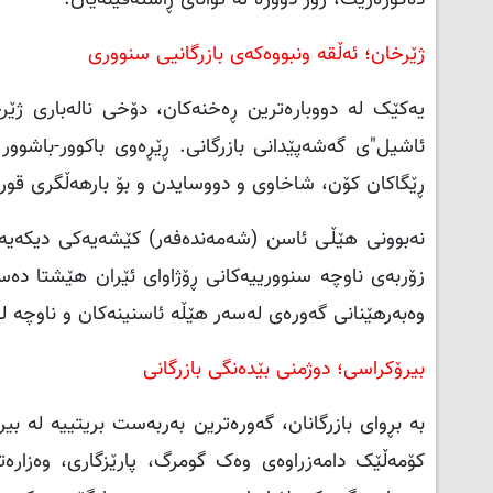
دەگوزەرێت، زۆر دوورە لە توانای ڕاستەقینەیان.
ژێرخان؛ ئەڵقە ونبووەکەی بازرگانیی سنووری
یەکێک لە دووبارەترین ڕەخنەکان، دۆخی نالەباری ژێرخا
ڕێگاکان کۆن، شاخاوی و دووسایدن و بۆ بارهەڵگری قور
نەبوونی هێڵی ئاسن (شەمەندەفەر) کێشەیەکی دیکەیە. ل
زۆربەی ناوچە سنوورییەکانی ڕۆژاوای ئێران هێشتا دەستیا
وەبەرهێنانی گەورەی لەسەر هێڵە ئاسنینەکان و ناوچە ل
بیرۆکراسی؛ دوژمنی بێدەنگی بازرگانی
بە بڕوای بازرگانان، گەورەترین بەربەست بریتییە لە بیر
کۆمەڵێک دامەزراوەی وەک گومرگ، پارێزگاری، وەزارە