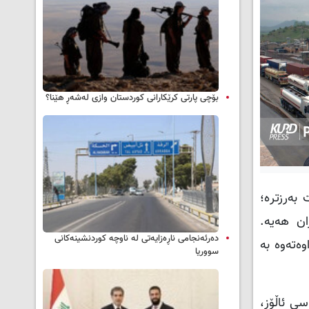
بۆچی پارتی کرێکارانی کوردستان وازی لەشەڕ هێنا؟
بەرزترە؛
ان هەیە.
دەرئەنجامی ناڕەزایەتی لە ناوچە کوردنشینەکانی
وەتەوە بە
سووریا
سی ئاڵۆز،