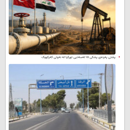
پشتی پەردەی پشکی ١٥ لەسەدیی تورکیا لە نەوتی کەرکووک