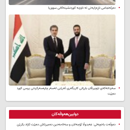
دەرئەنجامی ناڕەزایەتی لە ناوچە کوردنشینەکانی سووریا
سه‌ردانه‌کەی نێچیرڤان بارزانی كاریگه‌ری ئه‌رێنی له‌سه‌ر چاره‌سه‌ركردنی پرسی كورد
ده‌بێت
دوایین‌هەواڵەکان
دەوڵەت باخچەلی: عەبدوڵا ئۆجەلان و سەلاحەدین دەمیرتاش دەبێت ئازاد بکرێن