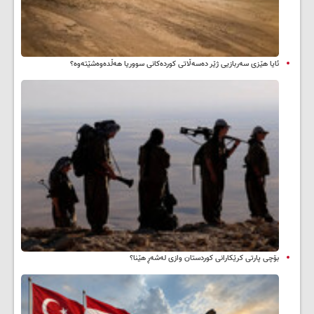
ئایا هێزی سەربازیی ژێر دەسەڵاتی کوردەکانی سووریا هەڵدەوەشێتەوە؟
بۆچی پارتی کرێکارانی کوردستان وازی لەشەڕ هێنا؟