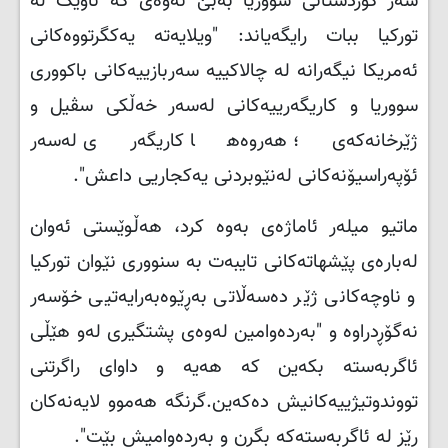
سەر کوردستانی سووریا بە‌بێ ئەوەی کە ناوێک لە
تورکیا ببات رایگەیاند: "ویلایەتە یەکگرتووەکانی
ئەمریکا نیگەرانە لە چالاکییە سەربازییەکانی باکووری
سووریا و کاریگەرییەکانی لەسەر خەڵکی سڤیل و
ژێرخانەکەی؛ هەروەها کاریگەری لەسەر
ئۆپەراسیۆنەکانی لەنێوبردنی یەکجاریی داعش".
ماتیو میلەر ئاماژەی بەوە کرد، هەڵوێستی ئەوان
لەبارەی پێشهاتەکانی تایبەت بە سنووری نێوان تورکیا
و ناوچەکانی ژێر دەسەڵاتی بەڕێوەبەرایەتیی خۆسەر
نەگۆڕدراوە و "بەردەوامین لەوەی پشتگیری لەو هێڵی
ئاگربەستە بکەین کە هەیە و داوای راگرتنی
تووندوتیژییەکانیش دەکەین.گرنگە هەموو لایەنەکان
رێز لە ئاگربەستەکە بگرن و بەردەوامیش بێت".