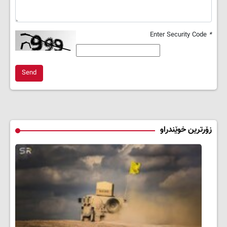
Enter Security Code
*
Send
زۆرترین خوێندراو