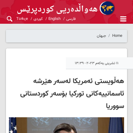
فارسی
English
کوردی
Türkçe
Home
جیهان
١١ تشرینی یەکەم ٢٠٢٣ - ١٣:٣٩
هەڵویستی ئەمریکا لەسەر هێرشە
ئاسمانییەکانی تورکیا بۆسەر کوردستانی
سووریا