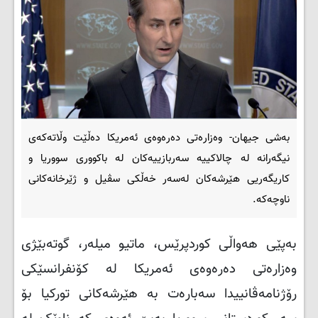
بەشی جیهان- وەزارەتی دەرەوەی ئەمریکا دەڵێت وڵاتەکەی
نیگەرانە لە چالاکییە سەربازییەکان لە باکووری سووریا و
کاریگەریی هێرشەکان لەسەر خەڵکی سڤیل و ژێرخانەکانی
ناوچەکە.
بەپێی هەواڵی کوردپرێس، ماتیو میلەر، گوتەبێژی
وەزارەتی دەرەوەی ئەمریکا لە کۆنفرانسێکی
رۆژنامەڤانییدا سەبارەت بە هێرشەکانی تورکیا بۆ