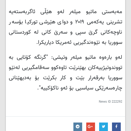
مەبەستی ماتیو میلەر لەو هێڵی ئاگربەستەیە
تشرینی یەکەمی ۲۰۱۹ و دوای هێرشی تورکیا بۆسەر
ناوچەکانی گرێ سپی و سەرێ کانی لە کوردستانی
سووریا بە نێوەندگیریی ئەمریکا دیاریکرا.
لەو بارەوە ماتیو میلەر وتیشی: "گرنگە کۆتایی بە
تووندوتیژییەکان بهێنرێت تاوەکوو سەقامگیریی لەنێو
سووریا بەرقەرار بێت و کار بکرێت بۆ بەدیهێنانی
چارەسەرێکی سیاسیی بۆ ئەو ناکۆکییە".
News ID
222292