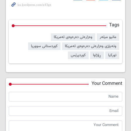
Tags
ماتیو میلەر
وەزارەتی دەرەوەی ئەمریکا
وتەبێژی وەزارەتی دەرەوەی ئەمریکا
کوردستانی سووریا
تورکیا
ڕۆژاوا
کوردپرێس
Your Comment