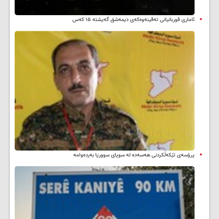
ئاماری قوربانیانی تەقینەوەکەی دیمەشق گەیشتە ۱۵ کەس
پرۆسەی تێکەڵکردنی هەسەدە لە سوپای سووریا بەردەوامە