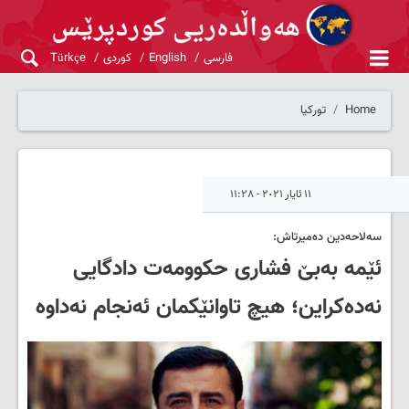
فارسی
English
کوردی
Türkçe
Home
تورکیا
١١ ئایار ٢٠٢١ - ١١:٢٨
سەلاحەدین دەمیرتاش:
ئێمە بەبێ فشاری حکوومەت دادگایی
نەدەکراین؛ هیچ تاوانێکمان ئەنجام نەداوە