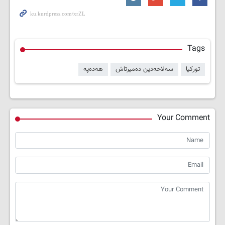
Tags
تورکیا
سەلاحەدین دەمیرتاش
هەدەپە
Your Comment