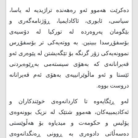
دەکرێت هەموو ئەو رەهەندە تراژیدیە لە یاسا،
سیاسی، ئابوری، ئاکادایمیا، ڕۆژنامەگەری و
بێگومان پەروەردە لە تورکیا لە دۆسیەی
بۆسفۆڕسدا ببینین. بە ووتەیەکی تر بۆسفۆڕس
نموونەیەکی زۆر گرنگە بۆ تێگەیشتن لە پێوەری ئەو
قەیرانانەی کە بەهۆی سیستەمی بەڕێوەبردنی
ئێستا و ئەو ماڵوێرانییەی بەهۆی ئەم قەیرانانە
دروست بووە
.
لەو ڕێگایەوە تا کاردانەوەی خوێندکاران و
ئەکادیمییەکان، هەموو شتێک لە نزیک بوونەوەی
پۆلیس و حکومەت و میدیاوە بۆ هەڵوێستی
دەسەڵاتی دادوەری بە ڕوونی ڕەنگدانەوەی