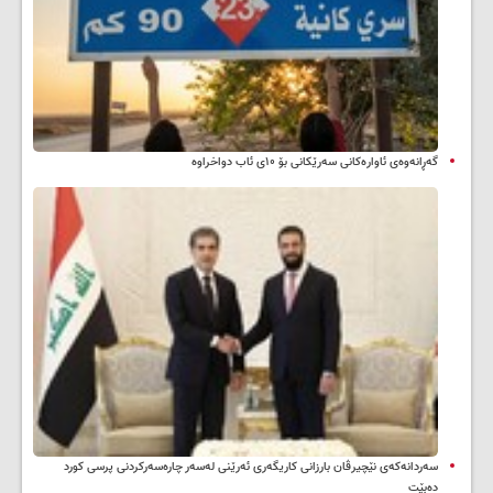
گەڕانەوەی ئاوارەکانی سەرێکانی بۆ ۱۰ی ئاب دواخراوە
سه‌ردانه‌کەی نێچیرڤان بارزانی كاریگه‌ری ئه‌رێنی له‌سه‌ر چاره‌سه‌ركردنی پرسی كورد
ده‌بێت