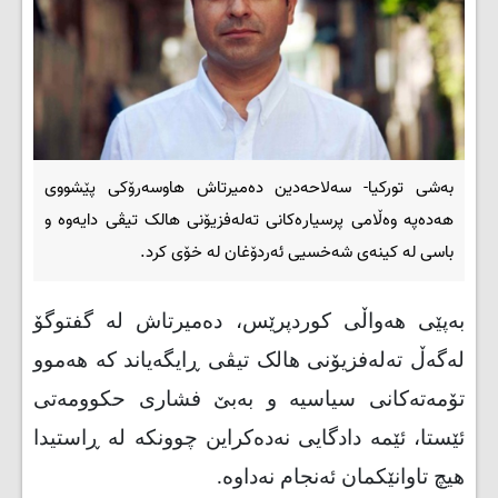
بەشی تورکیا- سەلاحەدین دەمیرتاش هاوسەرۆکی پێشووی
هەدەپە وەڵامی پرسیارەکانی تەلەفزیۆنی هالک تیڤی دایەوە و
باسی لە کینەی شەخسیی ئەردۆغان لە خۆی کرد.
بەپێی هەواڵی کوردپرێس، دەمیرتاش لە گفتوگۆ
لەگەڵ تەلەفزیۆنی هالک تیڤی ڕایگەیاند کە هەموو
تۆمەتەکانی سیاسیە و بەبێ فشاری حکوومەتی
ئێستا، ئێمە دادگایی نەدەکراین چوونکە لە ڕاستیدا
هیچ تاوانێکمان ئەنجام نەداوە.