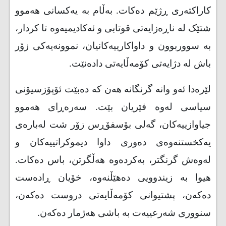
کاراکتەری ڕژێم دەکات. بەڵام بە یەکسانی هەموو
شتێک لە ناڕەزایەتی قوتابی و ئەکادیمیەوە تا کردار،
بە سووربوون و داواکارییەکانیان، نموونەیەکی زۆر
باش لە دژایەتی کۆمەڵایەتی دادەنێت
.
لێرەدا ئەو وانە گرنگانە هەن کە دەبێت ئۆپۆزسیۆنی
سیاسی لەوە فێریان بێت. سەرەڕای هەموو
جیاوازییەکان، گەلی بۆسفۆڕس زۆر شت لەبارەی
یەکخستنەوەی دەوری داوا دیموکراتییەکان و
لەوەش گرنگتر، بەکردەوە هەڵگرتن، باس دەکات.
هیوا بە زیندوویی دەهێڵنەوە، خۆیان ڕادەست
دەکەن، پشتیوانی کۆمەڵایەتی دروست دەکەن،
سنووری شەرعییەت بە باشی هەژمار دەکەن
.