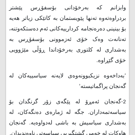
وابزانم کە بەرخۆدانی بۆسفۆڕس پێشتر
بردراوەتەوە تەنها پێویستمان بە کاتێکی زیاتر هەیە
بۆ بینینی دەرەنجامە کردارییەکانی ئەم دەستکەوتنە،
تەنانەت وەک خۆی ئەزموونی بۆسفۆڕس بە
بەشداری لە کلتوری بەرخۆداندا ڕۆڵی مێژوویی
خۆی گێڕاوە
.
‘
بەداخەوە نزیکبوونەوەی لایەنە سیاسییەکان لە
گەنجان پراگماتیستە
’
2
-
گەنجان ئەمڕۆ لە پێگەی زۆر گرنگدان بۆ
سیاسەتمەداران. جگە لە ژمارەی دەنگەکان، لە
بەشداری سیاسیش بە باشی لەدواوەیە. گەنجان
هاوکات لە خەمی گشتگیریی سیاسەتی ناوەندیدان
.