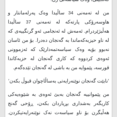
من لە تەمەنی 34 ساڵیدا وەک پەرلەمانتار و
هاوسەرۆکی پارتەکە لە تەمەنی 37 ساڵیدا
هەڵبژێردرام. ئەمەش لە ئەنجامی ئەو گرنگییەی کە
لە ناو حیزبەکەماندا بە گەنجان دەدرا. بۆ من ئاسان
نەبوو بۆیە وەک سیاسەتمەدارێک کە ئەزموونی
ئەوەی کردووە کە کاری گەنجان لە حزبەکاندا
قورسە، پێموایە من بە باشی لە گەنجان تێدەگەم
.
‘
نابێت گەنجان نوێنەرایەتی بەساڵاچوان قبوڵ بکەن
’
من پێموانییە گەنجان بەبێ ئەوەی بە شێوەیەکی
کاریگەر بەشداری بڕیاردان بکەن، ڕۆحی گەنج
هەڵبگرن بۆ ناو سیاسەت نەک نوێنەرایەتیکردن.