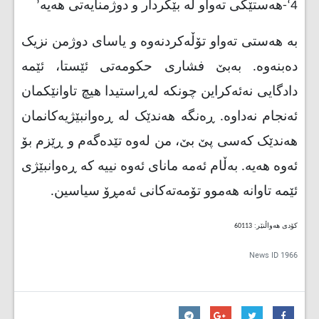
4
-‘
هەستێکی تەواو لە بێکردار و دوژمنایەتی هەیە
’
بە هەستی تەواو تۆڵەکردنەوە و یاسای دوژمن نزیک
دەبنەوە. بەبێ فشاری حکومەتی ئێستا، ئێمە
دادگایی نەئەکراین چونکە لەڕاستیدا هیچ تاوانێکمان
ئەنجام نەداوە. ڕەنگە هەندێک لە ڕەوانبێژیەکانمان
هەندێک کەسی پێ بێ، من لەوە تێدەگەم و ڕێزم بۆ
ئەوە هەیە. بەڵام ئەمە مانای ئەوە نییە کە ڕەوانبێژی
ئێمە تاوانە هەموو تۆمەتەکانی ئەمڕۆ سیاسین.
کۆدی هەواڵنێر: 60113
News ID
1966