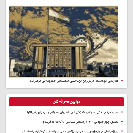
هەرێمی کوردستان درێژترین بن‌بەستی پێکهێنانی حکوومەتی تۆمار کرد
دوایین‌هەواڵەکان
سێ دەیە چالاکیی هونەرمەندێکی کورد لە بواری هونەر و میدیای بەریتانیا
یاسای چوارچێوەیی ۳۹۰۰ زیندانی سیاسی پەکەکە دەگرێتەوە
پڕۆژەیاسای چوارچێوەیی لەلایەن لیژنەی دادی پەرلەمانی تورکیاوە پەسند کرا