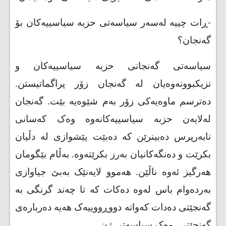
-
ڕات چییە لەسەر سیاسەتی حزبە سیاسییەکان بۆ
گەنجان؟
سیاسەتی گەنجانی حزبە سیاسییەکان و
نزیکبوونەوەیان لە گەنجان زۆر پراگماتیستن.
دەترسم ماوەیەکی زۆر بەم شێوەیە بێت. گەنجان
لەلایەن حزبە سیاسییەکانەوە وەک کەسانی
نابەرپرس دەبینرێن کە دەبێت پێشوازی لە دڵیان
بکرێت و دەنگەکانیان بەرز بکرێتەوە. بەڵام بێگومان
هەرگیز ئەوە ناڵێن. هەموو لایەنێک بەبێ جیاوازی
بەردەوام باس لەوە دەکات کە تا چەند گرنگی بە
گەنجێتی دەدات کەواتە دووڕووییەک هەیە دەربارەی
گەنجێتی، وەک سیاسەتی ژن
.