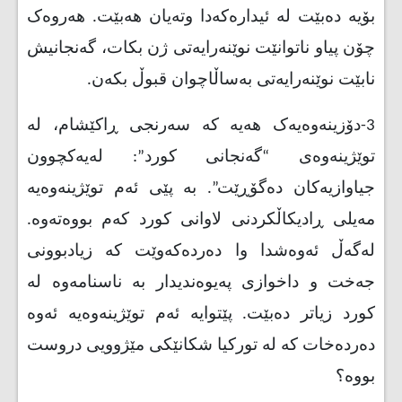
بۆیە دەبێت لە ئیدارەکەدا وتەیان هەبێت. هەروەک
چۆن پیاو ناتوانێت نوێنەرایەتی ژن بکات، گەنجانیش
نابێت نوێنەرایەتی بەساڵاچوان قبوڵ بکەن
.
3
-
دۆزینەوەیەک هەیە کە سەرنجی ڕاکێشام، لە
توێژینەوەی “گەنجانی کورد”: لەیەکچوون
جیاوازیەکان دەگۆڕێت”. بە پێی ئەم توێژینەوەیە
مەیلی ڕادیکاڵکردنی لاوانی کورد کەم بووەتەوە.
لەگەڵ ئەوەشدا وا دەردەکەوێت کە زیادبوونی
جەخت و داخوازی پەیوەندیدار بە ناسنامەوە لە
کورد زیاتر دەبێت. پێتوایە ئەم توێژینەوەیە ئەوە
دەردەخات کە لە تورکیا شکانێکی مێژوویی دروست
بووە؟