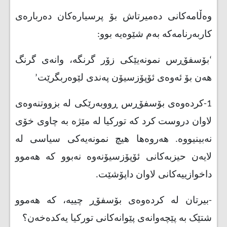
وەڵامەکانی دەمیرتاش بۆ پرسیارەکان دەربارەی
کاربەرنامەکە بەم شێوەیە بوو
:
‘
بۆسفۆڕس نمونەیێکی زۆر گرنگە، وانەی گرنگ
هەن بۆ ئەوەی ئۆپۆزسیۆن پەندی لێوەربگرێت
’
1
-
کردەوەی بۆسفۆڕس ڕووبەرێکی لە بزووتنەوەی
لاوان دروست کرد کە تورکیا لە مێژە بە چاوی خۆی
نەبینیووە. هەروەها هیچ نمونەیەکی سیاسی لە
لایەن حیزبەکانی ئۆپۆزسیۆنەوە نەبوو کە هەموو
داخوازییەکانی لاوان داپۆشێت
.
-
بیرتان لە کردەوەی بۆسفۆڕ چییە، کە هەموو
شتێک بە پێچەوانەی پێوانەکانی تورکیا یەکدەخەن؟