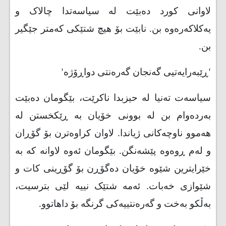
لاوانی کورد دەبێت لە سیاسەتدا چالاک و
یەکلاکەرەوە بن. نابێت بۆ هیچ شتێکی کەمتر جێگیر
بن
.
‘
ڕێبەرایەتیی گەنجان گەرەنتی دواڕۆژە
’
سیاسەت تەنیا لە حیزبدا ناکرێت، بێگومان دەبێت
بەردەوام بن لە بوونی خۆیان بە ڕێکخستن لە
هەموو ناوچەکانی ژیاندا. لاوان کراوەترن بۆ گۆڕان
و لەم ڕوەوە پێشەنگن. بێگومان ئەوە لاوانە کە بە
خێرایترین شێوە خۆیان دەگۆڕن بۆ گۆڕینی کات و
شێوازی خەبات. ئەمە شتێک نییە لێی بترسیت،
بەڵکو بەخت و گەرەنتییەکی گرنگە بۆ داهاتوو
.