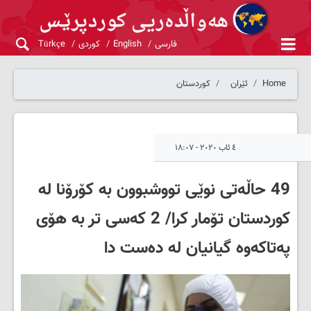
فارسی
English
کوردی
Türkçe
Home
ئێران
کوردستان
٤ ئاب ٢٠٢٠ - ١٨:٠٧
49 حاڵەتی نوێی تووشبوون بە کۆرۆنا لە
کوردستان تۆمار کرا/ 2 کەسی تر بە هۆی
پەتاکەوە گیانیان لە دەست دا