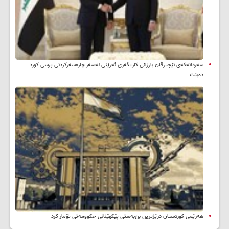
سه‌ردانه‌کەی نێچیرڤان بارزانی كاریگه‌ری ئه‌رێنی له‌سه‌ر چاره‌سه‌ركردنی پرسی كورد
ده‌بێت
هەرێمی کوردستان درێژترین بن‌بەستی پێکهێنانی حکوومەتی تۆمار کرد