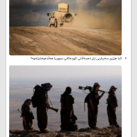
ئایا هێزی سەربازیی ژێر دەسەڵاتی کوردەکانی سووریا هەڵدەوەشێتەوە؟