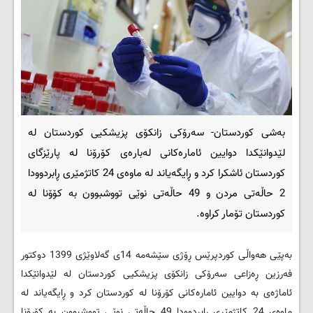
بەشی کوردستان- سەرۆکی زانکۆی پزیشکیی کوردستان لە
لێدوانێکدا دوایین ئامارەکانی لەبارەی کۆرۆنا لە پارێزگای
کوردستان ئاشکرا کرد و ڕایگەیاند لە ماوەی 24 کاتژمێری ڕابردوودا
2 حاڵەتی مردن و 49 حاڵەتی نوێی تووشبوون بە کۆۆنا لە
کوردستان تۆمار کراوە.
بەپێی هەواڵی کوردپرێس ڕۆژی سێشەمە 14ی گەلاوێژی 1399 دوکتور
فەرزین ڕەزاعی سەرۆکی زانکۆی پزیشکیی کوردستان لە لێدوانێکدا
ئاماژەی بە دوایین ئامارەکانی کۆرۆنا لە کوردستان کرد و ڕایگەیاند لە
ماوەی 24 کاتژمێری ڕابردوودا 49 حاڵەتی نوێی تووشبوون بە کۆرۆنا