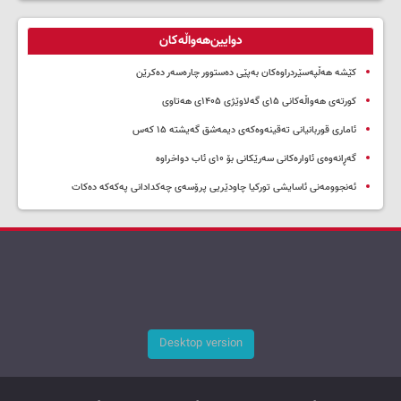
دوایین‌هەواڵەکان
کێشە هەڵپەسێردراوەکان بەپێی دەستوور چارەسەر دەکرێن
کورتەی هەواڵەکانی ۱۵ی گەلاوێژی ۱۴۰۵ی هەتاوی
ئاماری قوربانیانی تەقینەوەکەی دیمەشق گەیشتە ۱۵ کەس
گەڕانەوەی ئاوارەکانی سەرێکانی بۆ ۱۰ی ئاب دواخراوە
ئەنجوومەنی ئاسایشی تورکیا چاودێریی پرۆسەی چەکدادانی پەکەکە دەکات
Desktop version