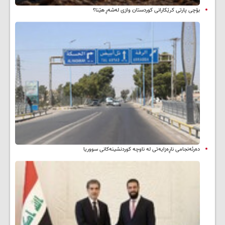
بۆچی پارتی کرێکارانی کوردستان وازی لەشەڕ هێنا؟
دەرئەنجامی ناڕەزایەتی لە ناوچە کوردنشینەکانی سووریا