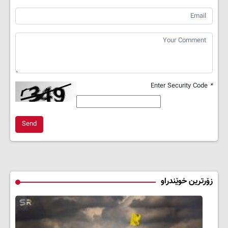
Enter Security Code
*
Send
زۆرترین خوێندراو