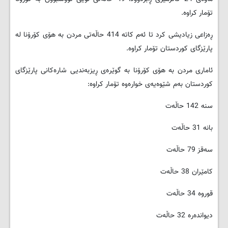
تۆمار کراوە.
ڕەزاعی زیادیشی کرد تا ئەم کاتە 414 حاڵەتی مردن بە هۆی کۆرۆنا لە
پارێزگای کوردستان تۆمار کراوە.
ئاماری مردن بە هۆی کۆرۆنا بە گوێرەی ڕیزبەندیی شارەکانی پارێزگای
کوردستان بەم شێوەیەی خوارەوە تۆمار کراوە:
سنە 142 حاڵەت
بانە 31 حاڵەت
سەقز 79 حاڵەت
کامێران 38 حاڵەت
قوروە 34 حاڵەت
دیواندەرە 32 حاڵەت