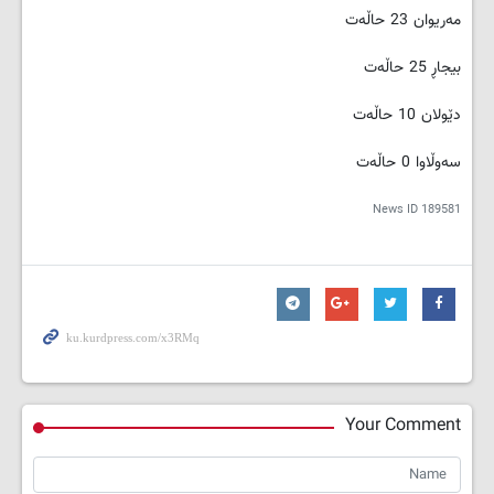
مەریوان 23 حاڵەت
بیجاڕ 25 حاڵەت
دێولان 10 حاڵەت
سەوڵاوا 0 حاڵەت
News ID
189581
Your Comment