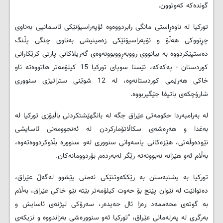
گوندەکە کەوتوون.
تورکیا لە ناوەڕاستی مانگی رابردووەوە ئۆپەراسیۆنێکی ئاسمانیی بەناوی
چڕنووکی هەڵۆ و ئۆپەراسیۆنێکی زەمینیشی بەناوی چنگی پڵنگ
دەستپێکردووە بە بیانووی رووبەڕووبوونەوەی گەریلاکانی پارتی کرێکارانی
کوردستان - پەکەکە، ئێستا سوپای تورکیا 15 کیلۆمەتر هاتووەتە ناو
خاکی هەرێمی کوردستانەوە، لە 12 شوێنی ستراتیژی سنووری
شارۆچکەی باتیفا جێگیربووە.
لە بەرامبەردا حکومەتی عێراق جگە لە بانگهێشتکردنی باڵیۆزی تورکیا لە
بەغدا و هەڕەشەی سکاڵاتۆمارکردن لە ئەنجوومەنی ئاسایشی
نێودەوڵەتی، هێزەکانی پاسەوانی سنووری لەو سنوورە بڵاوکردووەتەوە،
بەڵام ئەو هێزانە نەبوونەتە رێگر لەبەردەم بۆردوومانەکان.
تورکیا بە پشتبەستن بە رێککەوتنێکی ئەمنی پێشوو لەگەڵ عێراق،
دەتوانێت لە نێوان پێنج بۆ حەوت کیلۆمەتر بێتە نێو خاکی عێراق، بەڵام
بە گوتەی محەممەد رەزا ئال حەیدەر، سەرۆکی لیژنەی ئاسایش و
بەرگری لە پەرلەمانی عێراق، "تورکیا ئەو سنوورەشی بەزاندووە و نزیکەی