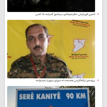
ئاماری قوربانیانی تەقینەوەکەی دیمەشق گەیشتە ۱۵ کەس
پرۆسەی تێکەڵکردنی هەسەدە لە سوپای سووریا بەردەوامە