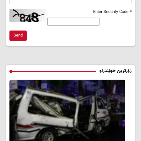
Enter Security Code
*
Send
زۆرترین خوێندراو