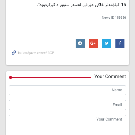
15 کیلۆمەتر خاکی عێراقی لەسەر سنوور داگیرکردووە".
News ID
189356
Your Comment