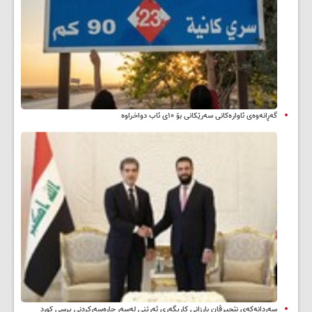
گەڕانەوەی ئاوارەکانی سەرێکانی بۆ ۱۰ی ئاب دواخراوە
سه‌ردانه‌کەی نێچیرڤان بارزانی كاریگه‌ری ئه‌رێنی له‌سه‌ر چاره‌سه‌ركردنی پرسی كورد