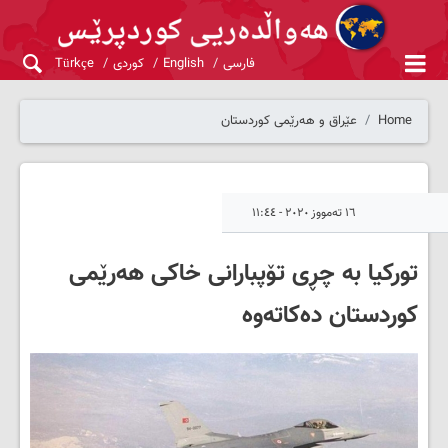
فارسی
English
کوردی
Türkçe
Home
عێراق و هەرێمی کوردستان
١٦ تەمووز ٢٠٢٠ - ١١:٤٤
تورکیا بە چڕی تۆپبارانی خاکی هەرێمی
کوردستان دەکاتەوە