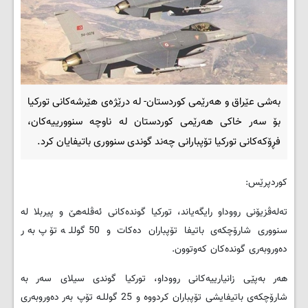
بەشی عێراق و هەرێمی کوردستان- لە درێژەی هێرشەکانی تورکیا
بۆ سەر خاکی هەرێمی کوردستان لە ناوچە سنوورییەکان،
فڕۆکەکانی تورکیا تۆپبارانی چەند گوندی سنووری باتیفایان کرد.
کوردپرێس:
تەلەڤزیۆنی رووداو رایگەیاند، تورکیا گوندەکانی ئەڤلەهێ و پیربلا لە
سنووری شارۆچکەی باتیفا تۆپباران دەکات و 50 گوللـە تۆپ بەر
دەوروبەری گوندەکان کەوتوون.
هەر بەپێی زانیارییەکانی رووداو، تورکیا گوندی سیلای سەر بە
شارۆچکەی باتیفایشی تۆپباران کردووە و 25 گوللـە تۆپ بەر دەوروبەری