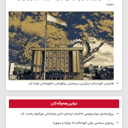
ده‌بێت
هەرێمی کوردستان درێژترین بن‌بەستی پێکهێنانی حکوومەتی تۆمار کرد
دوایین‌هەواڵەکان
پڕۆژەیاسای چوارچێوەیی لەلایەن لیژنەی دادی پەرلەمانی تورکیاوە پەسند کرا
ڕێدۆزی سیاسیی نوێی کوردەکان لە تورکیا و سووریا