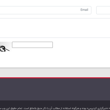
به «خبرگزاری کردپرس» بوده و هرگونه استفاده از مطالب آن با ذکر منبع بلامانع است. تمام حقوق این و