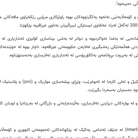
ى دەبینەوە".
ی و كۆمه‌ڵایه‌تیی نه‌ته‌وه‌ یه‌كگرتووه‌كان بووە راوێژكاری مرۆیی رێكخراوی مافه‌كانی مر
ه‌یی له‌ به‌غدا ته‌واکردووه‌ و دواتر له‌ به‌شی بیناسازی کۆلیژی ئه‌ندازیاری له‌ ز
ڵی خوێندنی له‌ ساڵی 1977 به‌هۆی ده‌ستپێکردنی هه‌ڵمه‌تێکی ره‌شبگیری له‌لایه‌ن حکوومه‌تی عێراقه‌وه‌، ناچار بووه‌ له‌ خوێ
 کێبڵ و ته‌لی کاره‌با له‌ ئه‌بوغرێب، وێڕای پیشه‌سازی موازیک و (
pvc
) و پلاستیک له‌
وه‌ ده‌ستیان به‌سه‌ردا بگیرێت.
ه‌ و له‌ بواره‌کانی دیزاینی ته‌لارسازی، به‌ڵێنده‌رایه‌تی و بازرگانی له‌ به‌ریتانیا و لوبنان 
Interf
) له‌ جنێڤ ئه‌ندامی یه‌کێک له‌ پێکهاته‌کانی ئه‌نجومه‌نی ئابووری و کۆمه‌ڵایه‌