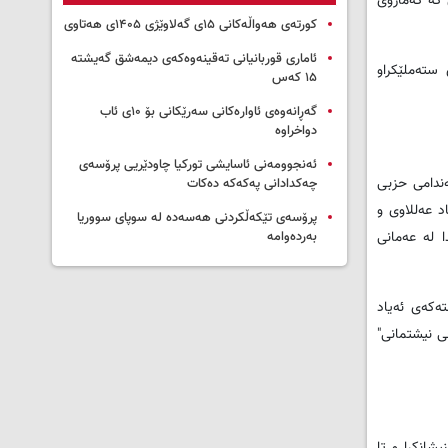
 که‌ گه‌مارۆی
کورتەی هەواڵەکانی ۱۵ی گەلاوێژی ۱۴۰۵ی هەتاوی
ئاماری قوربانیانی تەقینەوەکەی دیمەشق گەیشتە
 سته‌ملێکراو
۱۵ کەس
گەڕانەوەی ئاوارەکانی سەرێکانی بۆ ۱۰ی ئاب
دواخراوە
ئەنجوومەنی ئاسایشی تورکیا چاودێریی پرۆسەی
ئه‌ندامی حزبی
چەکدادانی پەکەکە دەکات
اد عه‌للاوی و
پرۆسەی تێکەڵکردنی هەسەدە لە سوپای سووریا
ه‌ی له‌ کۆنگره‌یه‌کی گشتیدا له‌ عه‌مانی
بەردەوامە
بوو، هه‌ربۆیه‌ له‌ ساڵی 2005 ـه‌وه‌ له‌ رێگه‌ی لیسته‌که‌ی ئه‌یاد
افی نیشتمانی"
ستنیشانکرا و تا