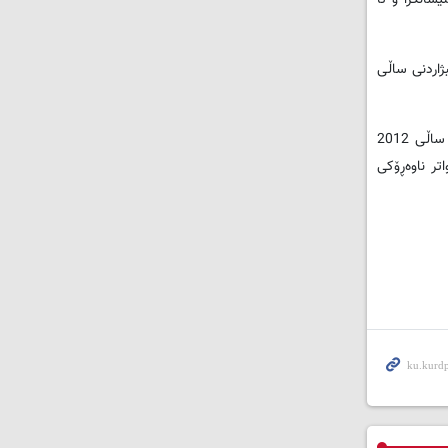
هه‌ڵبژاردنی ساڵی
&shy;- له‌ ساڵی 2010 وه‌ک ئه‌ندامی ئه‌نجوومه‌نی نوێنه‌ران هه‌ڵبژێردرایه‌وه‌ و دواتر له‌ کۆتایی هه‌مان ساڵ به‌ وه‌زیری گه‌یاندن ده‌ستنیشان کرایه‌وه‌. له‌ ساڵی 2012
تر ناوه‌ڕۆکی