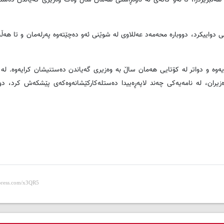
ه‌مانتاری عێراق کۆچی دواییکرد، دووباره‌ محه‌مه‌د عه‌للاوی له‌ شوێنی ئه‌و ده‌چێته‌وه‌ په‌رله‌مان و تا 
ان، له‌ نامه‌یه‌کی چه‌ند لاپه‌ڕه‌ییدا ده‌ستله‌کارکێشانه‌وه‌که‌ی پێشکه‌ش کرد، دوا