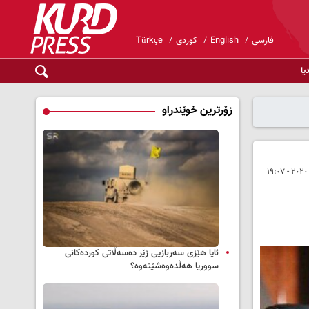
فارسی
English
کوردی
Türkçe
یا
زۆرترین خوێندراو
ئایا هێزی سەربازیی ژێر دەسەڵاتی کوردەکانی
سووریا هەڵدەوەشێتەوە؟