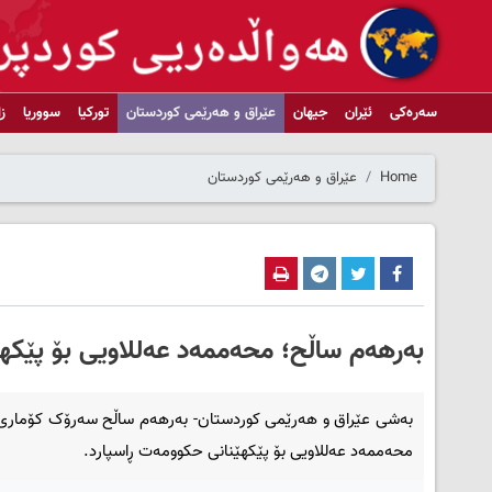
سەرەکی
ئێران
جیهان
عێراق و هەرێمی کوردستان
تورکیا
سووریا
ز
Home
عێراق و هەرێمی کوردستان
بەرهەم ساڵح؛ محەممەد عەللاویی بۆ پێکهێ
بەشی عێراق و هەرێمی کوردستان- بەرهەم ساڵح سەرۆک کۆماری 
محەممەد عەللاویی بۆ پێکهێنانی حکوومەت ڕاسپارد.