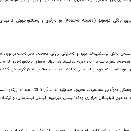
ن بۆ به‌رگریکردن له‌ مافی مرۆڤ هه‌بووه‌، به‌ تایبه‌ت مافی مرۆڤی عێراقی له‌و ماوه‌یه‌ی
خراوی بانگی کۆسۆڤۆ (
Kosovo Appeal
) بۆ به‌رگری و به‌هاناوه‌چوونی که‌مینه‌ی
راسته‌ی به‌لای ئیسلامییه‌تدا بووه‌ و که‌سێکی نزیکی محه‌مه‌د باقر ئه‌لسه‌در بووه‌، 
محه‌مه‌د باقر ئه‌لسه‌در، له‌و حزبه‌ ده‌کشێته‌وه‌، دواتر به‌هۆی نزیکبوونه‌وه‌ی له‌ ئه‌ی
دوورکه‌وتنه‌وه‌ی له‌ حزبه‌ ئیسلامییه‌کان، رووبه‌ڕووی به‌رهه‌ڵستییه‌کی زۆر بووه‌ته‌وه‌، که‌ دواجار له‌ ساڵی 2015 ئه‌و هه‌ڵوێست
محه‌مه‌د عه‌للاوی له‌ جیاکاری له‌ نێوان سیاسه‌ت و ئایندا باوه‌ڕی به‌ چه‌مکی ده‌وڵه‌تی مه‌ده‌نیه‌ت هه‌
ستا به‌ چه‌ندین ناونیشانی جیاوازی وه‌ک "لیستی عێراقییه‌، لیستی نیشتیمانی، و ئیئتیل
 نوێنه‌رانی عێراق هه‌ڵبژێردرا، تا ئه‌و کاته‌ی له‌ ناوه‌ڕاستی هه‌مان ساڵ وه‌ک وه‌زیری گه‌یاندن ده‌