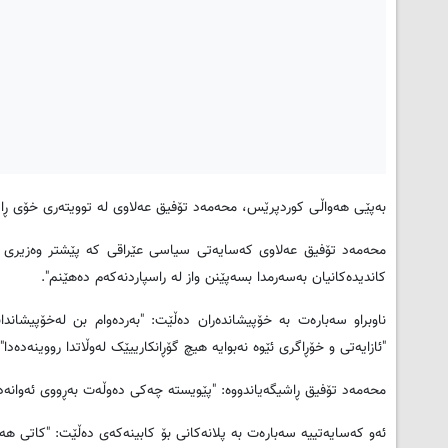
بەپێی هەواڵی کوردپرێس، محەمەد تۆفیق عەلاوی لە توویتەری خۆی ڕایگ
محەمەد تۆفیق عەلاوى کەسایەتی سیاسی عێراقی کە پێشتر وەزیری پەی
کاندیدەکانیان بەسەرمدا بسەپێنن واز لە راسپاردنەکەم دەهێنم".
ناوبراو سەبارەت بە خۆپیشاندەران دەڵێت: "بەردەوام بن لەخۆپیشاند
"ئازایەتى و خۆڕاگرى ئێوە نەبوایە هیچ گۆڕانکارییێک لەوڵاتدا رووینەدەدا".
محەمەد تۆفیق ڕاشیگەیاندووە: "پێویستە چەکى دەوڵەت بەڕووى ئەوانەدا ب
ئەو کەسایەتییە سەبارەت بە پلانەکانی بۆ کابینەکەی دەڵێت: "کاتى ه