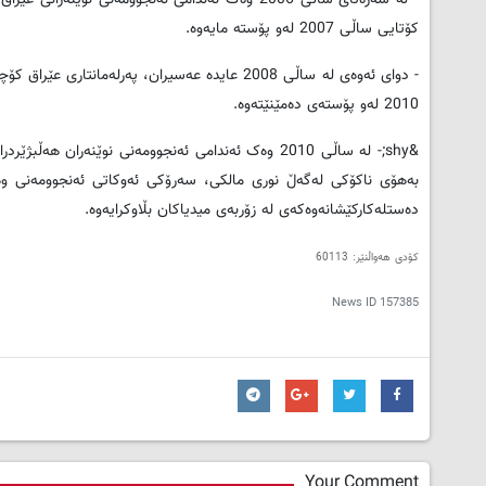
کۆتایی ساڵی 2007 له‌و پۆسته‌ مایه‌وه‌.
- دوای ئه‌وه‌ی له‌ ساڵی 2008 عایده‌ عه‌سیران، په‌رل
2010 له‌و پۆسته‌ی ده‌مێنێته‌وه‌.
به‌هۆی ناکۆکی له‌گه‌ڵ نوری مالکی، سه‌رۆکی ئه‌وکاتی ئه‌نجوومه‌نی وه‌زیر
ده‌ستله‌کارکێشانه‌وه‌که‌ی له‌ زۆربه‌ی میدیاکان بڵاوکرایه‌وه‌.
کۆدی هەواڵنێر: 60113
News ID
157385
Your Comment