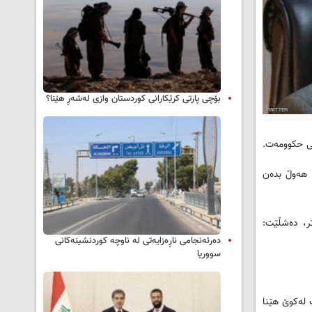
بۆچی پارتی کرێکارانی کوردستان وازی لەشەڕ هێنا؟
ێی حکوومەت.
ن هەوڵ بدەن
تر، دەشڵێت:
دەرئەنجامی ناڕەزایەتی لە ناوچە کوردنشینەکانی
سووریا
 لەکوێ هێنا