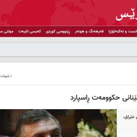
انست و تەکنەلۆژیا
فەرهەنگ و هونەر
ڕێنووسی کوردی
کەیسی تایبەت
مولتی مد
١ شوبات ٢٠٢٠ - ١٩:٠٧
نانی حکوومەت ڕاسپارد
عێراق،