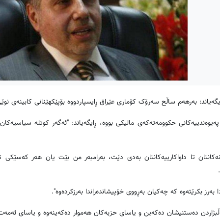
ەیاند: بەرهەم ساڵح سەرۆک کۆماری عێراق ڕایسپاردووە بۆپێکهێنانی کابینەی نو
وەندییەکانی حکوومەتەکەى مالیکی بووە، ڕایگەیاند: "ئەگەر کوتلە سیاسیەکا
انەکانتان تا داواکارییەکانتان بەدی دێت، بەرامبەر من بێت یان هەر کەسێکى 
ەرز بکرێتەوە کە چەکیان بەڕووى خۆپیشاندەراندا بەرزکردەوە".
ەڵبژاردن دەستنیشان دەکەین و یاساى حزبەکان هەموار دەکەینەوە و یاساى ئەمەت