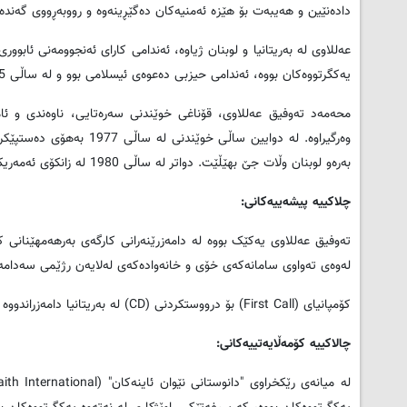
دادەنێین و هەیبەت بۆ هێزە ئەمنیەکان دەگێڕینەوە و رووبەڕووى گەندەڵ
عەللاوی له‌ به‌ریتانیا و لوبنان ژیاوه‌، ئه‌ندامی كارای ئه‌نجوومه‌نی ئابوور
یه‌كگرتووه‌كان بووە، ئه‌ندامی حیزبی ده‌عوه‌ی ئیسلامی بوو و له‌ ساڵی 2005 له‌گه‌ڵ‌ ئه‌یاد عه‌للاوی لیستێكی لیبراڵییان به‌ناوی عیراقییه پێکهێنا‌.
محه‌مه‌د ته‌وفیق عه‌للاوی، قۆناغی خوێندنی سه‌ره‌تایی، ناوه‌ندی و ئاماد
وه‌رگیراوه‌. له‌ دوایین سا
به‌ره‌و لوبنان وڵات جێ بهێڵێت. دواتر له‌ ساڵی 1980 له‌ زانکۆی ئه‌مه‌ریکی له‌ به‌یروت بڕوانامه‌ی به‌کالۆریۆسی له‌ ئه‌ندازیاری ته‌لارسازی به‌ده‌ستهێناوه‌.
چلاکییه‌ پیشه‌ییه‌کانی:
ته‌وفیق عه‌للاوی یه‌کێک بووه‌ له‌ دامه‌زرێنه‌رانی کارگه‌ی به‌رهه‌مهێنانی
له‌وه‌ی ته‌واوی سامانه‌که‌ی خۆی و خانه‌واده‌که‌ی له‌لایه‌ن رژێمی سه‌دامه‌
کۆمپانیای (
First Call
) بۆ درووستکردنی (
CD
) له‌ به‌ریتانیا دامه‌زراندوو
‌چالاکییه‌ کۆمه‌ڵایه‌تییه‌کانی:
له‌ میانه‌ی رێکخراوی "دانوستانی نێوان ئاینه‌کان" (
aith International