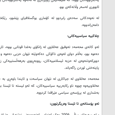
یه‌کگرتووه‌کان بووه‌، که‌ سیفه‌تێکی راوێژکاری له‌ نه‌ته‌وه‌ یه‌کگرتووه‌کا
ئابووری له‌سه‌ر وڵاته‌که‌ی بوو.
له‌ نه‌وه‌دکانی سه‌ده‌ی رابردوو له‌ کۆماری یوگسلافیای پێشوو، رێک
دامه‌زراندووه‌.
چلاکییه‌ سیاسییه‌کانی:
ئه‌و کاته‌ی محه‌مه‌د ته‌وفیق عه‌للاوی له‌ زانکۆی به‌غدا قوتابی بووه‌، ئا
ده‌عوه‌ بوو‌، به‌ڵام دوای ئه‌وه‌ی ناکۆکی ده‌که‌وێته‌ نێوان حزبی ده‌عوه‌ و 
پایته‌ختی ئوردن راگه‌یاند.
عه‌للاوییه‌وه‌ چووه‌ ناو رکابه‌رییه‌ سیاسییه‌کان، که‌ ئه‌و لیسته‌ تا ئێ
به‌شداری له‌ پرۆسه‌ی سیاسی عێراقدا کردووه‌.
ئه‌و پۆستانه‌ی تا ئێستا وه‌ریگرتوون:
- له‌ سه‌ره‌تای ساڵی 2006 وه‌ک ئه‌ندامی ئه‌نجوومه‌نی