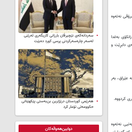
ۆڤی نه‌ته‌وه‌
سه‌ردانه‌کەی نێچیرڤان بارزانی كاریگه‌ری ئه‌رێنی
انکۆی به‌غدا
له‌سه‌ر چاره‌سه‌ركردنی پرسی كورد ده‌بێت
ندنه‌که‌ی دابڕێت و
 عێراق، به‌ر
کاری کردووه.
هەرێمی کوردستان درێژترین بن‌بەستی پێکهێنانی
حکوومەتی تۆمار کرد
تیی نه‌ته‌وه‌
دوایین‌هەواڵەکان