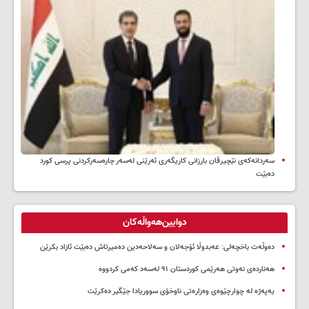
سه‌ردانه‌کەی نێچیرڤان بارزانی كاریگه‌ری ئه‌رێنی له‌سه‌ر چاره‌سه‌ركردنی پرسی كورد
ده‌بێت
دوایین‌هەواڵەکان
دەوڵەت باخچەلی: عەبدوڵا ئۆجەلان و سەلاحەدین دەمیرتاش دەبێت ئازاد بکرێن
هەناردەی نەوتی هەرێمی کوردستان ۹۱ لەسەد کەمی کردووە
یەپەژە لە چوارچێوەی وەزارەتی ناوخۆی سووریادا جێگیر دەکرێت