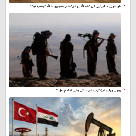
ئایا هێزی سەربازیی ژێر دەسەڵاتی کوردەکانی سووریا هەڵدەوەشێتەوە؟
بۆچی پارتی کرێکارانی کوردستان وازی لەشەڕ هێنا؟