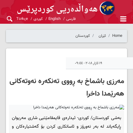
فارسی
English
کوردی
Türkçe
Home
ئێران
کوردستان
١٩ ئازار ٢٠١٨ - ٠٩:٤٤
مەرزی باشماخ بە ڕووی تەنکەرە نەوتەکانی
هەرێمدا داخرا
بەشی کوردستان/ کوردی- ئیدارەی قایمقامێتیی شاری مەریوان
ڕایگەیاند لە بەر نەورۆز و ئاسانکاری کردن بۆ گەشتیارەکان و