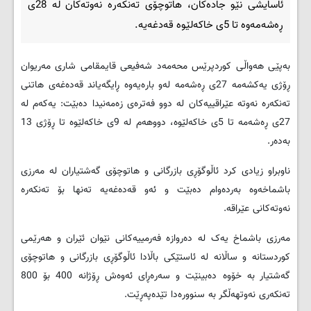
ئاسایشی نێو جادەکان، هاتوچۆی تەنکەرە نەوتەکان لە 28ی
ڕەشەمەوە تا 5ی خاکەلێوە قەدغەیە.
بەپێی هەواڵی کوردپرێس محەمەد شەفیعی قایمقامی شاری مەریوان
ڕۆژی یەکشەمە 27ی ڕەشەمە لەو بارەیەوە ڕایگەیاند قەدەغەی هاتنی
تەنکەرە نەوتە عێراقییەکان لە دوو فەترەی زەمەنیدا دەبێت: یەکەم لە
27ی ڕەشەمە تا 5ی خاکەلێوە، دووهەم لە 9ی خاکەلێوە تا ڕۆژی 13
بەدەر.
ناوبراو زیادی کرد ئاڵوگۆڕی بازرگانی و هاتوچۆی گەشتیاران لە مەرزی
باشماخەوە بەردەوام دەبێت و ئەو قەدەغەیە تەنها بۆ تەنکەرە
نەوتەکانی عێراقە.
مەرزی باشماخ یەک لە دەروازە فەرمییەکانی نێوان ئێران و هەرێمی
کوردستانە و ساڵانە لە ئاستێکی باڵادا ئاڵوگۆڕی بازرگانی و هاتوچۆی
گەشتیار بە خۆوە دەبینێت و سەرەڕای ئەوەش ڕۆژانە 400 بۆ 800
تەنکەری نەوتهەڵگر بە سنوورەدا تێدەپەڕێت.