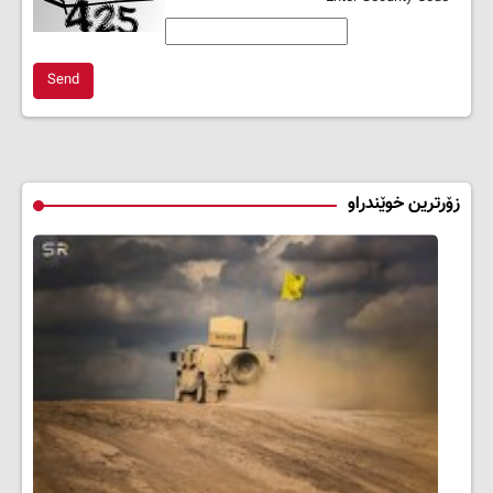
Send
زۆرترین خوێندراو