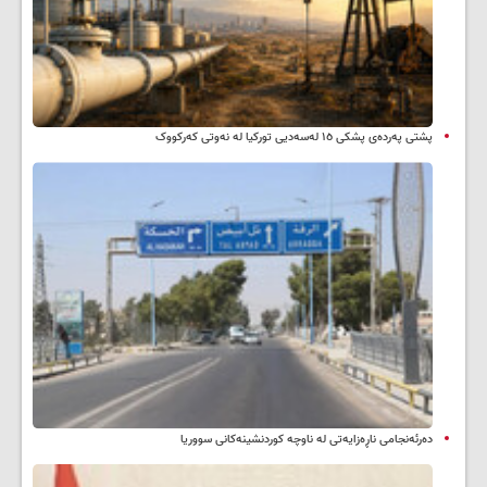
پشتی پەردەی پشکی ١٥ لەسەدیی تورکیا لە نەوتی کەرکووک
دەرئەنجامی ناڕەزایەتی لە ناوچە کوردنشینەکانی سووریا