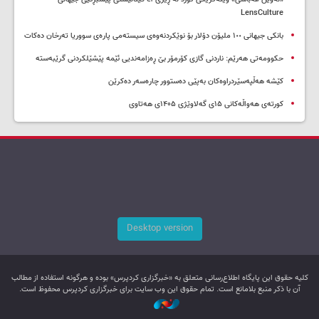
LensCulture
بانکی جیهانی ١٠٠ ملیۆن دۆلار بۆ نوێکردنەوەی سیستەمی پارەی سووریا تەرخان دەکات
حکوومەتی هەرێم: ناردنی گازی کۆرمۆر بێ ڕەزامەندیی ئێمە پێشێلکردنی گرێبەستە
کێشە هەڵپەسێردراوەکان بەپێی دەستوور چارەسەر دەکرێن
کورتەی هەواڵەکانی ۱۵ی گەلاوێژی ۱۴۰۵ی هەتاوی
Desktop version
کليه حقوق اين پایگاه اطلاع‌رسانی متعلق به «خبرگزاری کردپرس» بوده و هرگونه استفاده از مطالب
آن با ذکر منبع بلامانع است. تمام حقوق این وب سایت برای خبرگزاری کردپرس محفوظ است.