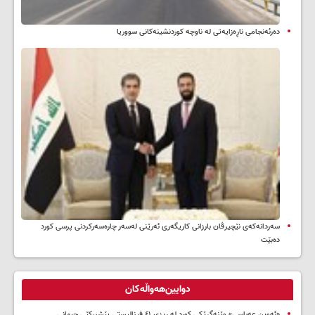
دەرئەنجامی ناڕەزایەتی لە ناوچە کوردنشینەکانی سووریا
سه‌ردانه‌کەی نێچیرڤان بارزانی كاریگه‌ری ئه‌رێنی له‌سه‌ر چاره‌سه‌ركردنی پرسی كورد
ده‌بێت
دوایین‌هەواڵەکان
«ئەوین عەباسی» وێنەگرێکی کورد لە ڕیزی ٤١ فینالیستی پێشبڕکێی جیهانی