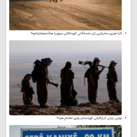
ئایا هێزی سەربازیی ژێر دەسەڵاتی کوردەکانی سووریا هەڵدەوەشێتەوە؟
بۆچی پارتی کرێکارانی کوردستان وازی لەشەڕ هێنا؟