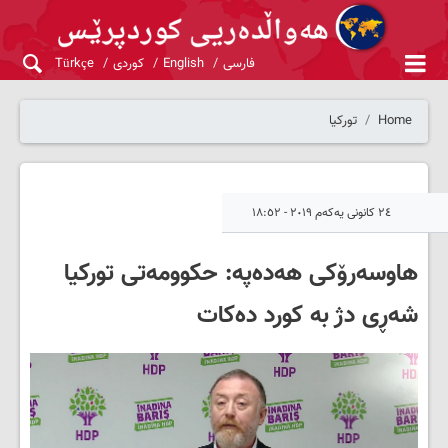
فارسی
English
کوردی
Türkçe
Home
تورکیا
٢٤ کانونی یەکەم ٢٠١٩ - ١٨:٥٢
هاوسەرۆکی هەدەپە: حکوومەتی تورکیا
شەڕی دژ بە کورد دەکات