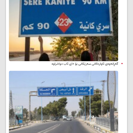
گەڕانەوەی ئاوارەکانی سەرێکانی بۆ ۱۰ی ئاب دواخراوە