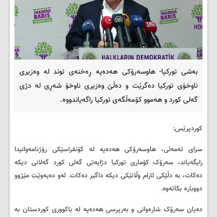
بەشی تورکیا- هاوسەرۆکی هەدەپە ڕەخنەی توند لە وەزیری
ناوخۆی تورکیا دەگرێت و دەڵێ وەزیری ناوخۆ شەڕی لە دژی
گەلی کورد و هەموو کۆمەڵگەی تورکیا راگەیاندووە.
کوردپرێس:
سزای تەمەلی، هاوسەرۆکی هەدەپە لە کۆنفراسێکی رۆژنامەوانیدا
رایگەیاند، سەرۆک کۆماری تورکیا دژایەتی گەلی کورد گەلانی دیکە
دەکات، بە دڵێکی ئارام وڵاتێکی دیکە داگیر دەکات. ئەو دەیەوێت مێژوو
دووبارە بکاتەوە.
دەیان سەرۆک شارەوانی و بەرپرسی هەدەپە لە باکووری کوردستان بە