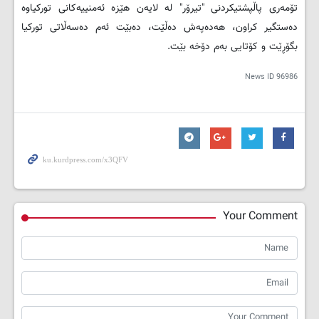
تۆمەری پاڵپشتیکردنی "تیرۆر" لە لایەن هێزە ئەمنییەکانی تورکیاوە
دەستگیر کراون، هەدەپەش دەڵێت، دەبێت ئەم دەسەڵاتی تورکیا
بگۆڕێت و کۆتایی بەم دۆخە بێت.
News ID
96986
Your Comment