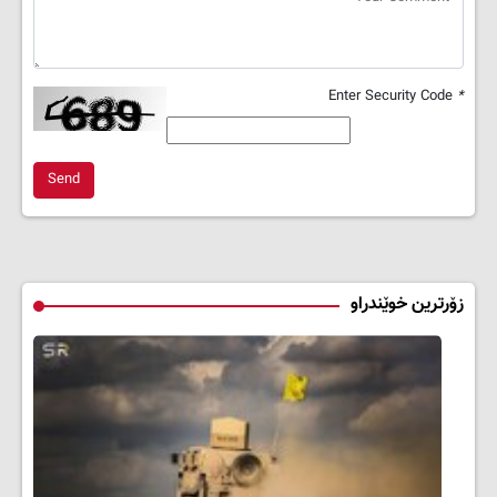
Enter Security Code
*
Send
زۆرترین خوێندراو