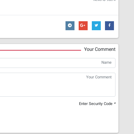
News ID
96874
Your Comment
Enter Security Code
*