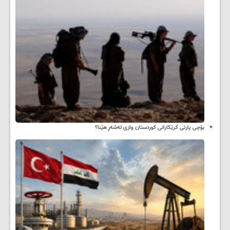
بۆچی پارتی کرێکارانی کوردستان وازی لەشەڕ هێنا؟