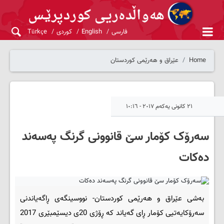
فارسی
English
کوردی
Türkçe
Home
عێراق و هەرێمی کوردستان
٢١ کانونی یەکەم ٢٠١٧ - ١٠:١٦
سه‌رۆک كۆمار سێ قانوونی گرنگ په‌سه‌ند
ده‌كات
به‌شی عێراق و هه‌رێمی کوردستان- نووسینگه‌ی ڕاگه‌یاندنی
سه‌رۆكایه‌تیی كۆمار ڕای گه‌یاند كه‌ ڕۆژی 20ی دیسێمبێری 2017