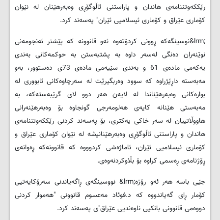
رێككه‌وتننامه‌ی هاندان و پاراستنی ئاڵوگۆڕی وه‌به‌رهێنان له ‌نێوان
كۆماری عێراق و كۆماری ئیسلامیی ئێران" په‌سه‌ند كرد
.
&lrm;
نوسینگه‌كه‌ ڕوونی كردۆ‌ته‌وه‌ ئه‌و قانوونه‌ كه‌ پێشتر ئه‌نجومه‌نی
نوێنه‌ران ده‌نگی له‌سه‌ر داوه‌ به‌ پشتبه‌ستن به‌ حوكمه‌كانی به‌ندی
یه‌كه‌می ماده‌ی 61 و به‌ندی سێیه‌می ماده‌ی 73ی ده‌ستوور، به‌و
مه‌به‌سته‌ داڕێژراوه‌ كه‌ سوود وه‌ربگیرێت له‌ سه‌رچاوه‌كانی ئابووری له
بواره‌كانی وه‌به‌رهێناندا له ‌لایه‌ن هه‌ر دوو لای گرێبه‌سته‌كه‌، به‌
مه‌به‌ستی هێنانه‌ كایه‌ی هه‌لومه‌رجی گونجاوه‌ بۆ وه‌به‌رهێنه‌رانی
هاووڵاتییان له ‌سه‌ر خاكی یه‌كتری، بۆ په‌سه‌ند كردنی رێككه‌وتننامه‌ی
هاندان و پاراستنی ئاڵوگۆڕی وه‌به‌رهێنانیشه‌ له ‌نێوان كۆماری عێراق و
كۆماری ئیسلامیی ئێران، ئاماژه‌شی كردوووه‌ كه‌ قانوونه‌كه‌ ڕه‌وانه‌ی
ڕۆژنامه‌ی ڕه‌سمی كراوه‌ بۆ بڵاوكردنه‌وه‌ی
.
جێی باسه‌ هه‌ر ئه‌و رۆژه‌
&lrm;
نووسینگه‌ی ڕاگه‌یاندنی سه‌رۆكایه‌تیی
كۆمار ڕای گه‌یاندووه‌ كه‌ د.فوئاد مه‌عسوم قانوونی "هه‌موار كردنی
دووه‌می قانوونی بانكیی ناوه‌ندیی عێراق"ی په‌سه‌ند كرد
.