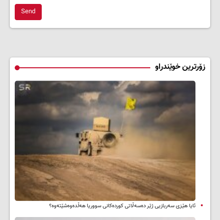
Send
زۆرترین خوێندراو
ئایا هێزی سەربازیی ژێر دەسەڵاتی کوردەکانی سووریا هەڵدەوەشێتەوە؟