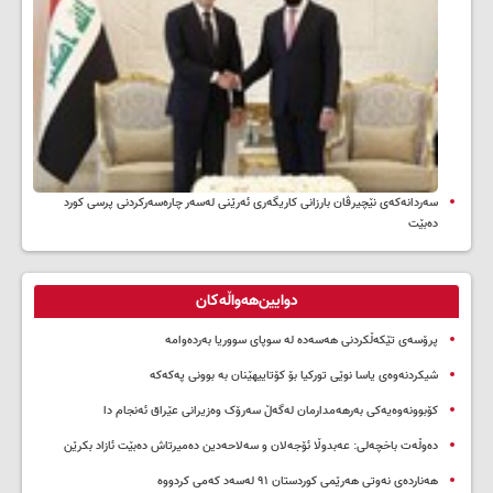
سه‌ردانه‌کەی نێچیرڤان بارزانی كاریگه‌ری ئه‌رێنی له‌سه‌ر چاره‌سه‌ركردنی پرسی كورد
ده‌بێت
دوایین‌هەواڵەکان
پرۆسەی تێکەڵکردنی هەسەدە لە سوپای سووریا بەردەوامە
شیکردنەوەی یاسا نوێی تورکیا بۆ کۆتاییهێنان بە بوونی پەکەکە
کۆبوونەوەیەکی بەرهەمدارمان لەگەڵ سەرۆک وەزیرانی عێراق ئەنجام دا
دەوڵەت باخچەلی: عەبدوڵا ئۆجەلان و سەلاحەدین دەمیرتاش دەبێت ئازاد بکرێن
هەناردەی نەوتی هەرێمی کوردستان ۹۱ لەسەد کەمی کردووە