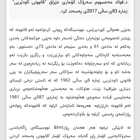
د.فوئاد مه‌عسووم سه‌رۆک كۆماری عێراق "قانوونی ئاودێریی"
ژماره‌ 83ی ساڵی 2017ی په‌سه‌ند كرد.
به‌پێی هه‌واڵی کوردپرێس، نووسینگه‌كه‌ ڕوونی كردۆ‌ته‌وه‌ ئه‌و قانوونه‌ كه‌
پێشتر ئه‌نجومه‌نی نوێنه‌ران ده‌نگی له‌سه‌ر داوه‌ به‌پێی حوكمه‌كانی به‌ندی
یه‌كه‌م له ‌ماده‌ی 61 و به‌ندی سێیه‌م له‌ ماده‌ی 73ی ده‌ستوور، به‌و
مه‌به‌سته‌یه‌ كاره‌كانی سه‌چاوه‌كانی ئاو بپارێزرێت و رێگری بكرێت له‌و
زیانانه‌ی كه‌ له‌و سه‌رچاوانه‌ ده‌كه‌وێت بۆ رێگرتنه‌ له‌ زیاده‌ڕه‌وی له‌ سه‌ر
به‌شه‌ ئاو و بۆ چاونه‌پۆشینه‌ له ‌سزاكانی سه‌ر سه‌رپێچیكاران به‌ پێی
قانونی ئاودێریی ژماره‌ 6ی ساڵی 1962 كه‌ له ‌ئاستی نرخی ئێستای
دیناری عێراقیدا بێت، هاوكات به‌ مه‌به‌ستی هه‌ڵوه‌شانه‌وه‌ی بڕیاری
مه‌جلیسی قیاده‌ سه‌وره‌ی هه‌ڵوه‌شاوه‌‌ به ‌ژماره‌ی 587ی ساڵی 1981
ئه‌م قانوونه‌ داڕێژراوه‌. هه‌روه‌ها ئاماژه‌ش كراوه‌ كه‌ قانوونه‌كه‌ ڕه‌وانه‌ی
ڕۆژنامه‌ی ڕه‌سمی كراوه‌ بۆ بڵاوكردنه‌وه‌ی
.
له ‌لایێكی تره‌وه‌ هه‌ر هه‌مان ڕۆژ
&lrm;
نووسینگه‌ی ڕاگه‌یاندنی
سه‌رۆكایه‌تیی كۆمار ڕای گه‌یاند سه‌رۆک كۆمار "قانوونی په‌سه‌ند كردنی