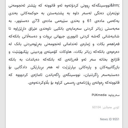
&lrm;
نووسینگه‌كه‌ ڕوونی كردۆ‌ته‌وه‌ ئه‌و قانوونه‌ كه‌ پێشتر ئه‌نجومه‌نی
نوێنه‌ران ده‌نگی له‌سه‌ر داوه‌ به‌ پشتبه‌ستن به‌ حوكمه‌كانی به‌ندی
یه‌كه‌می ماده‌ی 61 و به‌ندی سێیه‌می ماده‌ی 73ی ده‌ستوور، به
‌مه‌به‌ستی زیاتر كردنی سه‌رمایه‌ی بانكیی ناوه‌ندی عێراق داڕێژراوه‌ تا
شانبه‌شانی گه‌شه ‌كردنی ئابووری جیهانی بڕوات و ده‌سه‌ڵاتی بانكه‌كه‌
فه‌راهه‌م بكات و ژماره‌ی ئه‌ندامانی ئه‌نجومه‌نی به‌ڕێوه‌بردنی بانک له
‌ده‌ره‌وه‌ی بانكه‌كه‌ زیاتر بكات، هاوكات كۆمیته‌ی وردبینی پێكبهێنێت و
قازانج بخاته‌ سه‌ر ئه‌و قه‌رزانه‌ی كه‌ بانكه‌كه‌ ده‌یاندات به‌ بانكه‌
بازرگانییه‌كان و پاره‌كانی بپارێزێت له ‌هه‌ر بڕیارێكی دادگایی بۆ
ده‌ستبه‌سه‌ر ڕاگرتنیان، نووسینگه‌ی ڕاگه‌یاندن ئاماژه‌ی كردوووه‌ كه‌
قانوونه‌كه‌ ڕه‌وانه‌ی ڕۆژنامه‌ی ڕه‌سمی كراوه‌ بۆ بڵاوكردنه‌وه‌ی
.
سه‌رچاوه‌:
PUKmedia
کۆدی هه‌واڵنێر: 60104
News ID
9551