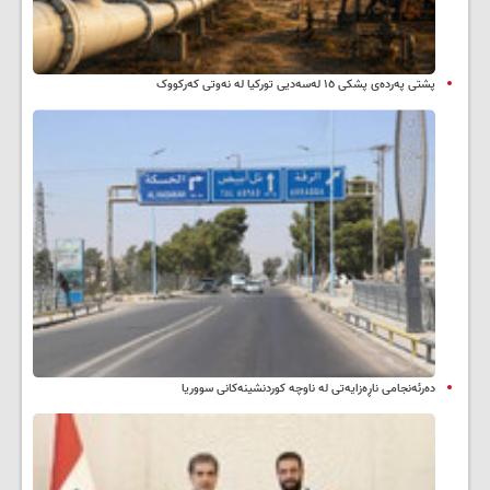
پشتی پەردەی پشکی ١٥ لەسەدیی تورکیا لە نەوتی کەرکووک
دەرئەنجامی ناڕەزایەتی لە ناوچە کوردنشینەکانی سووریا