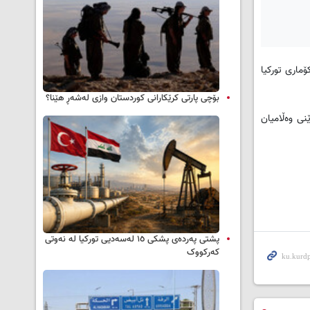
كۆماری توركیا
بۆچی پارتی کرێکارانی کوردستان وازی لەشەڕ هێنا؟
ێنی وه‌ڵامیان
پشتی پەردەی پشکی ١٥ لەسەدیی تورکیا لە نەوتی
کەرکووک