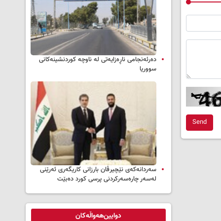
دەرئەنجامی ناڕەزایەتی لە ناوچە کوردنشینەکانی
سووریا
Send
سه‌ردانه‌کەی نێچیرڤان بارزانی كاریگه‌ری ئه‌رێنی
له‌سه‌ر چاره‌سه‌ركردنی پرسی كورد ده‌بێت
دوایین‌هەواڵەکان