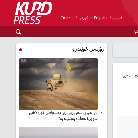
فارسی
English
کوردی
Türkçe
یا
زۆرترین خوێندراو
ئایا هێزی سەربازیی ژێر دەسەڵاتی کوردەکانی
سووریا هەڵدەوەشێتەوە؟