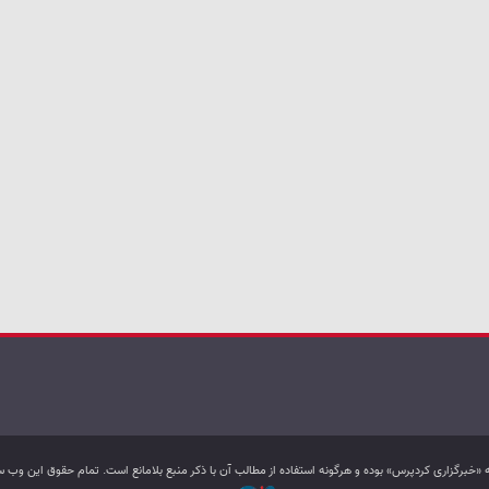
به «خبرگزاری کردپرس» بوده و هرگونه استفاده از مطالب آن با ذکر منبع بلامانع است. تمام حقوق این و