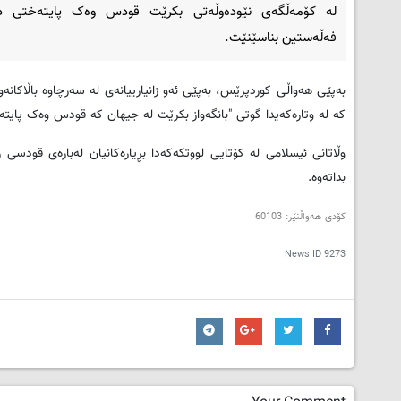
له‌ كۆمه‌ڵگه‌ی نێوده‌وڵه‌تی بكرێت قودس وه‌ک پایته‌ختی دا
فه‌ڵه‌ستین بناسێنێت.
به‌پێی هه‌واڵی کوردپرێس، به‌پێی ئه‌و زانیارییانه‌ی له‌ سه‌رچاوه‌ باڵاكان
كه‌ له‌ وتاره‌كه‌یدا گوتی "بانگه‌واز بكرێت له جیهان كه‌ قودس وه‌ک پایته‌خت
وڵاتانی ئیسلامی له‌ كۆتایی لووتكه‌كه‌دا بڕیاره‌كانیان له‌باره‌ی قودسی ڕۆژهه
بداته‌وه‌.
کۆدی هه‌واڵنێر: 60103
News ID
9273