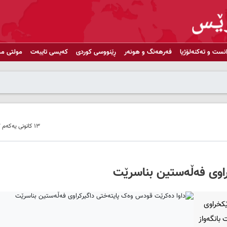
انست و تەکنەلۆژیا
فەرهەنگ و هونەر
ڕێنووسی کوردی
کەیسی تایبەت
مولتی مد
١٣ کانونی یەکەم ٢٠١٧ - ١٣:٥٦
اوی فه‌ڵه‌ستین بناسرێت
ێكخراوی
 بانگه‌واز