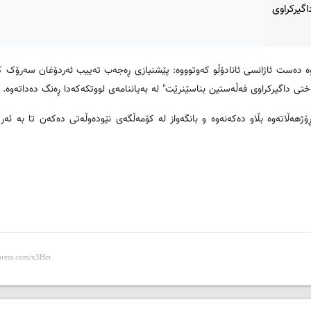
گیركراوی
ه‌وه‌ ده‌ست ئاژانسی ئانادۆڵو كه‌وتوووه‌: پێشنیازی ڕه‌جه‌ب ته‌ییب ئه‌ردۆغان سه‌رۆک 
ی داگیركراوی فه‌ڵه‌ستین بناسێنرێت" له‌ به‌یاننامه‌ی لووتكه‌كه‌دا ڕه‌نگ ده‌داته‌وه‌.
‌ڵاته‌وه‌ بڵاو ده‌كه‌نه‌وه‌ و بانگه‌واز له‌ كۆمه‌ڵگه‌ی نێوده‌وڵه‌تی ده‌كه‌ن تا به‌ ئه‌ر