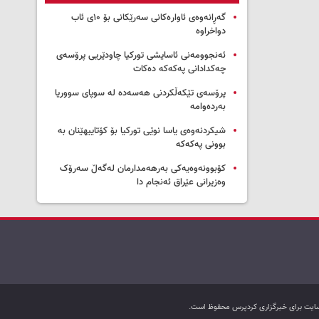
گەڕانەوەی ئاوارەکانی سەرێکانی بۆ ۱۰ی ئاب
دواخراوە
ئەنجوومەنی ئاسایشی تورکیا چاودێریی پرۆسەی
چەکدادانی پەکەکە دەکات
پرۆسەی تێکەڵکردنی هەسەدە لە سوپای سووریا
بەردەوامە
شیکردنەوەی یاسا نوێی تورکیا بۆ کۆتاییهێنان بە
بوونی پەکەکە
کۆبوونەوەیەکی بەرهەمدارمان لەگەڵ سەرۆک
وەزیرانی عێراق ئەنجام دا
ب سایت برای خبرگزاری کردپرس محفوظ است.