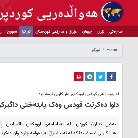
سەرەکی
ئێران
جیهان
عێراق و هەرێمی کوردستان
تورکیا
سووریا
ز
Home
تورکیا
له‌ به‌یاننامه‌ی کۆتاییی لووتکه‌ی هاریکاریی ئیسلامیدا:
داوا ده‌کرێت قودس وه‌ک پایته‌ختی داگیركر
به‌شی ئێران/ کوردی- له‌ به‌یاننامه‌ی لووتكه‌ی نائاساییی ڕ
هاریكاریی ئیسلامیدا كه‌ له‌ ئه‌ستانبۆڵ به‌رده‌وامه‌ چاوه‌ڕوان ده‌كرێت