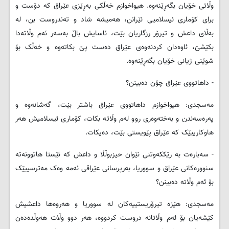
وڵاتی خۆیان بگەڕێنەوە. هیواخوازم خەڵکی بەڕێزی عێراق کە دۆست و
برای کۆماری ئیسلامیی ئێرانن، هەمیشە شاد و تەندروست بن، لە
بەڵای داعش و تیرۆر رزگاریان بێت، ئاسایش باڵ بەسەر ئەم وڵاتەدا
بکێشێ، ئاوەدان کردنەوەی عێراق دەست پێ بکاتەوە و خەڵک بۆ
شوێنی ژیانی خۆیان بگەڕێنەوە.
- داهاتووی عێراق چۆن دەبینن؟
مەسجدی: هیواخوازم داهاتووی عێراق باشتر بێت، گەشانەوە و
پەرەسەندن و بەختەوەری روو لەم وڵاتە بکات، کۆماری ئیسلامیش هەر
هاوکارییێک کە عێراق پێویستی بێت، دەیکات.
- سەبارەت بە رێککەوتنی نێوان حیزبوڵڵا و داعش کە ئێستا هاتوونەتە
سنوورەکانی عێراق و سووریا، بەرپرسانی عێراقی ئەمە وەک مەترسییێک
بۆ ئەم وڵاتە دەبینن؟
مەسجدی: هێزە تیرۆریستییەکان لە سووریا و هەروەها داعشیش
کێشەیان بۆ ئەم وڵاتانە دروست کردووە، هەر دوو وڵات هەوڵدەدەن