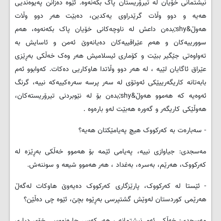
نیشتمانی خۆیان لە تیرۆریستان پاک بکەنەوە. ئێوە دەزانن پەیوەندیی
هەیە و دوو وڵات گرێدراوی یەکدین، دەبێت هەر دوو وڵات
هەوڵ&shy;بدەن داعش لە ناوچەکانی خۆیان پاک بکەنەوە، هەم
سوورییەکان و هەم عێراقییەکان دەیانەوێ ئەمن و ئاسایش بە
تەواوەتی جێگیر ببێت و کۆماری ئیسلامیش هەر وەک خەڵکی بەڕێزی
عێراق ئاگایان لێیە ، لە هەر دوو وڵاتدا هاوکاریی دەکات. کەوابوو ئەم
بابەتانە کاریگەرییێکی ئەوتۆی لە سەر پرسە سەرەکییەکە نییە، گرنگ
ئەوەیە کە هەموو هەوڵ&shy;بدەن بۆ لە نێوبردنی تیرۆریستەکان،
هەوڵێکی کاریگەر و گەورە هەبێت لەو بارەوە .
- سەبارەت بە کەرکووک هیچ پەیامێکتان هەیە؟
مەسجدی: جیاوازی نییە، پەیامی ئێمە بۆ هەموو خەڵکی بەڕێزە لە
کەرکووک، هەرێم، بەسرە، بەغداد ، هەر هەموو شیعە و سوننەش.
- ئێستا لە کەرکووک، پارێزگاری کەرکووک دەیەوێ هاوکات لەگەڵ
هەرێمی کوردستان لەوێش گشتپرسی بەڕێوە بچێ، ئێوە چی دەڵێن؟
مەسجدی: خەڵکی ئەم نیشتمانە ، هەر کەس چارەنووسی خۆی دیاری