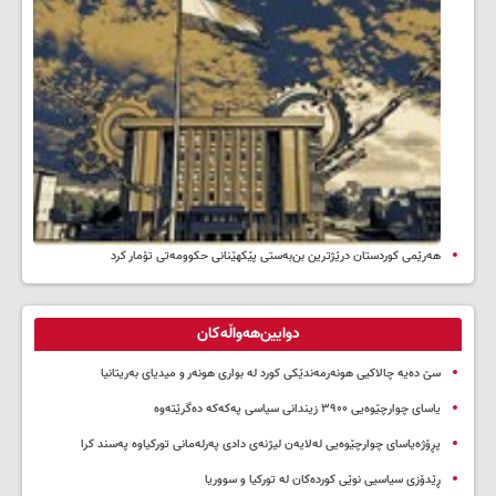
هەرێمی کوردستان درێژترین بن‌بەستی پێکهێنانی حکوومەتی تۆمار کرد
دوایین‌هەواڵەکان
سێ دەیە چالاکیی هونەرمەندێکی کورد لە بواری هونەر و میدیای بەریتانیا
یاسای چوارچێوەیی ۳۹۰۰ زیندانی سیاسی پەکەکە دەگرێتەوە
پڕۆژەیاسای چوارچێوەیی لەلایەن لیژنەی دادی پەرلەمانی تورکیاوە پەسند کرا
ڕێدۆزی سیاسیی نوێی کوردەکان لە تورکیا و سووریا