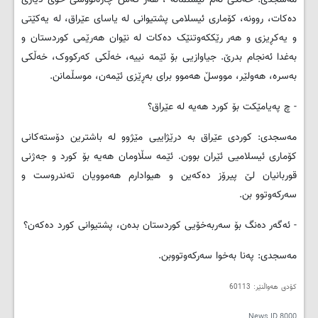
دەکات، روونە، کۆماری ئیسلامی پشتیوانی لە یاسای عێراق، لە یەکێتی
و یەکڕیزی و هەر رێککەوتنێک دەکات لە نێوان هەرێمی کوردستان و
بەغدا ئەنجام بدرێ. جیاوازیی بۆ ئێمە نییە، خەڵکی کەرکووک، خەڵکی
بەسرە، هەولێر، مووسڵ هەموو برای بەڕێزی ئێمەن، موسڵمانن.
- چ پەیامێکت بۆ کورد هەیە لە عێراق؟
مەسجدی: کوردی عێراق بە درێژاییی مێژوو لە باشترین دۆستەکانی
کۆماری ئیسلامیی ئێران بوون. ئێمە سڵاومان هەیە بۆ کورد و جەژنی
قوربانیان لێ پیرۆز دەکەین و هیوادارم هەموویان تەندروست و
سەرکەوتوو بن.
- ئەگەر دەنگ بۆ سەربەخۆیی کوردستان بدەن، پشتیوانی کورد دەکەن؟
مەسجدی: پەنا بەخوا سەرکەوتووبن.
کۆدی هه‌واڵنێر: 60113
News ID
8000