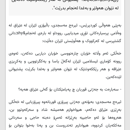
لە نێوان هەولێر و بەغدا ئەنجام بدرێت".
بەپێی هەواڵی کوردپرێس، ئیرەج مەسجدی، باڵیۆزی ئێران لە عێراق لە
وەڵامی پرسیارەکانی تۆڕی میدیاییی رووداو لە بارەی ئەنجام&shy;دانی
گشتپرسی لە کەرکووک و هەڵوێستی ئێران دەڵێت:
خەڵکی ئەم وڵاتە خۆیان چارەنووسی خۆیان دیاریی دەکەن، ئەوەی
روونە کۆماری ئیسلامیی ئێران لەگەڵ یاسا و یەکگرتوویی و یەکڕیزی
عێراقە و هەر رێککەوتنێک لە نێوان هەولێر و بەغدا بکرێت پشتیوانی
لێدەکەین.
- سەبارەت بە جەژنی قوربان چ پەیامێکتان بۆ گەلی عێراق هەیە؟
ئیرەج مەسجدی: بەبۆنەی جەژنی پیرۆزی قوربانەوە پیرۆزبایی لە خەڵکی
بەڕێزی عێراق دەکەم، هیواخوازم هەمیشە شاد و سەرکەوتوو بن،
هەروەها بۆ ئەو حاجییە بەڕێزانە ئەمڕۆ دەبنە حاجی و سەردانی
مەککەیان کردووە، هیوادارم تەندروست بن و پەنا بەخوا بتوانن بۆ