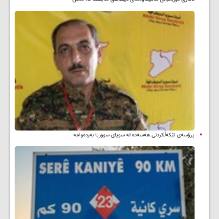
پرۆسەی تێکەڵکردنی هەسەدە لە سوپای سووریا بەردەوامە