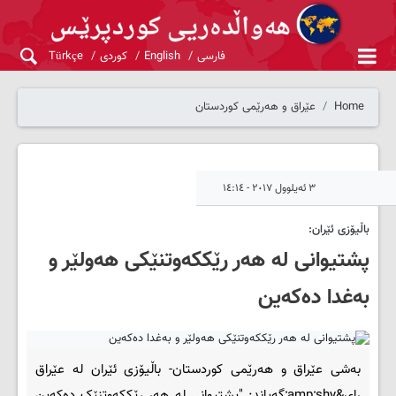
فارسی
English
کوردی
Türkçe
Home
عێراق و هەرێمی کوردستان
٣ ئەیلوول ٢٠١٧ - ١٤:١٤
باڵیۆزی ئێران:
پشتیوانی لە هەر رێککەوتنێکی هەولێر و
بەغدا دەکەین
بەشی عێراق و هەرێمی کوردستان- باڵیۆزی ئێران لە عێراق
رای&amp;shy;گەیاند: "پشتیوانی لە هەر رێککەوتنێک دەکەین