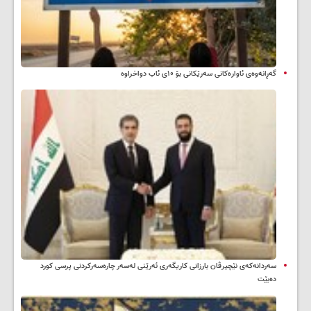
گەڕانەوەی ئاوارەکانی سەرێکانی بۆ ۱۰ی ئاب دواخراوە
سه‌ردانه‌کەی نێچیرڤان بارزانی كاریگه‌ری ئه‌رێنی له‌سه‌ر چاره‌سه‌ركردنی پرسی كورد
ده‌بێت