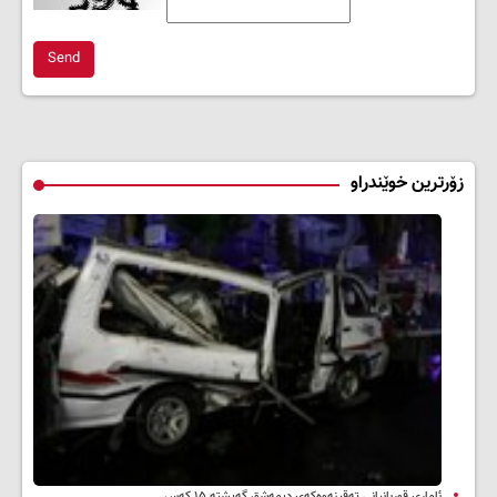
Send
زۆرترین خوێندراو
ئاماری قوربانیانی تەقینەوەکەی دیمەشق گەیشتە ۱۵ کەس