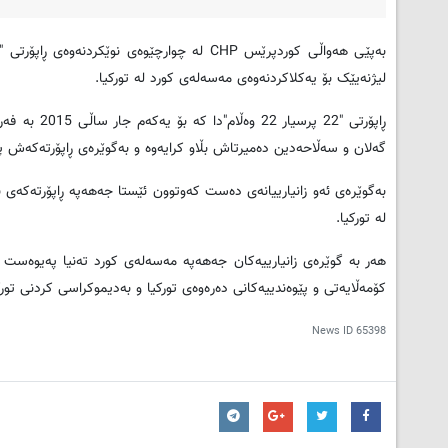
لیژنەیێک بۆ یەکلاکردنەوەی مەسەلەی کورد لە تورکیا.
ڕاپۆرتی "22
گەلان و سەڵاحەدین دەمیرتاش بڵاو کرایەوە و بەگوێرەی ڕاپۆرتەکەش پ
بەگوێرەی ئەو زانیارییانەی دەست کەوتوون ئێستا جەهەپە ڕاپۆرتەکەی ن
لە تورکیا.
هەر بە گوێرەی زانیارییەکان جەهەپە مەسەلەی کورد تەنیا پەیوەست 
کۆمەڵایەتی و پێوەندییەکانی دەرەوەی تورکیا و بەدیموکراسی کردنی تو
News ID
65398