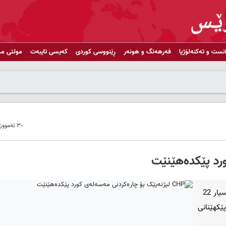
انست و تەکنەلۆژیا
فەرهەنگ و هونەر
ڕێنووسی کوردی
کەیسی تایبەت
مولتی مد
٣٠ تەمووز ٢٠١٩ - ١٨:٥٠
بەشی تورکیا- CHP لە چوارچێوەی نوێکردنەوەی ڕاپۆرتی "22 پرسیار 22
رقاڵە بە پێکهێنانی