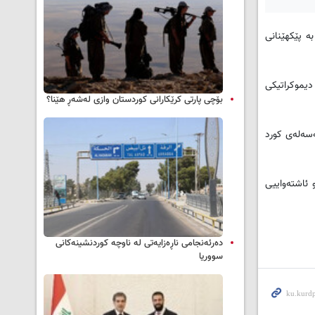
ر ساڵی 2015 ئامادەی کردبوو سەرقاڵە بە پێکهێنانی
 پارتی دیموکراتیکی
بۆچی پارتی کرێکارانی کوردستان وازی لەشەڕ هێنا؟
ەسەلەی کورد
 ئاشتەواییی
دەرئەنجامی ناڕەزایەتی لە ناوچە کوردنشینەکانی
سووریا