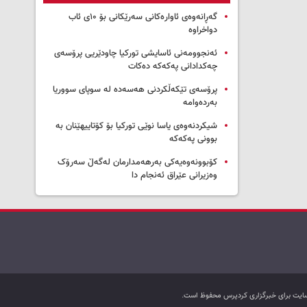
گەڕانەوەی ئاوارەکانی سەرێکانی بۆ ۱۰ی ئاب
دواخراوە
ئەنجوومەنی ئاسایشی تورکیا چاودێریی پرۆسەی
چەکدادانی پەکەکە دەکات
پرۆسەی تێکەڵکردنی هەسەدە لە سوپای سووریا
بەردەوامە
شیکردنەوەی یاسا نوێی تورکیا بۆ کۆتاییهێنان بە
بوونی پەکەکە
کۆبوونەوەیەکی بەرهەمدارمان لەگەڵ سەرۆک
وەزیرانی عێراق ئەنجام دا
ب سایت برای خبرگزاری کردپرس محفوظ است.