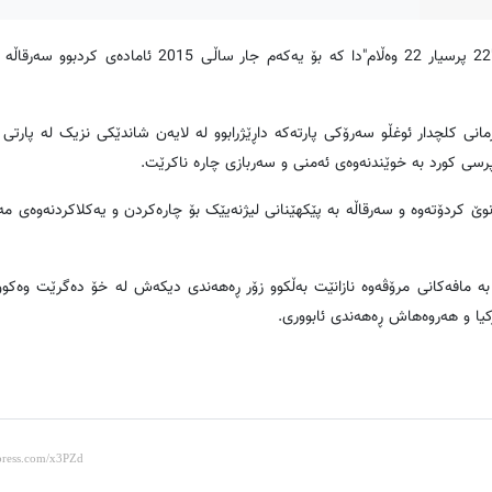
بەپێی هەواڵی کوردپرێس CHP لە چوارچێوەی نوێکردنەوەی ڕاپۆرتی "22 پرسیار 22 وەڵام"دا کە بۆ یەکەم جا
 پرسیار 22 وەڵام"دا کە بۆ یەکەم جار ساڵی 2015 بە فەرمانی کلچدار ئوغڵو سەرۆکی پارتەکە داڕێژرابوو لە لایەن شاندێکی نزیک لە
رسی کورد بە خوێندنەوەی ئەمنی و سەربازی چارە ناکرێت.
وێ کردۆتەوە و سەرقاڵە بە پێکهێنانی لیژنەیێک بۆ چارەکردن و یەکلاکردنەوەی م
بە مافەکانی مرۆڤەوە نازانێت بەڵکوو زۆر ڕەهەندی دیکەش لە خۆ دەگرێت وەکوو
رکیا و هەروەهاش ڕەهەندی ئابووری.