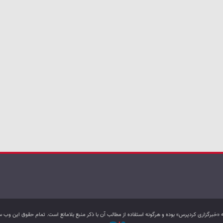
به «خبرگزاری کردپرس» بوده و هرگونه استفاده از مطالب آن با ذکر منبع بلامانع است. تمام حقوق این و