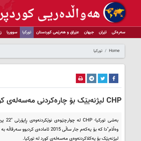
سەرەکی
ئێران
جیهان
عێراق و هەرێمی کوردستان
تورکیا
سووریا
ز
Home
تورکیا
CHP لیژنەیێک بۆ چارەکردنی مەسەلەی کورد پێکدەهێنێت
وەڵام"دا کە بۆ یەکەم جار ساڵی 2015 ئامادەی کردبوو سە
لیژنەیێک بۆ یەکلاکردنەوەی مەسەلەی کورد لە تورکیا.