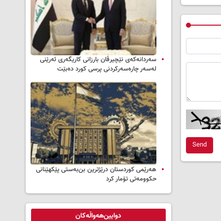
سه‌ردانه‌کەی نێچیرڤان بارزانی كاریگه‌ری ئه‌رێنی
له‌سه‌ر چاره‌سه‌ركردنی پرسی كورد ده‌بێت
Send
هەرێمی کوردستان درێژترین بن‌بەستی پێکهێنانی
حکوومەتی تۆمار کرد
دوایین‌هەواڵەکان