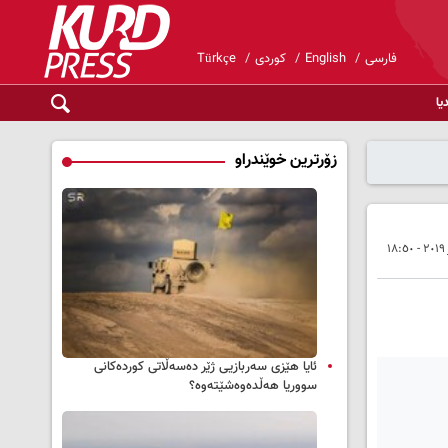
فارسی
English
کوردی
Türkçe
یا
زۆرترین خوێندراو
ئایا هێزی سەربازیی ژێر دەسەڵاتی کوردەکانی
سووریا هەڵدەوەشێتەوە؟