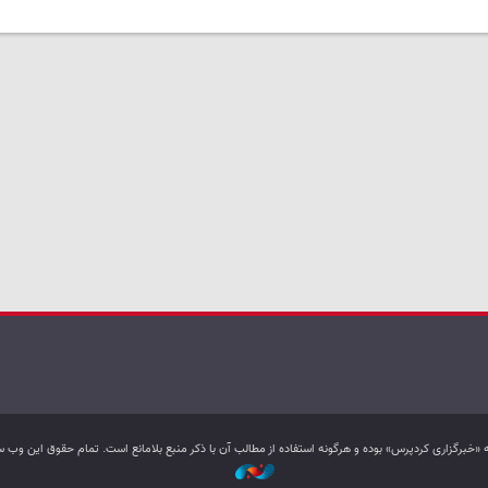
به «خبرگزاری کردپرس» بوده و هرگونه استفاده از مطالب آن با ذکر منبع بلامانع است. تمام حقوق این و