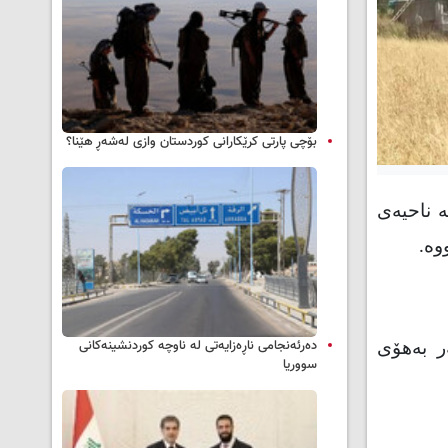
بۆچی پارتی کرێکارانی کوردستان وازی لەشەڕ هێنا؟
 ناحیه‌ی
ه‌.
دەرئەنجامی ناڕەزایەتی لە ناوچە کوردنشینەکانی
ر بەهۆی
سووریا