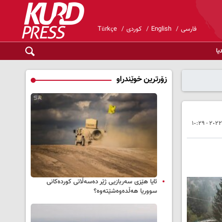
فارسی
English
کوردی
Türkçe
یا
زۆرترین خوێندراو
ئایا هێزی سەربازیی ژێر دەسەڵاتی کوردەکانی
سووریا هەڵدەوەشێتەوە؟