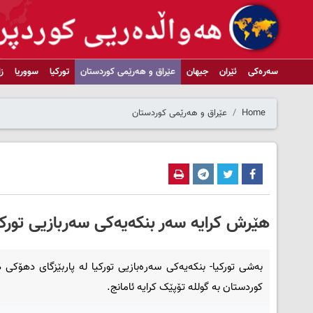
سەرەکی
ئێران
جیهان
عێراق و هەرێمی کوردستان
تورکیا
سووریا
ز
Home
عێراق و هەرێمی کوردستان
هێرش کرایە سەر بنکەیەکی سەربازیی تورک
بەشی تورکیا- بنکەیەکی سەرەبازیی تورکیا لە پاربێزگای دهۆکی
کوردستان بە گوللە تۆپێک کرایە ئامانج.