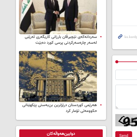
سه‌ردانه‌کەی نێچیرڤان بارزانی كاریگه‌ری ئه‌رێنی
له‌سه‌ر چاره‌سه‌ركردنی پرسی كورد ده‌بێت
هەرێمی کوردستان درێژترین بن‌بەستی پێکهێنانی
حکوومەتی تۆمار کرد
دوایین‌هەواڵەکان
Send