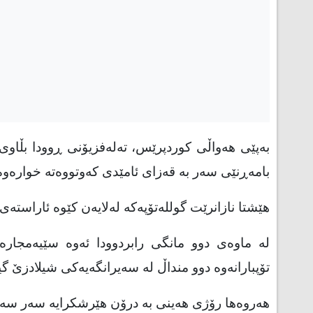
بەپێی هەواڵی کوردپرێس، تەلەفزیۆنی ڕوودا بڵاوی ک
بامەڕنێی سه‌ر به‌ قه‌زاى ئامێدى که‌وتووەتە‌ خوارەوه
هێشتا نازانرێت گوللەتۆپەکە لەلایەن کێوە ئاراستەی
لە ماوەی دوو مانگی رابردوودا ئەوە سێیەمجارە
تۆپبارانەوە دوو منداڵ لە سەیرانگەیەکی شیلادزێ گی
هەروەها رۆژی هەینی بە درۆن هێرشکرایە سەر سەرب