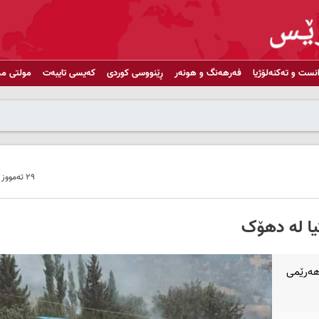
انست و تەکنەلۆژیا
فەرهەنگ و هونەر
ڕێنووسی کوردی
کەیسی تایبەت
مولتی مد
٢٩ تەمووز ٢٠٢٢ - ١٠:٢٩
یا لە دهۆک
 هەرێمی