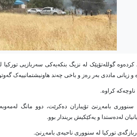
ردەوە گوللەتۆپێک له‌ نزیگ بنکەیەکی سەربازیی تورکیا لە
‌ و زیانى ماددى به‌ر رەز و باخی چه‌ند هاونیشتمانییەک گه‌وتوو
 ناوچەکە کراوە
.
 سنووری بامەڕنێ تۆپباران دەکرێت، دوو مانگ لەمەوبە
انیان لەدەستدا و یەکێکیش بریندار بوو
.
ازگەی تورکیا لە سنووری ناحیەی بامەڕنێ
.