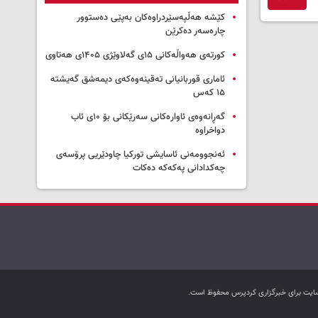
کێشە هەڵپەسێردراوەکان بەپێی دەستوور
چارەسەر دەکرێن
کورتەی هەواڵەکانی ۱۵ی گەلاوێژی ۱۴۰۵ی هەتاوی
ئاماری قوربانیانی تەقینەوەکەی دیمەشق گەیشتە
۱۵ کەس
گەڕانەوەی ئاوارەکانی سەرێکانی بۆ ۱۰ی ئاب
دواخراوە
ئەنجوومەنی ئاسایشی تورکیا چاودێریی پرۆسەی
چەکدادانی پەکەکە دەکات
ب سایت برای خبرگزاری کردپرس محفوظ است.