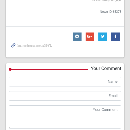
News ID
65375
Your Comment