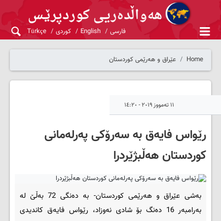
فارسی
English
کوردی
Türkçe
Home
عێراق و هەرێمی کوردستان
١١ تەمووز ٢٠١٩ - ١٤:٢٠
رێواس فایه‌ق به‌ سه‌رۆكی په‌رله‌مانی
كوردستان هه‌ڵبژێردرا
بەشی عێراق و هەرێمی کوردستان- به‌ ده‌نگی 72 به‌ڵێ له‌
به‌رامبه‌ر 16 ده‌نگ بۆ شادی نه‌وزاد، رێواس فایه‌ق كاندیدی