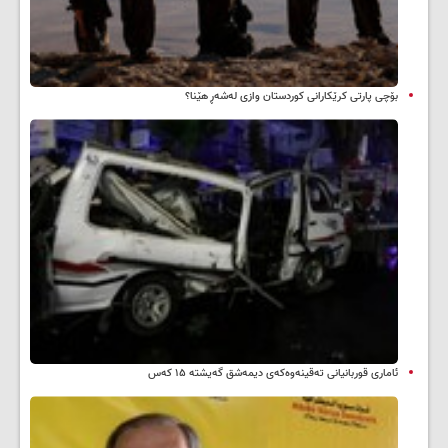
بۆچی پارتی کرێکارانی کوردستان وازی لەشەڕ هێنا؟
ئاماری قوربانیانی تەقینەوەکەی دیمەشق گەیشتە ۱۵ کەس