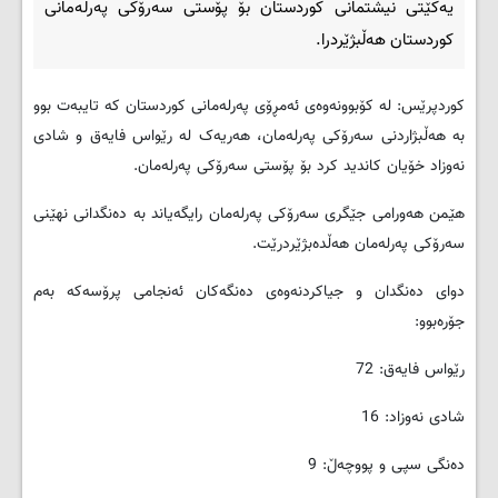
یه‌كێتی نیشتمانی كوردستان بۆ پۆستی سه‌رۆكی په‌رله‌مانی
كوردستان هه‌ڵبژێردرا.
کوردپرێس: له‌ كۆبوونه‌وه‌ی ئه‌مڕۆی په‌رله‌مانی كوردستان كه‌ تایبه‌ت بوو
به‌ هه‌ڵبژاردنی سه‌رۆكی په‌رله‌مان، هه‌ریه‌ک له‌ رێواس فایه‌ق و شادی
نه‌وزاد خۆیان كاندید كرد‌ بۆ پۆستی سه‌رۆكی په‌رله‌مان.
هێمن هه‌ورامی جێگری سه‌رۆكی په‌رله‌مان رایگه‌یاند به‌ ده‌نگدانی نهێنی
سه‌رۆكی په‌رله‌مان هه‌ڵده‌بژێردرێت.
دوای ده‌نگدان و جیاكردنه‌وه‌ی ده‌نگه‌كان ئه‌نجامی پرۆسه‌كه‌ به‌م
جۆره‌بوو:
رێواس فایه‌ق: 72
شادی نه‌وزاد: 16
ده‌نگی سپی و پووچه‌ڵ: 9