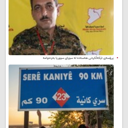
پرۆسەی تێکەڵکردنی هەسەدە لە سوپای سووریا بەردەوامە