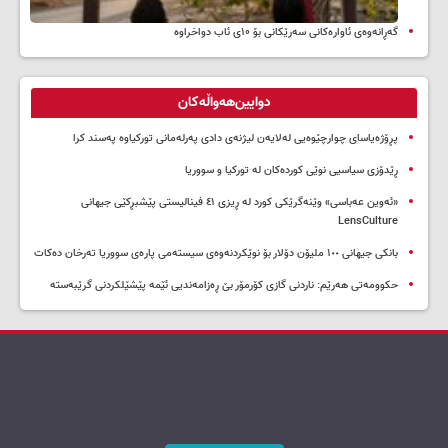
گەڕانەوەی ئاوارەکانی سەرێکانی بۆ ۱۰ی ئاب دواخراوە
دوایین‌هەواڵەکان
پڕۆژەیاسای چوارچێوەیی لەلایەن لیژنەی دادی پەرلەمانی تورکیاوە پەسند کرا
ڕێدۆزی سیاسیی نوێی کوردەکان لە تورکیا و سووریا
«ئەوین عەباسی» وێنەگرێکی کورد لە ڕیزی ٤١ فینالیستی پێشبڕکێی جیهانی
LensCulture
بانکی جیهانی ١٠٠ ملیۆن دۆلار بۆ نوێکردنەوەی سیستەمی پارەی سووریا تەرخان دەکات
حکوومەتی هەرێم: ناردنی گازی کۆرمۆر بێ ڕەزامەندیی ئێمە پێشێلکردنی گرێبەستە