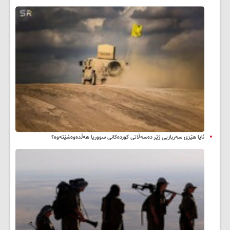
ئایا هێزی سەربازیی ژێر دەسەڵاتی کوردەکانی سووریا هەڵدەوەشێتەوە؟