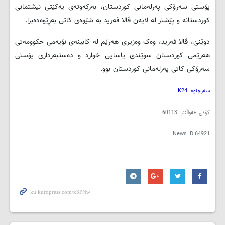
پۆستی سه‌رۆكی په‌رله‌مانی كوردستان، به‌ركه‌وته‌ی یه‌كێتی نیشتمانی
كوردستانه‌ و پێشتر له‌ لایه‌ن ڤالا فه‌رید به‌ شێوه‌ی كاتی به‌ڕێوه‌ده‌برا.
دوێنێ، ڤالا فه‌رید، وه‌ک وه‌زیری هه‌رێم له‌ كابینه‌ی نۆیه‌می حكوومه‌تی
هه‌رێمی كوردستان سوێندی یاسایی خوارد و ده‌ستبه‌رداری پۆستی
سه‌رۆكی كاتی په‌رله‌مانی كوردستان بوو.
سەرچاوە: K24
کۆدی هەواڵنێر: 60113
News ID
64921