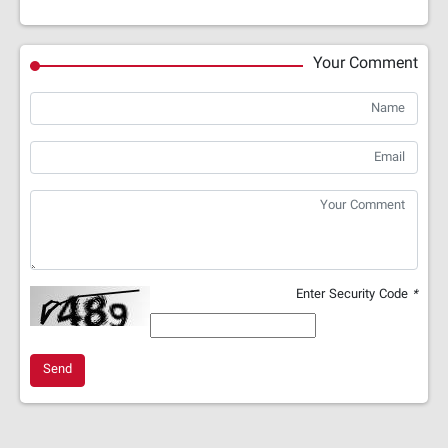
Your Comment
Enter Security Code
*
Send