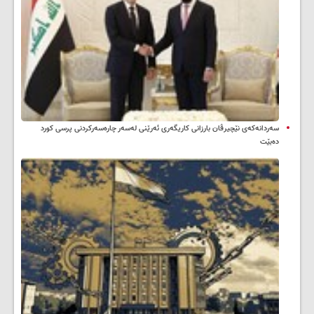
سه‌ردانه‌کەی نێچیرڤان بارزانی كاریگه‌ری ئه‌رێنی له‌سه‌ر چاره‌سه‌ركردنی پرسی كورد
ده‌بێت