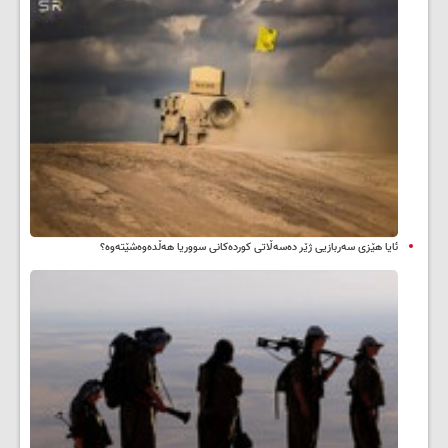
ئایا هێزی سەربازیی ژێر دەسەڵاتی کوردەکانی سووریا هەڵدەوەشێتەوە؟