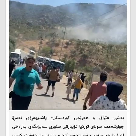
بەشی عێراق و هەرێمی کوردستان- پاشنیوه‌ڕۆی ئه‌مڕۆ
چوارشه‌ممه‌ سوپای توركیا تۆپبارانی سنوری سەیرانگەی پەرەخی
لە ئیدارەی سەربەخۆی زاخۆی كرد و به‌هۆیه‌وه‌ هەشت کەس