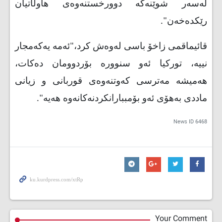
لەسەر شوێنەکە دوورخستنەوەی هاوڵاتیان
رێکدەخەن".
قائیماقمی زاخۆ باسی لەوەش کرد،"ئەمە یەکەمجار
نییە، تورکیا ئەو سنوورە بۆردوومان دەکات،
هەمیشە مەترسی کەوتنەوەی قوربانی و زیانی
ماددی بەهۆی ئەو بۆمببارانکردنەکانەوە هەیە".
News ID
6468
Your Comment