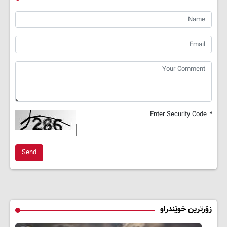
Enter Security Code
*
Send
زۆرترین خوێندراو