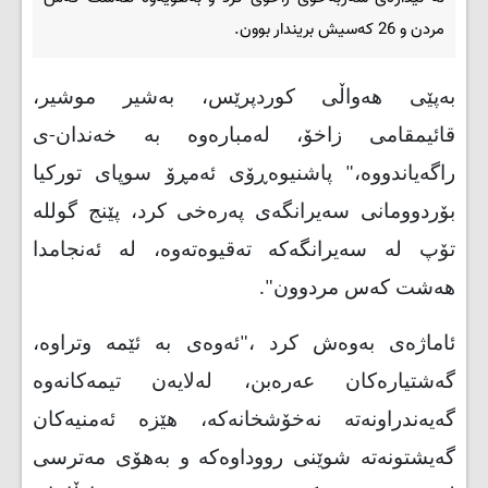
مردن و 26 کەسیش بریندار بوون.
بەپێی هەواڵی کوردپرێس، بەشیر موشیر،
قائیمقامی زاخۆ، لەمبارەوە بە خەندان-ی
راگەیاندووە،" پاشنیوەڕۆی ئەمڕۆ سوپای تورکیا
بۆردوومانی سەیرانگەی پەرەخی کرد، پێنج گوللە
تۆپ لە سەیرانگەکە تەقیوەتەوە، لە ئەنجامدا
هەشت کەس مردوون".
ئاماژەی بەوەش کرد ،"ئەوەی بە ئێمە وتراوە،
گەشتیارەکان عەرەبن، لەلایەن تیمەکانەوە
گەیەندراونەتە نەخۆشخانەکە، هێزە ئەمنیەکان
گەیشتونەتە شوێنی رووداوەکە و بەهۆی مەترسی