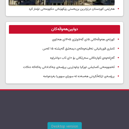
هەرێمی کوردستان درێژترین بن‌بەستی پێکهێنانی حکوومەتی تۆمار کرد
دوایین‌هەواڵەکان
کورتەی هەواڵەکانی ۱۵ی گەلاوێژی ۱۴۰۵ی هەتاوی
ئاماری قوربانیانی تەقینەوەکەی دیمەشق گەیشتە ۱۵ کەس
گەڕانەوەی ئاوارەکانی سەرێکانی بۆ ۱۰ی ئاب دواخراوە
ئەنجوومەنی ئاسایشی تورکیا چاودێریی پرۆسەی چەکدادانی پەکەکە دەکات
پرۆسەی تێکەڵکردنی هەسەدە لە سوپای سووریا بەردەوامە
Desktop version