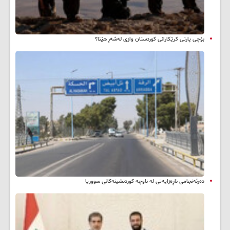
بۆچی پارتی کرێکارانی کوردستان وازی لەشەڕ هێنا؟
دەرئەنجامی ناڕەزایەتی لە ناوچە کوردنشینەکانی سووریا