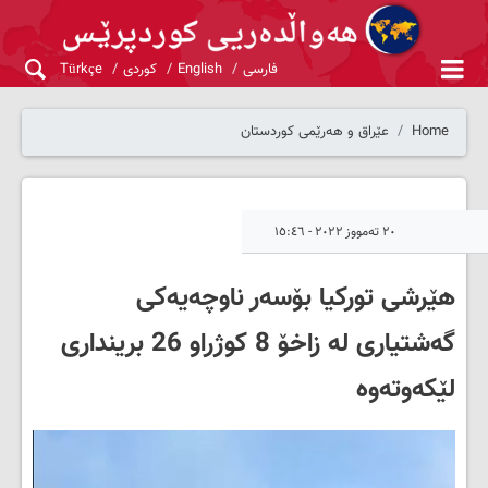
فارسی
English
کوردی
Türkçe
Home
عێراق و هەرێمی کوردستان
٢٠ تەمووز ٢٠٢٢ - ١٥:٤٦
هێرشی تورکیا بۆسەر ناوچەیەکی
گەشتیاری لە زاخۆ 8 کوژراو 26 برینداری
لێکەوتەوە