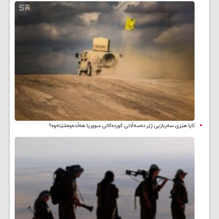
ئایا هێزی سەربازیی ژێر دەسەڵاتی کوردەکانی سووریا هەڵدەوەشێتەوە؟