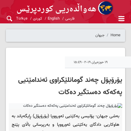
فارسی
English
کوردی
Türkçe
Home
جیهان
١٩ حوزەیران ٢٠١٩ - ١٥:٤٩
یۆرۆپۆل چەند گومانلێکراوی ئەندامێتیی
پەکەکە دەستگیر دەکات
بەشی جیهان- پۆلیسی یەکێتیی ئەورووپا (یۆرۆپۆل) ڕایگەیاند بە
هاوکاریی دادگای یەکێتیی ئەورووپا و بەرپرسانی باڵای پێنج