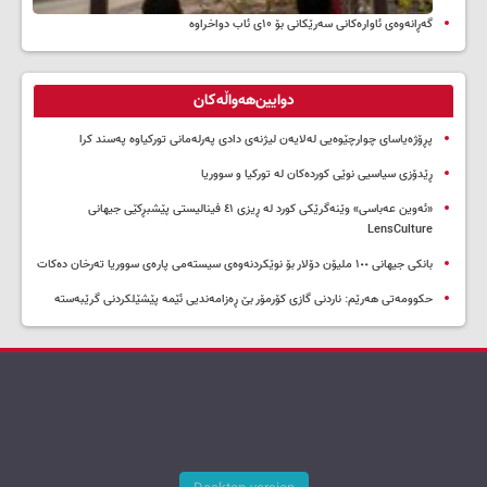
گەڕانەوەی ئاوارەکانی سەرێکانی بۆ ۱۰ی ئاب دواخراوە
دوایین‌هەواڵەکان
پڕۆژەیاسای چوارچێوەیی لەلایەن لیژنەی دادی پەرلەمانی تورکیاوە پەسند کرا
ڕێدۆزی سیاسیی نوێی کوردەکان لە تورکیا و سووریا
«ئەوین عەباسی» وێنەگرێکی کورد لە ڕیزی ٤١ فینالیستی پێشبڕکێی جیهانی
LensCulture
بانکی جیهانی ١٠٠ ملیۆن دۆلار بۆ نوێکردنەوەی سیستەمی پارەی سووریا تەرخان دەکات
حکوومەتی هەرێم: ناردنی گازی کۆرمۆر بێ ڕەزامەندیی ئێمە پێشێلکردنی گرێبەستە