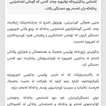
ئەندامی یەکێتییەکە توانیویە چەند کەس کە گومانی ئەندامێتیی
پەکەکە-یان لەسەر بوو دەستگیر بکات.
بەپێی هەواڵی کوردپرێس، یۆرۆپۆل ئەمڕۆ لە بەیاننامەیێکدا ڕایگەیاند
چەند کەسی گومانلێکراوی ئەندامێتیی پەکەکە لە پێنج وڵاتی ئەورووپی
دەستگیر کراون کە تۆمەتی ئەندامگیری و ڕاهێنانی هێزە کوردییەکانیان
لە ئەورووپا لەسەرە.
بەگوێرەی ڕاپۆرتەکە پۆلیسی بەلجیکا بە هەماهەنگی و هاوکرای وڵاتانی
ئەندام لە یەکێتیی ئەورووپا لە ئۆپەراسیۆنێکی پشکنیندا دوو کەسی
دەستگیر کرد.
له‌ راگه‌یه‌ندراوێكدا كه‌ له‌ لایه‌ن پۆلیسی یه‌كێتیی ئه‌ورووپاوه‌
بڵاوكراوه‌ته‌وه‌، ئاماژه‌ به‌وه‌ كراوه‌ كه‌ هاوكات له‌ نه‌مسا، به‌لجیكا،
فه‌ڕه‌نسا، ئه‌ڵمانیا و سویسرا ئۆپه‌راسیۆن بۆسه‌ر په‌كه‌كه‌ ئه‌نجام دراوه‌.
دوای ده‌ستگیركردنیان ئه‌و دوو ئه‌ندامه‌ی په‌كه‌كه‌ به‌تۆمه‌تی
كۆكردنه‌وه‌ی ئه‌ندام بۆ په‌كه‌كه‌ و ئه‌نجامدانی چالاكی له‌ كه‌مپه‌كانی