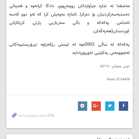
مه‌شقدا له‌ شاره‌ جیاوازه‌كان رووبه‌ڕووی دادگا كرانه‌وه‌ و فه‌رمانی
ده‌ستبه‌سه‌ركردنیان بۆ ده‌ركرا. ئاماژه‌ به‌وه‌یش كرا كه‌ ئه‌و دوو كه‌سه‌
ئه‌ندامی په‌كه‌كه‌ و باڵی سەربازیی پارتی کرێکارانی
کوردستان(هه‌په‌گه)‌ن.
په‌كه‌كه‌ له‌ ساڵی 2002ه‌وه‌ له‌ لیستی رێكخراوه‌ تیرۆریستییه‌كانی
ئەنجوومەنی یه‌كێتیی ئه‌ورووپادایه‌.
کۆدی هەواڵنێر: 60113
News ID
64438