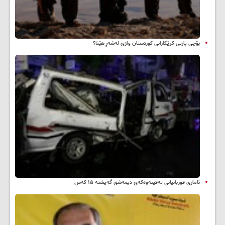
بۆچی پارتی کرێکارانی کوردستان وازی لەشەڕ هێنا؟
ئاماری قوربانیانی تەقینەوەکەی دیمەشق گەیشتە ۱۵ کەس