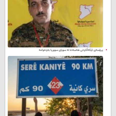
پرۆسەی تێکەڵکردنی هەسەدە لە سوپای سووریا بەردەوامە