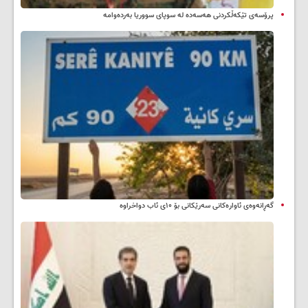
پرۆسەی تێکەڵکردنی هەسەدە لە سوپای سووریا بەردەوامە
گەڕانەوەی ئاوارەکانی سەرێکانی بۆ ۱۰ی ئاب دواخراوە