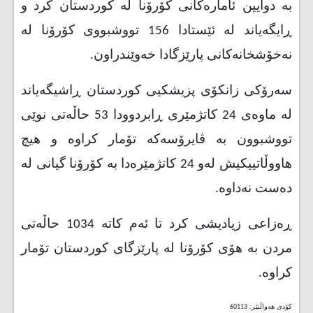
بە دوایین ئامارەکانی کۆرۆنا لە کوردستان کرد و
ڕایگەیاند لە ئێستادا 156 تووشبووی کۆرۆنا لە
نەخۆشخانەکانی پارێزگادا خەوێندراون.
سەرۆکی زانکۆی پزیشکیی کوردستان ڕاشیگەیاند
لە ماوەی 24 کاتژمێری ڕابردوودا 53 حاڵەتی نوێی
تووشبوون بە ڤایرۆسەکە تۆمار کراوە و هیچ
هاووڵاتییکیش لەو 24 کاتژمێرەدا بە کۆرۆنا گیانی لە
دەست نەداوە.
ڕەزاعی زیادیشی کرد تا ئەم کاتە 1034 حاڵەتی
مردن بە هۆی کۆرۆنا لە پارێزگای کوردستان تۆمار
کراوە.
کۆدی هەواڵنێر: 60113