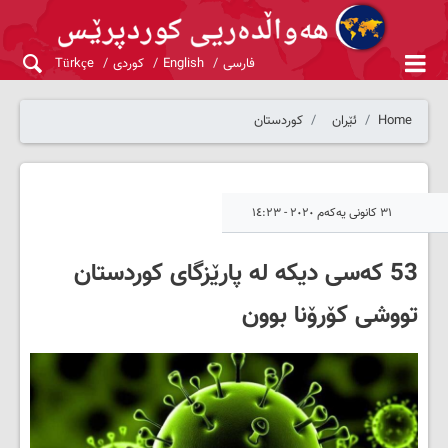
فارسی
English
کوردی
Türkçe
Home
ئێران
کوردستان
٣١ کانونی یەکەم ٢٠٢٠ - ١٤:٢٣
53 کەسی دیکە لە پارێزگای کوردستان
تووشی کۆرۆنا بوون