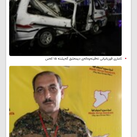
ئاماری قوربانیانی تەقینەوەکەی دیمەشق گەیشتە ۱۵ کەس