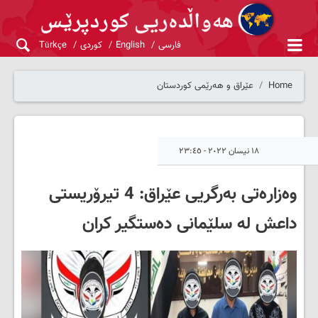
فارسی
English
کوردی
Türkçe
Home
عێراق و هەرێمی کوردستان
١٨ نیسان ٢٠٢٢ - ٢٣:٤٥
وەزارەتی بەرگریی عێراق: 4 تیرۆریستی
داعش لە سلێمانی دەستگیر کران