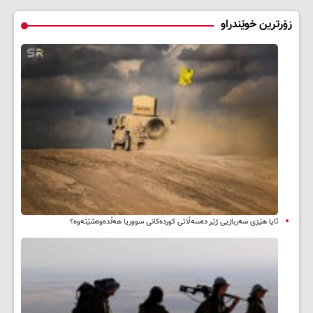
زۆرترین خوێندراو
ئایا هێزی سەربازیی ژێر دەسەڵاتی کوردەکانی سووریا هەڵدەوەشێتەوە؟