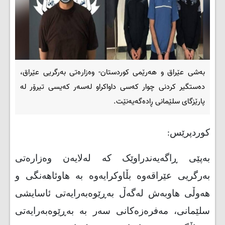
بەشی عێراق و هەرێمی کوردستان- وەزارەتی بەرگریی عێراق،
دەستگیر کردنی چوار کەسی داواکراو لەسەر کەيسى تیرۆر لە
پارێزگای سلێمانی ڕادەگەیەنێت.
کوردپرێس:
بەپێی ڕاگەیەندراوێک کە لەلایەن وەزارەتی
بەرگریی عێراقەوە بڵاوکرایەوە بە هاوئاهەنگی و
هەوڵی هاوبەش لەگەڵ بەڕێوەبەرایەتی ئاسایشی
سلێمانی، مەفرەزەکانی سەر بە بەڕێوەبەرایەتی