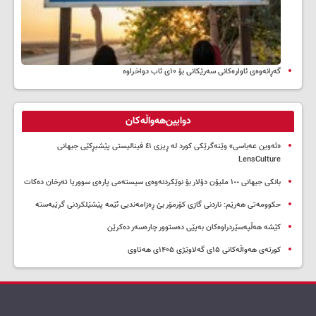
گەڕانەوەی ئاوارەکانی سەرێکانی بۆ ۱۰ی ئاب دواخراوە
دوایین‌هەواڵەکان
«ئەوین عەباسی» وێنەگرێکی کورد لە ڕیزی ٤١ فینالیستی پێشبڕکێی جیهانی
LensCulture
بانکی جیهانی ١٠٠ ملیۆن دۆلار بۆ نوێکردنەوەی سیستەمی پارەی سووریا تەرخان دەکات
حکوومەتی هەرێم: ناردنی گازی کۆرمۆر بێ ڕەزامەندیی ئێمە پێشێلکردنی گرێبەستە
کێشە هەڵپەسێردراوەکان بەپێی دەستوور چارەسەر دەکرێن
کورتەی هەواڵەکانی ۱۵ی گەلاوێژی ۱۴۰۵ی هەتاوی