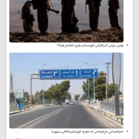
بۆچی پارتی کرێکارانی کوردستان وازی لەشەڕ هێنا؟
دەرئەنجامی ناڕەزایەتی لە ناوچە کوردنشینەکانی سووریا