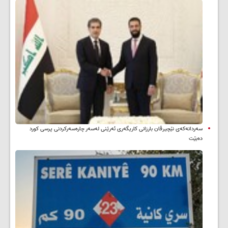
سه‌ردانه‌کەی نێچیرڤان بارزانی كاریگه‌ری ئه‌رێنی له‌سه‌ر چاره‌سه‌ركردنی پرسی كورد
ده‌بێت