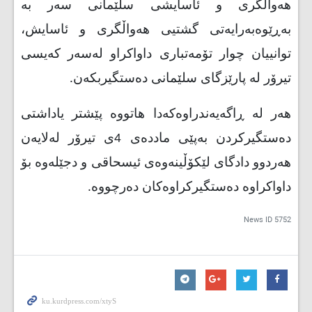
هەواڵگری و ئاسایشی سلێمانی سەر بە
بەڕێوەبەرایەتی گشتیی هەواڵگری و ئاسایش،
توانییان چوار تۆمەتباری داواکراو لەسەر کەیسی
تیرۆر لە پارێزگای سلێمانی دەستگیربکەن.
هەر لە ڕاگەیەندراوەکەدا هاتووە پێشتر یاداشتی
دەستگیرکردن بەپێی ماددەی 4ی تیرۆر لەلایەن
هەردوو دادگای لێکۆڵینەوەی ئیسحاقی و دجێلەوە بۆ
داواکراوە دەستگیرکراوەکان دەرچووە.
News ID
5752