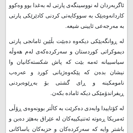
ئاگربەردان لە نووسینگەی پارتی لە بەغدا بوو وەکوو
کاردانەوەیێک بە سووکایەتی کردنی کادێرێکی پارتی
بە مەرجەعی ئایینی شیعە.
لە ڕوانگەیێکی دیکەوە دەبێت بڵێین ئامانجی پارتی
دیموکراتی کوردستان و سەرکردەکەی لەم هەوڵە
سیاسییانە ئەمە بێت کە پاش شکستەکانیان وا
نیشان بدەن کە پێکەوەژیانی کورد و عەرەب
نامومکینە و ڕای گشتی بۆ بەڕێوەبردنی
ڕیفراندۆمێکی دیکە ئامادە بکەن.
لە کۆتاییدا وابەدی دەکرێت بە کاڵتر بوونەوەی ڕۆڵی
ئەمریکا ڕەوتە ئەتنیکییەکان لە عێراق بەهێز دەبن و
باشتر وایە کە سەرکردەکان و حزبەکان یاساکانی