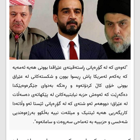
"ئەوەی کە لە گۆڕەپانی ڕاستەقینەی عێراقدا بوونی هەیە ئەمەیە
کە یەکەم ئەمریکا پاش ڕیسوا بوون و شکستەکانی لە عێراق
بوونی خۆی کاڵ کردۆتەوە و ڕەنگە بەدوای جێگرەوەیێکدا
دەگەڕێت کە ئەوەش حزبە نیابتییەکانن لە پێکهاتەی دەسەڵات
لە عێراق؛ دووهەم ئەو شتەی کە لە گۆڕەپانی ئێستا ئەو وڵاتەدا
کاریگەریی هەیە ئیتنیک و میللەت نییە بەڵکوو بەرژەوەندیی
شەخسی و حزبییە بە تەماحی سەروەت و سامانەوە".