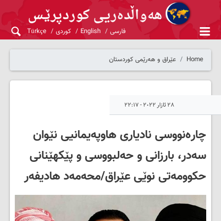
فارسی
English
کوردی
Türkçe
Home
عێراق و هەرێمی کوردستان
٢٨ ئازار ٢٠٢٢ - ٢٢:١٧
چارەنووسی نادیاری هاوپەیمانیی نێوان
سەدر، بارزانی و حەلبووسی و پێکهێنانی
حکوومەتی نوێی عێراق/محەمەد هادیفەر