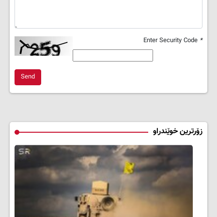
Enter Security Code
*
Send
زۆرترین خوێندراو