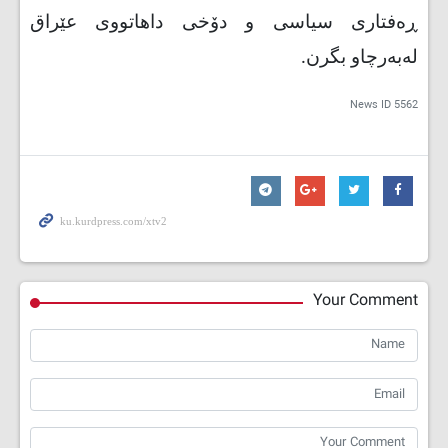
ڕەفتاری سیاسی و دۆخی داهاتووی عێراق
لەبەرچاو بگرن.
News ID
5562
Your Comment