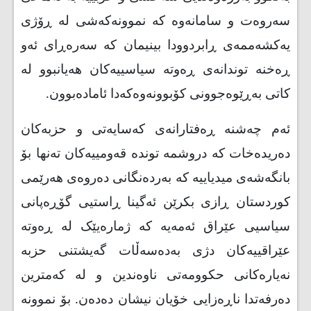
سەروەت و سامانەوە کە نموونەکەشی لە ڕۆژی
یەکشەممەی ڕابردوودا بینیمان کە سەرەڕای ئەو
ڕەخنە توندانەی ڕەوتە سیاسییەکان هەیانبوو لە
کاتی بەڕێوەجوونی کۆبوونەوەکەدا ئامادەبوون.
ئەم چەشنە ڕەفتارانەی کەسایەتی و حزبەکان
دەریدەخات کە دروشمە توندە قەومییەکان تەنها بۆ
بانگەشەی میدیاییە کە بەردەنگانی دەروەی هەرێمی
کوردستان ڕازی بکرێن ئەگینا ڕاستیی گۆڕەپانی
سیاسیی عێراق ئەمەیە کە ژمارەیێک لە ڕەوتە
عێراقییەکان دژی بەدەسەڵات گەیشتنی حزبە
نەیارەکانی حکوومەتی ناوەندین و لە کەمترین
دەرفەتدا ناڕەزایی خۆیان نیشان دەدەن. بۆ نموونە