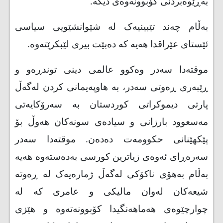
بەڕێوەبردنی کۆبوونەوەی دیکە.
بەڵام چەند تێبینیەک لە شێوانشێویی سیاسی
ئێستای عێراقدا هەیە کە دەبێت بیری لێبکرێتەوە.
موقتەدا سەدر وەکوو عالمی دینی توندڕەو و
ڕێبەری ڕەوتی سەدر، بە هاوپەیمانی کردن لەگەڵ
پارتی دیموکراتی کوردستان بە سەرۆکایەتی
مەسعوود بارزانی و سیادەی سونەکان هەوڵ بۆ
پێکهێنانی حکوومەت دەدەن. موقتەدا سەدر
سەرەڕای ئەوەی زیاترین کورسی بەدەستەوە هەیە
بەڵام بەهۆی ناکۆکی لەگەڵ ژمارەیەک لە ڕەوتە
شیعەکان لەوان مالیکی و عامری کە لە
چوارچێوەی هەماهەنگیدا کۆبوونەتەوە و هێزی