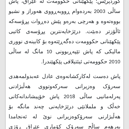
کوردپرێس؛ پێکهێنانی حکوومەت لە عێراق، پاش
ساڵی 2003 بەردەوام ڕووبەڕووی هەوراز و نشیو
بووەتەوە و هەرچی بەرەو پێش دەڕوات پڕۆسەکە
ئاڵۆزتر دەبێت. درێژخایەنترین پڕۆسەی کاتیی
پێکهێنانی حکوومەت دەگەڕێتەوە بۆ کابینەی نووری
مالیکی کە پاش تێپەڕبوونی 10 مانگ لە ساڵی
2010 حکوومەتی ئیئتیلافی پێکهێندرا.
پاش دەست لەکارکشانەوەی عادل عەبدولمەهدی
سەرۆک وەزیرانی سەرکەوتووی هەڵبژادنی
پەرلەمانیی ساڵی 2018 پاش خۆپیشاندانەکانی
خەڵک و ململانێی درێژخایەنی چەند مانگە بۆ
هەڵبژارنی سەرۆکوەزیرانی نوێ لە ئەنجامدا
بەرهەم ساڵح سەرۆک کۆماری عێراق ڕۆژی