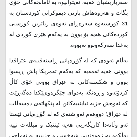
سەربازیشیان هەیە، نەیتوانیوە بە ئامانجەکانی خۆی
بگات و هەروەهاش پارتی دیموکراتی کوردستان بە
31 کورسیەوە سەرەڕای ئەوەی زیاترین کورسیی
کوردەکانی هەیە بۆ بوون بە یەکەم هێزی کوردی لە
بەغدا سەرکەوتوو نەبووە.
بەڵام ئەوەی کە لە گۆڕەپانی ڕاستەقینەی عێراقدا
بوونی هەیە ئەمەیە کە یەکەم ئەمریکا پاش ڕیسوا
بوون و شکستەکانی لە عێراق بوونی خۆی کاڵ
کردۆتەوە و ڕەنگە بەدوای جێگرەوەیێکدا دەگەڕێت
کە ئەوەش حزبە نیابتییەکانن لە پێکهاتەی دەسەڵات
لە عێراق؛ دووهەم ئەو شتەی کە لە گۆڕەپانی ئێستا
ئەو وڵاتەدا کاریگەریی هەیە ئیتنیک و میللەت نییە
بەڵکوو بەرژەوەندیی شەخسی و حزبییە بە تەماحی