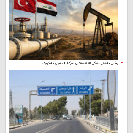
پشتی پەردەی پشکی ١٥ لەسەدیی تورکیا لە نەوتی کەرکووک