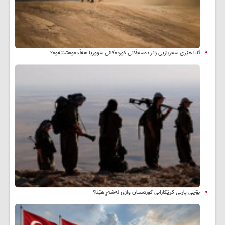
ئایا هێزی سەربازیی ژێر دەسەڵاتی کوردەکانی سووریا هەڵدەوەشێتەوە؟
بۆچی پارتی کرێکارانی کوردستان وازی لەشەڕ هێنا؟