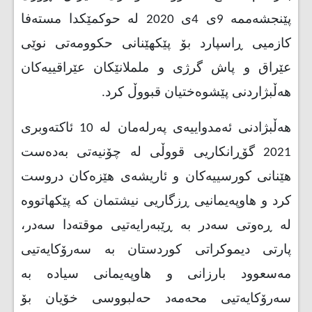
پێنجشەممە 9ی 4ی 2020 لە حوکمێکدا مستەفا
کازمیی ڕاسپارد بۆ پێکهێنانی حکوومەتی نوێی
عێراق و پاش گرژی و ململانێکان عێراقییەکان
هەڵبژاردنی پێشوەختیان قبووڵ کرد.
هەڵبژادنی ئەمدواییەی پەرلەمان لە 10 ئاکتەوبری
2021 گۆڕانکاریی قووڵی لە چۆنیەتی بەدەست
هێنانی کورسییەکان و ئاریشەی هێزەکان دروست
کرد و هاوپەیمانیی ڕزگاریی نیشتمان کە پێکهاتووە
لە ڕەوتی سەدر بە ڕێبەرایەتیی موقتەدا سەدر،
پارتی دیموکراتی کوردستان بە سەرۆکایەتیی
مەسعوود بارزانی و هاوپەیمانی سیادە بە
سەرۆکایەتیی محەمەد حەلبووسی خۆیان بۆ