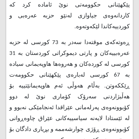
پێکهێنانی حکوومەتی نوێ ئامادە کرد کە
کاردانەوەی جیاوازی لەنێو حزبە عەرەبی و
کوردییەکاندا لێکەوتەوە.
ڕەوتەکەی موقتەدا سەدر بە 73 کورسی لە حزبە
عەرەبییەکان و پارتی دیموکراتی کوردستان بە 31
کورسی لە کوردەکان و هەروەها هاوپەیمانی سیادە
بە 67 کورسی لەبارەی پێکهێنانی حکوومەت
ڕێککەوتن. بەڵام هەوڵی ئەم هاوپەیمانێتییە بۆ
هەڵبژاردنی سەرۆک کۆماری نوێ لە دوو
کۆبوونەوەی پەرلەمانی عێراقدا ئەنجامێکی نەبوو و
لە ئێستادا لایەنە سیاسییەکانی عێراق چاوەڕوانی
کۆبوونەوەی ڕۆژی چوارشەممە و بڕیاری دادگان بۆ