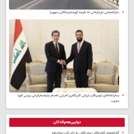
دەرئەنجامی ناڕەزایەتی لە ناوچە کوردنشینەکانی سووریا
سه‌ردانه‌کەی نێچیرڤان بارزانی كاریگه‌ری ئه‌رێنی له‌سه‌ر چاره‌سه‌ركردنی پرسی كورد
ده‌بێت
دوایین‌هەواڵەکان
گەڕانەوەی ئاوارەکانی سەرێکانی بۆ ۱۰ی ئاب دواخراوە