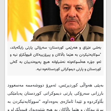
بەشی عێراق و هەرێمی کوردستان- سەرۆکی پارتی رایگەیاند،
"سوکایەتیکردن بە هێما باڵاکان و پیرۆزییەکان قبووڵکراو نیە و
ئەو جۆرە هەڵسوكەوتە نەشیاوانە هیچ پەیوەندییان بە گەلی
كوردستان و پارتی دیموكراتی كوردستانەوە نیە.
بەپێی هەواڵی کوردپرێس، ئەمڕۆ دووشەممە مەسعوود
بارزانی سەرۆکی پارتی دیموکراتی کوردستان پەیامێکی
بڵاوکردوە و تێیدا ئاماژەی بەوەداوە، "سووكایەتیكردن بە
پیرۆزییەكان و هێما باڵاكان بە هیچ شێوەیەك قبووڵكراو و