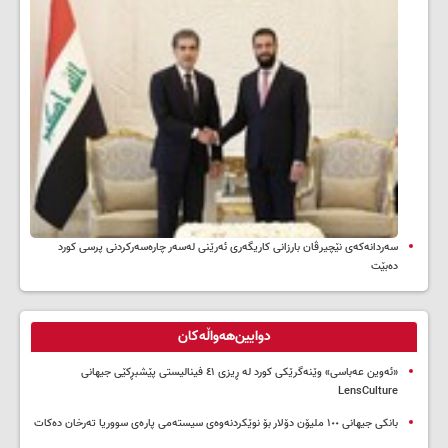
سه‌ردانه‌کەی نێچیرڤان بارزانی كاریگه‌ری ئه‌رێنی له‌سه‌ر چاره‌سه‌ركردنی پرسی كورد
ده‌بێت
دوایین‌هەواڵەکان
«ئەوین عەباسی» وێنەگرێکی کورد لە ڕیزی ٤١ فینالیستی پێشبڕکێی جیهانی
LensCulture
بانکی جیهانی ١٠٠ ملیۆن دۆلار بۆ نوێکردنەوەی سیستەمی پارەی سووریا تەرخان دەکات