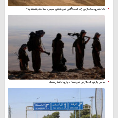
ئایا هێزی سەربازیی ژێر دەسەڵاتی کوردەکانی سووریا هەڵدەوەشێتەوە؟
بۆچی پارتی کرێکارانی کوردستان وازی لەشەڕ هێنا؟