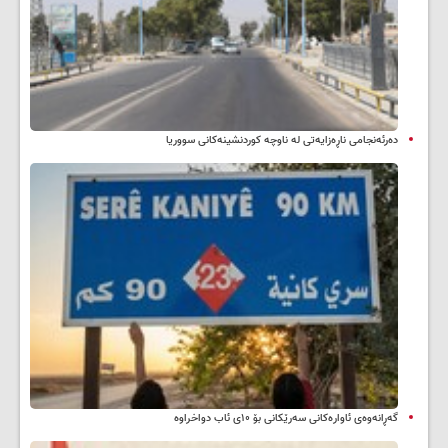
دەرئەنجامی ناڕەزایەتی لە ناوچە کوردنشینەکانی سووریا
گەڕانەوەی ئاوارەکانی سەرێکانی بۆ ۱۰ی ئاب دواخراوە