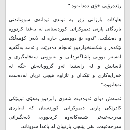
زێدەرۆیی خۆی دەداتەوە."
هاوکات بارزانی زۆر بە توندی ئیدانەی سووتاندنی
بارەگای پارتی دیموكراتی كوردستانی لە بەغدا کردووە
و دەشڵێت، "ئەوە بۆ دووەمین جارە لە لایەن كۆمەڵێک
تێكدەر و شكستخواردوو ئەنجام دەدرێت و ئەمە بەڵگەیە
لەسەر بوونی پاشاگەردانی و نەبوونی سەقامگیری و
ئاسایش و لە راستیدا ئەو گرووپانەش جگە لە
خەراپەكاری و تێكدان و ئاژاوە هیچی تریان لەدەست
نەهاتووە."
ئەمەش دوای ئەوەدیت شەوی رابردوو بەهۆی تویتێکی
کادرێکی پارتی دیموکراتی کوردستان کە لەبارەی
مەرجەعیەتی شیعەکانەوە کردبووی، لایەنگیرانی
مەرجەعیەت لقی پێنجی پارتییان لە باغدا سووتاند
.