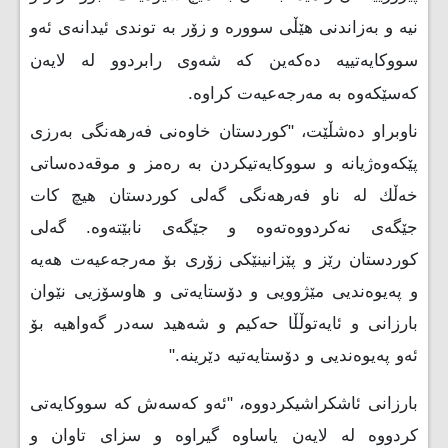
نیە و بەزاندنی هێڵی سوورە و زۆر بە توندی ئیدانەی ئەو
سووكایەتییە دەكەین كە شەوی رابردوو لە لایەن
كەسێكەوە بە مەرجەعیەت كراوە.
ناوبراو دەشڵێت، "كوردستان خاوەنی فەرهەنگی بەرزی
پێكەوەژیانە و سووكایەتیكردن بە رەمز و موقەدەساتی
خەڵك لە ناو فەرهەنگی گەلی كوردستان هیچ كات
جێگەی نەكردووەتەوە و جێگەی نابێتەوە. گەلی
كوردستان رێز و پێزانینێكی زۆری بۆ مەرجەعیەت هەیە
و پەیوەندیی مێژوویی و دۆستایەتی و هاوسۆزیی نێوان
بارزانی و ئایەتوڵڵا حەكیم و شەهید سەدر گەواهیە بۆ
ئەو پەیوەندیی و دۆستایەتیە دێرینە."
بارزانی ئاشکراشیکردووە، "ئەو كەسەش كە سووكایەتی
كردووە لە لایەن یاساوە گیراوە و سزای تاوان و