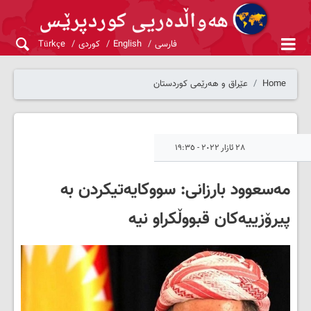
فارسی
English
کوردی
Türkçe
Home
عێراق و هەرێمی کوردستان
٢٨ ئازار ٢٠٢٢ - ١٩:٣٥
مەسعوود بارزانی: سووکایەتیکردن بە
پیرۆزییەکان قبووڵکراو نیە