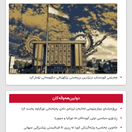
هەرێمی کوردستان درێژترین بن‌بەستی پێکهێنانی حکوومەتی تۆمار کرد
دوایین‌هەواڵەکان
پڕۆژەیاسای چوارچێوەیی لەلایەن لیژنەی دادی پەرلەمانی تورکیاوە پەسند کرا
ڕێدۆزی سیاسیی نوێی کوردەکان لە تورکیا و سووریا
«ئەوین عەباسی» وێنەگرێکی کورد لە ڕیزی ٤١ فینالیستی پێشبڕکێی جیهانی