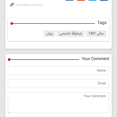
Tags
ساڵی 1401
یایەتۆڵڵا خامنەیی
یێران
Your Comment