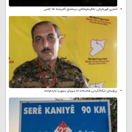
ئاماری قوربانیانی تەقینەوەکەی دیمەشق گەیشتە ۱۵ کەس
پرۆسەی تێکەڵکردنی هەسەدە لە سوپای سووریا بەردەوامە