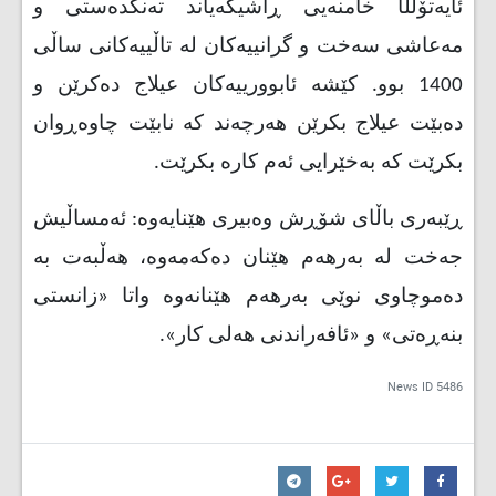
ئایەتۆڵڵا خامنەیی ڕاشیگەیاند تەنگدەستی و
مەعاشی سەخت و گرانییەکان لە تاڵییەکانی ساڵی
1400 بوو. کێشە ئابوورییەکان عیلاج دەکرێن و
دەبێت عیلاج بکرێن هەرچەند کە نابێت چاوەڕوان
بکرێت کە بەخێرایی ئەم کارە بکرێت.
ڕێبەری باڵای شۆڕش وەبیری هێنایەوە: ئەمساڵیش
جەخت لە بەرهەم هێنان دەکەمەوە، هەڵبەت بە
دەموچاوی نوێی بەرهەم هێنانەوە واتا «زانستی
بنەڕەتی» و «ئافەراندنی هەلی کار».
News ID
5486