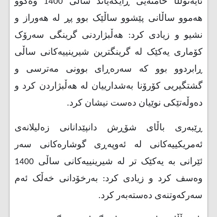
ئایەتۆڵڵا خامنەیی ڕایگەیاند ساڵی 1400 وەکوو
هەموو ساڵانی پێشوو ساڵێک بوو پڕ لە هەوراز و
نشیو و زیادی کرد: هەڵبژاردنی گرینگی سەرۆک
کۆماری یەکێک لە گرینگترین شیرینییەکانی ساڵی
ڕابردوو بوو کە سەرەڕای بوونی مەترسی و
گشتگیریی کۆرۆنا بەشدارییان لە هەڵبژاردن کرد و
دەوڵەتێکی نوێیان دەست نیشان کرد.
ڕێبەری باڵای شۆڕش دانپێدانانی زەلیلانەی
ئەمریکییەکانی لە ئەوپەڕی گوشارەکانی سەر
ئێرانی بە یەکێک تر لە شیرینییەکانی ساڵی 1400
وەسف کرد و زیادی کرد: بەرخۆدانی خەڵک ئەم
سەرکەوتنەی دەستەبەر کرد.