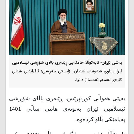
بەشی ئێران- ئایەتۆڵڵا خامنەیی ڕێبەری باڵای شۆڕشی ئیسلامیی
ئێران ناوی «بەرهەم هێنان؛ زانستی بنەڕەتی؛ ئافراندنی هەلی
کار»ی لەسەر ئەمساڵ دانیا.
بەپێی هەواڵی کوردپرێس، ڕێبەری باڵای شۆڕشی
ئیسلامیی ئێران بەبۆنەی هاتنی ساڵی 1401
پەیامێکی بڵاو کردەوە.