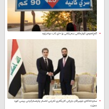
گەڕانەوەی ئاوارەکانی سەرێکانی بۆ ۱۰ی ئاب دواخراوە
سه‌ردانه‌کەی نێچیرڤان بارزانی كاریگه‌ری ئه‌رێنی له‌سه‌ر چاره‌سه‌ركردنی پرسی كورد
ده‌بێت