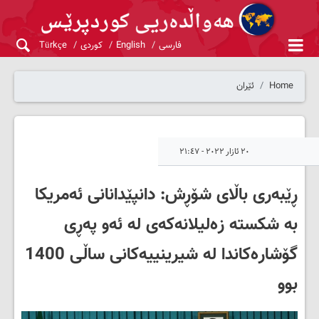
فارسی
English
کوردی
Türkçe
Home
ئێران
٢٠ ئازار ٢٠٢٢ - ٢١:٤٧
ڕێبەری باڵای شۆڕش: دانپێدانانی ئەمریکا
بە شکستە زەلیلانەکەی لە ئەو پەڕی
گۆشارەکاندا لە شیرینییەکانی ساڵی 1400
بوو