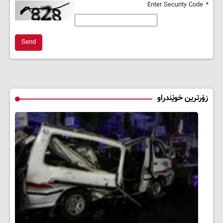
Enter Security Code
*
Send
زۆرترین خوێندراو