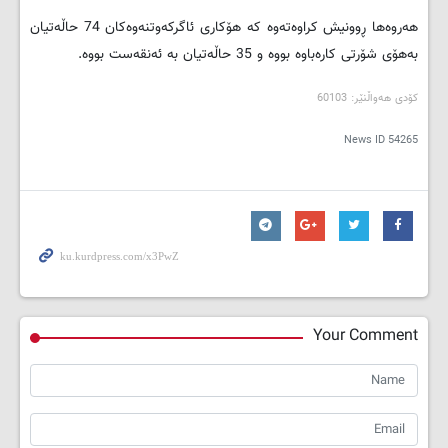
هه‌روه‌ها ڕوونیش کراوه‌ته‌وه‌ که‌ هۆکارى ئاگرکه‌وتنه‌وه‌کان 74 حاڵه‌تیان
به‌هۆى شۆرتى کاره‌باوه‌ بووه‌ و 35 حاڵه‌تیان به‌ ئه‌نقه‌ست بووه‌.
کۆدی هه‌واڵنێر: 60103
News ID
54265
Your Comment