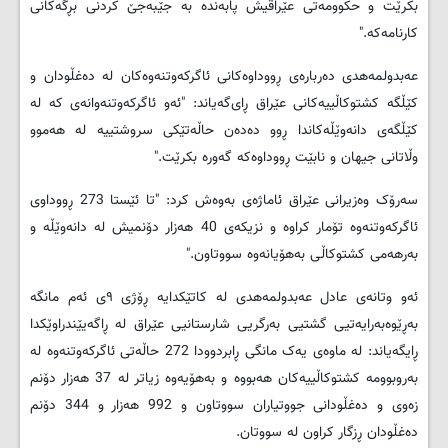
بکرێت و حكوومه‌تی عێراقیش پابه‌نده‌ به‌ جێبه‌جێ کردنی بڕگه‌کانی
کارنامه‌که‌."
عه‌بدولمه‌هدی ده‌رباره‌ی ڕووداوه‌کانی ئاگرکه‌وتنه‌وه‌کان له‌ ده‌غڵودان و
کێڵگه‌ کشتوکاڵییه‌کانی عێراق ڕای‌گه‌یاند: "ئه‌و ئاگرکه‌وتنه‌وانه‌ی که‌ له‌
کێڵگه‌ی دانه‌وێڵه‌کاندا ڕوو ده‌ده‌ن حاڵه‌تێکی سروشتییه‌ له‌ هه‌موو
وڵاتانی جیهان و نابێت ڕووداوه‌که‌ گه‌وره‌ بکرێت."
سه‌رۆک وه‌زیرانی عێراق ئاماژه‌ی به‌وه‌ش کرد: "تا ئێستا 273 ڕووداوی
ئاگرکه‌وتنه‌وه‌ تۆمار کراوه‌ و نزیکه‌ی 40 هه‌زار دۆنمیش له‌ دانه‌وێڵه‌ و
به‌رهه‌می کشتوکاڵی به‌هۆیانه‌وه‌ سووتاون."
ئه‌و وتانه‌ی عادل عه‌بدولمه‌هدی له ‌کاتێکدایه‌ ڕۆژی ٩ی ئه‌م مانگه
به‌ڕێوه‌به‌رایه‌تیی گشتیی به‌رگریی شارستانیی عێراق له‌ ڕاگه‌یێندراوێکدا
ڕایگه‌یاند: له‌ ماوه‌ى یه‌ک مانگى ڕابردوودا 272 حاڵه‌تى ئاگرکه‌وتنه‌وه‌ له‌
به‌روبوومه‌ کشتوکاڵییه‌کان هه‌بووه‌ و به‌هۆیه‌وه‌ زیاتر له‌ 37 هه‌زار دۆنم
زه‌وى و ده‌غڵودانى جووتیاران سووتاون و 992 هه‌زار و 344 دۆنم
ده‌غڵودان ڕزگار کراون له‌ سووتان.