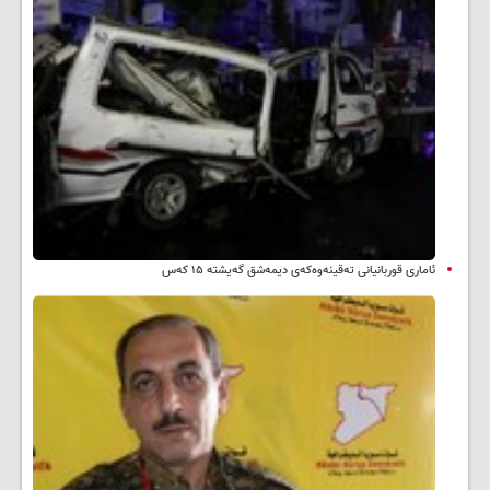
ئاماری قوربانیانی تەقینەوەکەی دیمەشق گەیشتە ۱۵ کەس