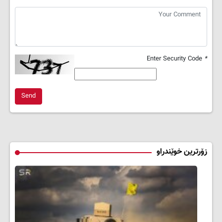
Enter Security Code
*
Send
زۆرترین خوێندراو