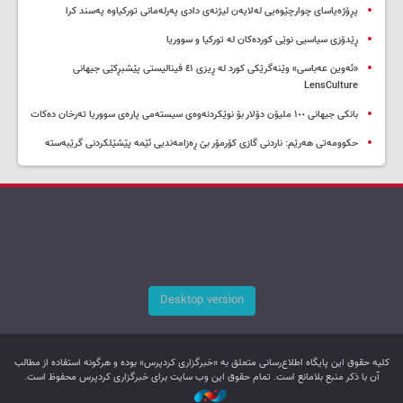
پڕۆژەیاسای چوارچێوەیی لەلایەن لیژنەی دادی پەرلەمانی تورکیاوە پەسند کرا
ڕێدۆزی سیاسیی نوێی کوردەکان لە تورکیا و سووریا
«ئەوین عەباسی» وێنەگرێکی کورد لە ڕیزی ٤١ فینالیستی پێشبڕکێی جیهانی
LensCulture
بانکی جیهانی ١٠٠ ملیۆن دۆلار بۆ نوێکردنەوەی سیستەمی پارەی سووریا تەرخان دەکات
حکوومەتی هەرێم: ناردنی گازی کۆرمۆر بێ ڕەزامەندیی ئێمە پێشێلکردنی گرێبەستە
Desktop version
کليه حقوق اين پایگاه اطلاع‌رسانی متعلق به «خبرگزاری کردپرس» بوده و هرگونه استفاده از مطالب
آن با ذکر منبع بلامانع است. تمام حقوق این وب سایت برای خبرگزاری کردپرس محفوظ است.