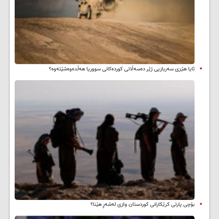
ئایا هێزی سەربازیی ژێر دەسەڵاتی کوردەکانی سووریا هەڵدەوەشێتەوە؟
بۆچی پارتی کرێکارانی کوردستان وازی لەشەڕ هێنا؟