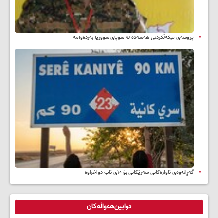
پرۆسەی تێکەڵکردنی هەسەدە لە سوپای سووریا بەردەوامە
گەڕانەوەی ئاوارەکانی سەرێکانی بۆ ۱۰ی ئاب دواخراوە
دوایین‌هەواڵەکان