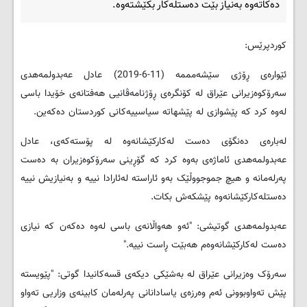
ده‌کاته‌وه‌ به‌نیاز بێت ده‌ستله‌کار بکێشته‌وه‌.
کوردپرێس:
ئێواره‌ی ڕۆژی سێشه‌مممه‌ (11-6-2019) عادل عه‌بدولمه‌هدی
سه‌رۆکوه‌زیرانی عێراق له‌ کۆنگره‌ی ڕۆژنامه‌ڤانیی هه‌فتانه‌ی خۆیدا باسی
له‌وه‌ کرد که‌ پێشوازی له‌ پێشهاته‌ سیاسییه‌کانی کوردستان ده‌که‌ین.
له‌باره‌ی ده‌نگۆی ده‌ست له‌کارکێشانه‌وه‌ له‌ پۆسته‌که‌ی، عادل
عه‌بدولمه‌هدی ئاماژه‌ی به‌وه‌ کرد که‌ گۆڕینی سه‌رۆکوه‌زیران به‌ ده‌ست
په‌رله‌مانه‌ و هیچ جموجووڵێک به‌و ئاراسته‌ له‌ئارادا نییه‌ و به‌نیازیش نییه‌
ده‌ستله‌کارکێشانه‌وه‌ پێشکه‌ش بکات.
عه‌بدولمه‌هدی گوتیشی: "ئه‌و هه‌واڵانه‌ی باسی له‌وه‌ ده‌که‌ن که‌ نیازی
ده‌ست له‌کارکێشانه‌وه‌م هه‌بێت ڕاست نییه‌."
سه‌رۆک وه‌زیرانی عێراق له‌ به‌شێکی دیکه‌ی قسه‌کانیدا گوتی: "پێویسته‌
پێش ته‌واوبوونی ئه‌م وه‌رزه‌ی یاسادانانی په‌رله‌مان کابینه‌ی وزاریی ته‌واو