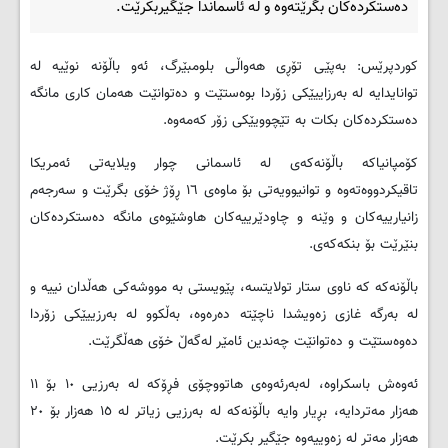
دەستکردەکان بگرێتەوە و لە ئاسماندا جێگیربکرێت.
کوردپرێس: بەپێی تۆڕی هەواڵی بلومبێرگ، ئەو باڵۆنە نوێیە لە
توانایدایە لە بەرزاییێکی زۆردا بوەستێت و دەتوانێت هەمان کاری مانگە
دەستکردەکان بکات بە تێچوویێکی زۆر کەمەوە
.
کۆمپانیاکە باڵۆنەکەى لە ئاسمانی چوار ویلایەتی ئەمریکا
تاقیکردووەتەوە و توانیوویەتی بۆ ماوەى ١٦ ڕۆژ خۆی بگرێت و سەرجەم
زانیارییەکان و وێنە و چاودێرییەکان هاوشێوەی مانگە دەستکردەکان
بنێرێت بۆ بنکەکەی
.
باڵۆنەکە کە ناوی ستار تولایتسە، پێویستی بە مووشەکی هەڵدان نییە و
لە بەرگە غازی زەویشدا ناچێتە دەرەوە، بەڵکوو لە بەرزییێکی زۆردا
دەوەستێت و دەتوانێت چەندین ئامێر لەگەڵ خۆی هەڵگرێت
.
ئەوەش باسکراوە، لەبەرئەوەى هاتووچۆی فڕۆکە لە بەرزیی ١٠ بۆ ١١
هەزار مەتردایە، بڕیار وایە باڵۆنەکە لە بەرزیی زیاتر لە ١٥ هەزار بۆ ٢٠
هەزار مەتر لە زەوییەوە جێگیر بکرێت
.