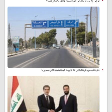
بۆچی پارتی کرێکارانی کوردستان وازی لەشەڕ هێنا؟
دەرئەنجامی ناڕەزایەتی لە ناوچە کوردنشینەکانی سووریا