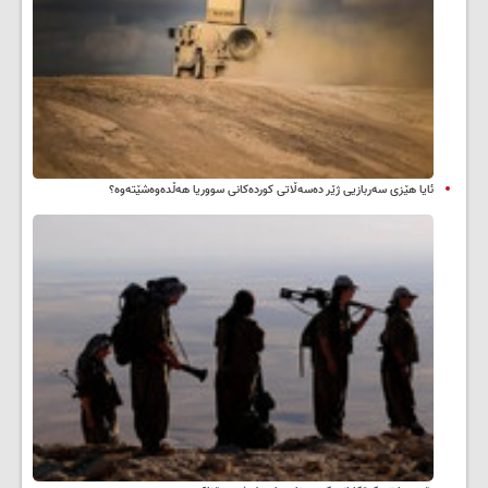
ئایا هێزی سەربازیی ژێر دەسەڵاتی کوردەکانی سووریا هەڵدەوەشێتەوە؟