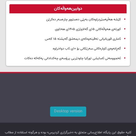
دوایین‌هەواڵەکان
کێشە هەڵپەسێردراوەکان بەپێی دەستوور چارەسەر دەکرێن
کورتەی هەواڵەکانی ۱۵ی گەلاوێژی ۱۴۰۵ی هەتاوی
ئاماری قوربانیانی تەقینەوەکەی دیمەشق گەیشتە ۱۵ کەس
گەڕانەوەی ئاوارەکانی سەرێکانی بۆ ۱۰ی ئاب دواخراوە
ئەنجوومەنی ئاسایشی تورکیا چاودێریی پرۆسەی چەکدادانی پەکەکە دەکات
Desktop version
کليه حقوق اين پایگاه اطلاع‌رسانی متعلق به «خبرگزاری کردپرس» بوده و هرگونه استفاده از مطالب