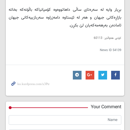
بڕیار وایە لە سەرەتای ساڵی داهاتووەوە کۆمپانیاکە باڵۆنەکە بخاتە
بازاڕەکانی جیهان و هەر لە ئێستاوە دامەزراوە سەربازییەکانی جیهان
ئامادەن بەرهەمەکەیان لێ بکڕن.
کۆدی هەواڵنێر: 60113
News ID
54139
Your Comment