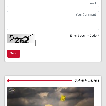
Enter Security Code
*
Send
زۆرترین خوێندراو