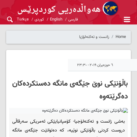
فارسی
English
کوردی
Türkçe
Home
زانست و تەکنەلۆژیا
٦ حوزەیران ٢٠١٩ - ٢٣:٣٠
باڵۆنێکى نوێ جێگەى مانگە دەستکردەکان
دەگرێتەوە
بەشی زانست و تەکنەلۆجیا- کۆمپانیایێکی ئەمریکی سەرقاڵی
دروست کردنی باڵۆنێکى نوێیە، کە دەتوانێت جێگەى مانگە