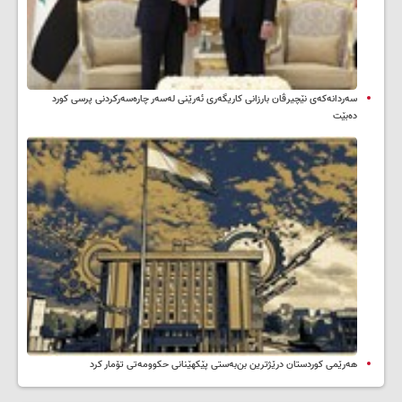
سه‌ردانه‌کەی نێچیرڤان بارزانی كاریگه‌ری ئه‌رێنی له‌سه‌ر چاره‌سه‌ركردنی پرسی كورد
ده‌بێت
هەرێمی کوردستان درێژترین بن‌بەستی پێکهێنانی حکوومەتی تۆمار کرد