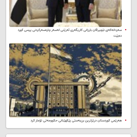
سه‌ردانه‌کەی نێچیرڤان بارزانی كاریگه‌ری ئه‌رێنی له‌سه‌ر چاره‌سه‌ركردنی پرسی كورد
ده‌بێت
هەرێمی کوردستان درێژترین بن‌بەستی پێکهێنانی حکوومەتی تۆمار کرد