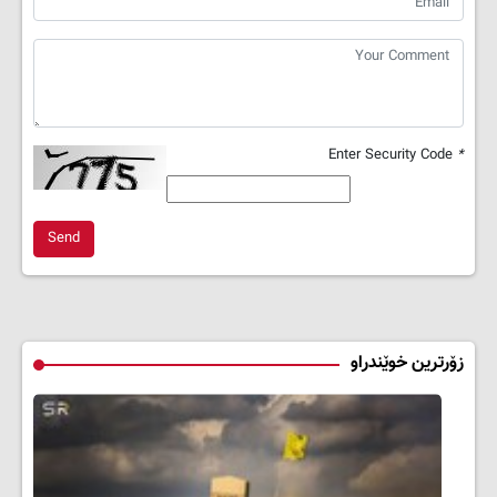
Enter Security Code
*
Send
زۆرترین خوێندراو