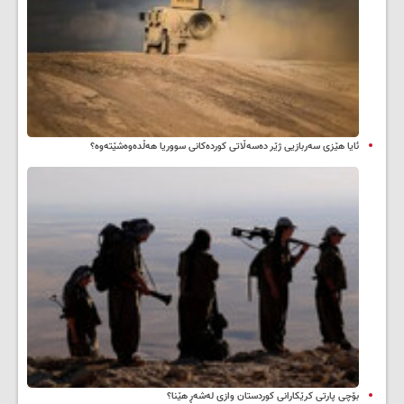
ئایا هێزی سەربازیی ژێر دەسەڵاتی کوردەکانی سووریا هەڵدەوەشێتەوە؟
بۆچی پارتی کرێکارانی کوردستان وازی لەشەڕ هێنا؟