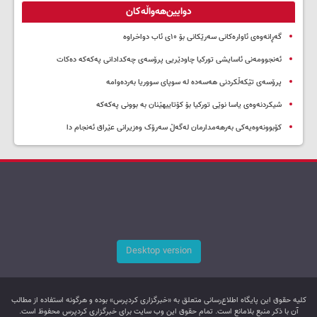
دوایین‌هەواڵەکان
گەڕانەوەی ئاوارەکانی سەرێکانی بۆ ۱۰ی ئاب دواخراوە
ئەنجوومەنی ئاسایشی تورکیا چاودێریی پرۆسەی چەکدادانی پەکەکە دەکات
پرۆسەی تێکەڵکردنی هەسەدە لە سوپای سووریا بەردەوامە
شیکردنەوەی یاسا نوێی تورکیا بۆ کۆتاییهێنان بە بوونی پەکەکە
کۆبوونەوەیەکی بەرهەمدارمان لەگەڵ سەرۆک وەزیرانی عێراق ئەنجام دا
Desktop version
کليه حقوق اين پایگاه اطلاع‌رسانی متعلق به «خبرگزاری کردپرس» بوده و هرگونه استفاده از مطالب
آن با ذکر منبع بلامانع است. تمام حقوق این وب سایت برای خبرگزاری کردپرس محفوظ است.