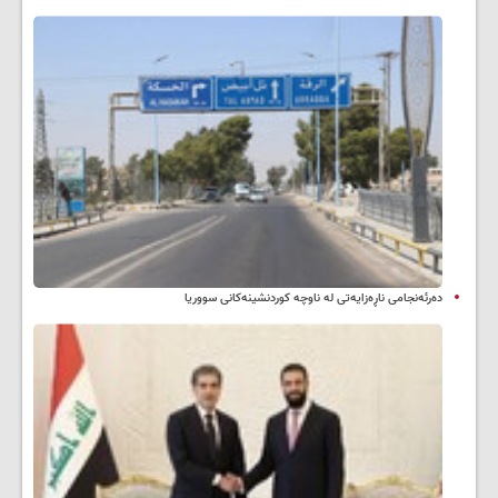
دەرئەنجامی ناڕەزایەتی لە ناوچە کوردنشینەکانی سووریا