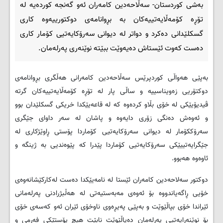
بەشی کوردستان- سەڵاحەدین کامەران ئەو گەنجە کوردەیە لە
تۆڕە کۆمەڵایەتییەکان بە بڕوانامەی دوکتورییەوە کاری
گسکلێدانی دەکرد و دواتر لە دیوانی سەرۆکایەتیی کۆمار کاری
دەست کەوت ئێستاش دەیەوێت ببێتە نوێنەری پەرلەمان.
بەپێی هەواڵی کوردپرێس سەڵاحەدین کامەرانی هەڵگری بڕوانامەی
دوکتۆریی زەویناسییە و ساڵی پار لە تۆڕە کۆمەڵایەتییەکان گرتە
ڤیدیۆیێکی لە خۆی بڵاو کردەوە کە لە قاعەیێکدا خریکی گسکلێدان بوو
و ئەوەش دەنگی زۆری دایەوە و پاشان لە سەر داوای جێگری
سەرۆککۆمار لە دیوانی سەرۆکایەتیی کۆماردا پۆستی ڕاوێژکاری لە
جێگرایەتییێکی سەرۆکایەتیی کۆماردا پێدرا کە پێوەندیی بە ژینگە و
ئاوەوە هەبوو.
دوکتور سەلاحەدین کامەران ئێستا لە نامەیێکدا دەست لەکارکێشانەوەی
خۆیی ڕاگەیاندووە بۆ ئەوەی مەبەستیەتی لە هەڵبژرادنی پەرلەمانی
ئێراندا خۆی بپاڵێوێت و بەپێی پەیڕەوی ناوخۆی ئێران ئەو کەسەی خۆی
بۆ نوێنەرایەتیی پەرلەمان دەپاڵێوێت نابێت هیچ پۆستێکی فەرمی و