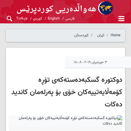
فارسی
English
کوردی
Türkçe
Home
ئێران
کوردستان
٣ حوزەیران ٢٠١٩ - ١٨:٠٨
دوکتورە گسکبەدەستەکەی تۆڕە
کۆمەڵایەتییەکان خۆی بۆ پەرلەمان کاندید
دەکات