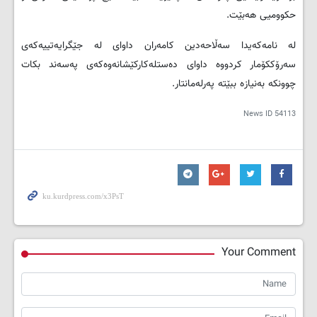
حکوومیی هەبێت.
لە نامەکەیدا سەڵاحەدین کامەران داوای لە جێگرایەتییەکەی
سەرۆککۆمار کردووە داوای دەستلەکارکێشانەوەکەی پەسەند بکات
چوونکە بەنیازە ببێتە پەرلەمانتار.
News ID
54113
Your Comment