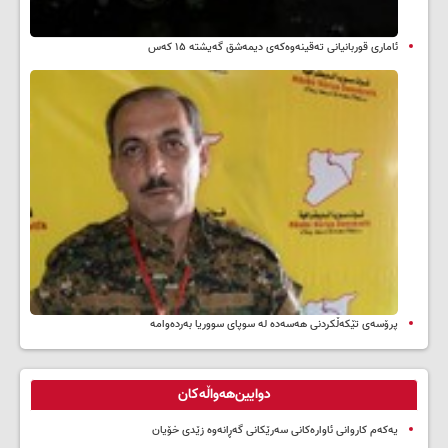
ئاماری قوربانیانی تەقینەوەکەی دیمەشق گەیشتە ۱۵ کەس
پرۆسەی تێکەڵکردنی هەسەدە لە سوپای سووریا بەردەوامە
دوایین‌هەواڵەکان
یەکەم کاروانی ئاوارەکانی سەرێکانی گەڕانەوە زێدی خۆیان