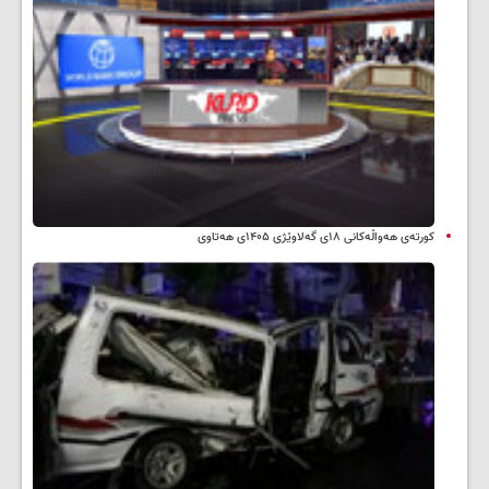
کورتەی هەواڵەکانی ۱۸ی گەلاوێژی ۱۴۰۵ی هەتاوی