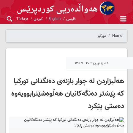
فارسی
English
کوردی
Türkçe
Home
تورکیا
٢ حوزەیران ٢٠١٩ - ١٢:٤٧
هەڵبژاردن لە چوار بازنەی دەنگدانی تورکیا
کە پێشتر دەنگەکانیان هەڵوەشێنرابوویەوە
دەستی پێکرد