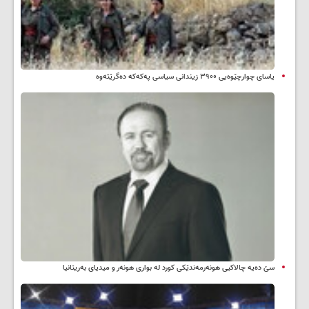
یاسای چوارچێوەیی ۳۹۰۰ زیندانی سیاسی پەکەکە دەگرێتەوە
سێ دەیە چالاکیی هونەرمەندێکی کورد لە بواری هونەر و میدیای بەریتانیا