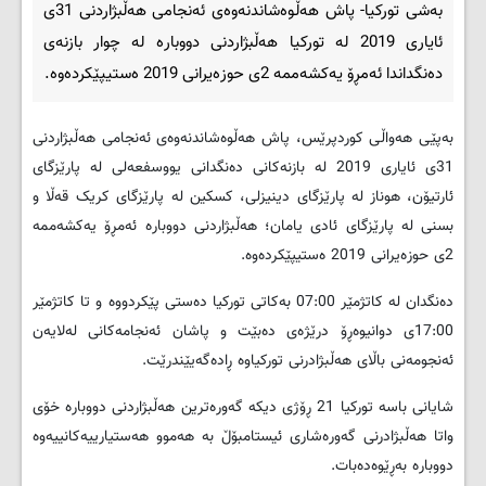
بەشی تورکیا- پاش هەڵوەشاندنەوەی ئەنجامی هەڵبژاردنی 31ی
ئایاری 2019 لە تورکیا هەڵبژاردنی دووبارە لە چوار بازنەی
دەنگداندا ئەمڕۆ یەکشەممە 2ی حوزەیرانی 2019 ەستیپێکردەوە.
بەپێی هەواڵی کوردپرێس، پاش هەڵوەشاندنەوەی ئەنجامی هەڵبژاردنی
31ی ئایاری 2019 لە بازنەکانی دەنگدانی یووسفعەلی لە پارێزگای
ئارتیۆن، هوناز لە پارێزگای دینیزلی، کسکین لە پارێزگای کریک قەڵا و
بسنی لە پارێزگای ئادی یامان؛ هەڵبژاردنی دووبارە ئەمڕۆ یەکشەممە
2ی حوزەیرانی 2019 ەستیپێکردەوە.
دەنگدان لە کاتژمێر 07:00 بەکاتی تورکیا دەستی پێکردووە و تا کاتژمێر
17:00ی دوانیوەڕۆ درێژەی دەبێت و پاشان ئەنجامەکانی لەلایەن
ئەنجومەنی باڵای هەڵبژادرنی تورکیاوە ڕادەگەیێندرێت.
شایانی باسە تورکیا 21 ڕۆژی دیکە گەورەترین هەڵبژاردنی دووبارە خۆی
واتا هەڵبژادرنی گەورەشاری ئیستامبۆڵ بە هەموو هەستیارییەکانییەوە
دووبارە بەڕێوەدەبات.