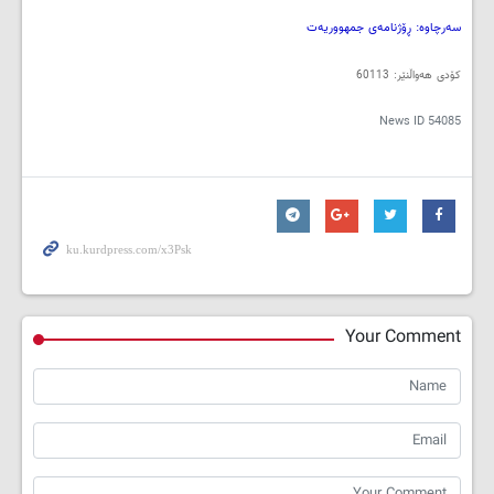
سەرچاوە: ڕۆژنامەی جمهووریەت
کۆدی هەواڵنێر: 60113
News ID
54085
Your Comment