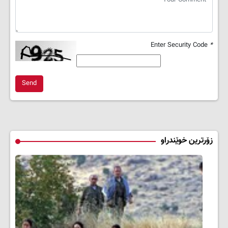
Enter Security Code
*
Send
زۆرترین خوێندراو