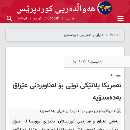
فارسی
English
کوردی
Türkçe
Home
عێراق و هەرێمی کوردستان
٨ نیسان ٢٠١٩ - ١٥:١٩
رووسیا:
ئه‌مریكا پلانێكى نوێى بۆ له‌ناوبردنى عێراق
بەدەستۆیە
بەشی عێراق و هەرێمی کوردستان- باڵیۆزى رووسیا له‌ عێراق
ده‌ڵێت، دواى ئه‌وه‌ى پلانى ئه‌مریكا بۆ له‌ناوبردنى عێراق له‌رێگه‌ى