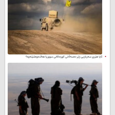
ئایا هێزی سەربازیی ژێر دەسەڵاتی کوردەکانی سووریا هەڵدەوەشێتەوە؟