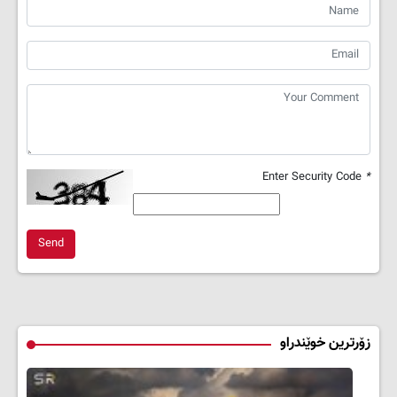
Enter Security Code
*
Send
زۆرترین خوێندراو