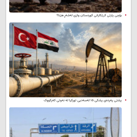
بۆچی پارتی کرێکارانی کوردستان وازی لەشەڕ هێنا؟
پشتی پەردەی پشکی ١٥ لەسەدیی تورکیا لە نەوتی کەرکووک