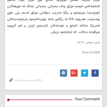
ئامانجه‌كه‌ى ئه‌وه‌یه‌ عێراق وه‌ک مه‌یدانى سه‌ره‌كى جه‌نگ له‌ خۆرهه‌ڵاتى
ناوه‌ڕاستدا بمێنێته‌وه‌ و رێگه‌ نه‌درێت ده‌وڵه‌تى عێراق له‌سه‌ر پێى خۆى
بوه‌ستێت، هه‌ربۆیه‌
CIA
له‌ رێگه‌ى شانه‌ نهێنیه‌كانیه‌وه‌ به‌رژه‌وه‌ندیه‌كانى
ئه‌مریكا ده‌كاته‌ ئامانج و تۆمه‌ته‌كان ئاراسته‌ى ئێران و ئه‌و گرووپه‌
عێراقیانه‌ ده‌كات، كه‌ له‌تارانه‌وه‌ نزیكن
.
کۆدی هەواڵنێر: 60113
News ID
52958
Your Comment