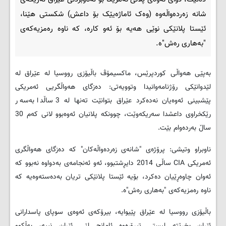
شانه‌ زه‌رده‌واڵه‌وه‌ (وه‌ک ئاماژه‌یێک بۆ داعش) شكستی هێنا،
ئێستا پلانێكى نوێى هه‌یه‌ بۆ ئه‌و كاره‌، كه‌ ناوه‌ ره‌مزیه‌كه‌ى
"به‌هارى ره‌ش"ه‌.
بەپێی هەواڵی کوردپرێس، ماكسیمۆڤ باڵیۆزى رووسیا له‌ عێراق له
‌لێدوانێكى رۆژنامه‌وانیدا وتوویه‌تى: ده‌زگاى هه‌واڵگریى ئه‌مریكى
پێشبینى ئه‌وه‌یان نه‌ده‌كرد عێراق بتوانێت ته‌نها له‌ 3 ساڵدا به‌سه‌ر
رێكخراوى داعشدا سه‌ریكه‌وێت، چوونكه‌ پلانیان ئه‌وه‌بوو لانى كه‌م 30
ساڵ به‌رده‌وام بێت
.
ناوبراو وتیشى: پرۆژه‌ى "شانه‌ى زه‌رده‌واڵه‌كان" كه‌ ده‌زگاى هه‌واڵگرى
ئه‌مریكى
CIA
ساڵى 2014 دایڕشتبوو، ئه‌و ئه‌نجامه‌ى به‌دواوه‌ نه‌بوو كه‌
ئه‌وان چاوه‌ڕێیان ده‌كرد، بۆیه‌ ئێستا پلانێكى تریان به‌ده‌سته‌وه‌یه‌ كه‌
ناوه‌ ره‌مزیه‌كه‌ى "به‌هارى ره‌ش"ه‌
.
باڵیۆزى رووسیا له‌ عێراق پێیوایه‌، بیرۆكه‌ى ئه‌وه‌ى سوپاى پاسدارانى
ئێران بخرێته‌ لیستى تیرۆره‌وه‌ ئامانج لێى ئێران نییه‌، به‌ڵكوو