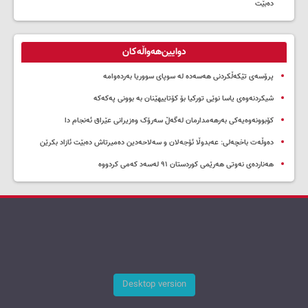
ده‌بێت
دوایین‌هەواڵەکان
پرۆسەی تێکەڵکردنی هەسەدە لە سوپای سووریا بەردەوامە
شیکردنەوەی یاسا نوێی تورکیا بۆ کۆتاییهێنان بە بوونی پەکەکە
کۆبوونەوەیەکی بەرهەمدارمان لەگەڵ سەرۆک وەزیرانی عێراق ئەنجام دا
دەوڵەت باخچەلی: عەبدوڵا ئۆجەلان و سەلاحەدین دەمیرتاش دەبێت ئازاد بکرێن
هەناردەی نەوتی هەرێمی کوردستان ۹۱ لەسەد کەمی کردووە
Desktop version