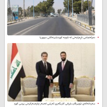
دەرئەنجامی ناڕەزایەتی لە ناوچە کوردنشینەکانی سووریا
سه‌ردانه‌کەی نێچیرڤان بارزانی كاریگه‌ری ئه‌رێنی له‌سه‌ر چاره‌سه‌ركردنی پرسی كورد