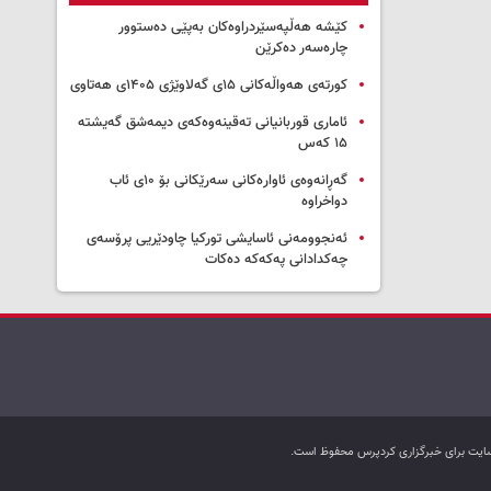
کێشە هەڵپەسێردراوەکان بەپێی دەستوور
چارەسەر دەکرێن
کورتەی هەواڵەکانی ۱۵ی گەلاوێژی ۱۴۰۵ی هەتاوی
ئاماری قوربانیانی تەقینەوەکەی دیمەشق گەیشتە
۱۵ کەس
گەڕانەوەی ئاوارەکانی سەرێکانی بۆ ۱۰ی ئاب
دواخراوە
ئەنجوومەنی ئاسایشی تورکیا چاودێریی پرۆسەی
چەکدادانی پەکەکە دەکات
ب سایت برای خبرگزاری کردپرس محفوظ است.