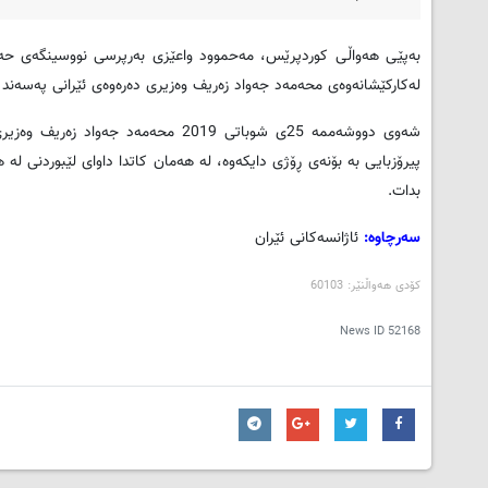
به‌پێی هه‌واڵی کوردپرێس، مه‌حموود واعێزی به‌رپرسی نووسینگه‌ی حه‌س
له‌كاركێشانه‌وه‌ی محه‌مه‌د جه‌واد زه‌ریف وه‌زیری ده‌ره‌وه‌ی ئێرانی په‌سه‌ن
شه‌وی دووشه‌ممه‌ 25ی شوباتی 2019 محه‌مه
پیرۆزبایی به ‌بۆنه‌ی ڕۆژی دایكه‌وه‌، له‌ هه‌مان كاتدا داوای لێبوردنی له‌ ها
بدات.
سه‌رچاوه‌:
ئاژانسه‌کانی ئێران
کۆدی هه‌واڵنێر: 60103
News ID
52168