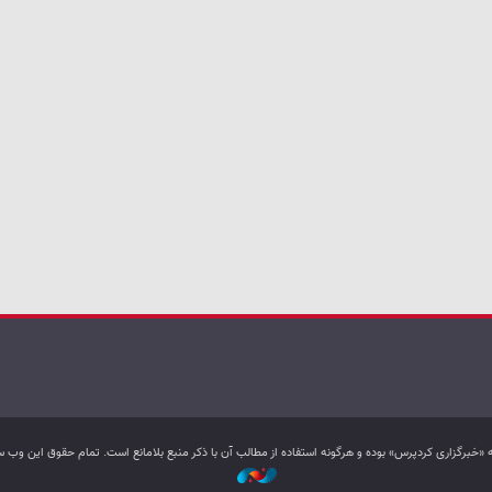
به «خبرگزاری کردپرس» بوده و هرگونه استفاده از مطالب آن با ذکر منبع بلامانع است. تمام حقوق این و