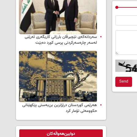
سه‌ردانه‌کەی نێچیرڤان بارزانی كاریگه‌ری ئه‌رێنی
له‌سه‌ر چاره‌سه‌ركردنی پرسی كورد ده‌بێت
Send
هەرێمی کوردستان درێژترین بن‌بەستی پێکهێنانی
حکوومەتی تۆمار کرد
دوایین‌هەواڵەکان