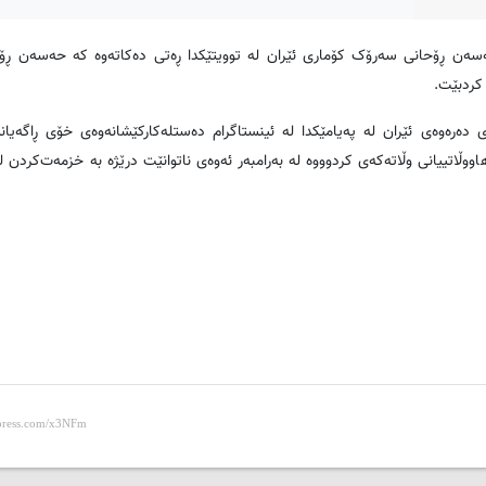
ه‌ن ڕۆحانی سه‌رۆک کۆماری ئێران له‌ توویتێکدا ڕه‌تی ده‌كاته‌وه‌ كه‌ حه‌سه‌ن ڕ
د كردبێت.
‌د جه‌واد زه‌ریف وه‌زیری ده‌ره‌وه‌ی ئێران له‌ په‌یامێکدا له‌ ئینستاگرام ده‌ستله‌كاركێشانه‌وه‌ی خۆی ڕاگه‌
ووڵاتییانی وڵاته‌كه‌ی كردوووه‌ له‌ به‌رامبه‌ر ئه‌وه‌ی ناتوانێت درێژه‌ به‌ خزمه‌ت‌کردن ل