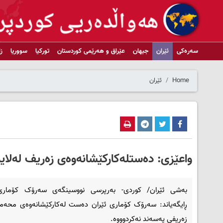
سەرەکی
ئێران
جیهان
عێراق و هەرێمی کوردستان
تورکیا
سووریا
ز
Home
ئێران
واعێزی: ده‌ستله‌کارکێشانه‌وه‌ی زه‌ریف له‌لایه
به‌شی ئێران/ کوردی- به‌رپرسی نووسینگه‌ی سه‌رۆک كۆماری
ڕایگه‌یاند: سه‌رۆک کۆماری ئێران ده‌ست له‌كاركێشانه‌وه‌ی محه‌مه
زه‌ریفی په‌سه‌ند نه‌كردوووه‌.