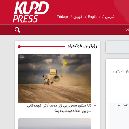
فارسی
English
کوردی
Türkçe
یا
زۆرترین خوێندراو
ئایا هێزی سەربازیی ژێر دەسەڵاتی کوردەکانی
سووریا هەڵدەوەشێتەوە؟