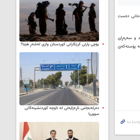
ۆحانی ده‌ست
یاند و سه‌ره‌ڕای
بۆچی پارتی کرێکارانی کوردستان وازی لەشەڕ هێنا؟
ه‌ پۆسته‌که‌ی
دەرئەنجامی ناڕەزایەتی لە ناوچە کوردنشینەکانی
سووریا