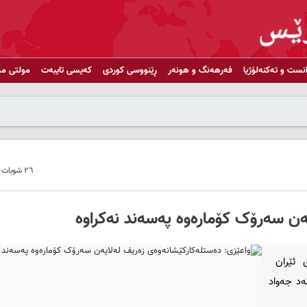
انست و تەکنەلۆژیا
فەرهەنگ و هونەر
ڕێنووسی کوردی
کەیسی تایبەت
مولتی مد
٢٦ شوبات ٢٠١٩ - ١٢:٢٦
‌ن سه‌رۆک کۆماره‌وه‌ په‌سه‌ند نه‌کراوه‌
 ئێران
‌د جه‌واد