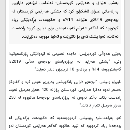
به‌شی عێراق و هه‌رێمی کوردستان- ئه‌ندامى لیژنه‌ى داراییى
په‌رله‌مانى عیراق ئاشكرای كرد که‌ پشكى هه‌رێمى كوردستان له‌
بودجه‌ی 2019ی عێراقدا 14%ه‌ و حكوومه‌ت بڕگه‌یێكى زیاد
كردوووه‌ که‌ ئه‌گه‌ر هه‌رێم ئه‌و نه‌وته‌ى بۆى دیاری كراوه‌ ڕاده‌ست
نه‌كات، ئه‌وا پشكه‌كه‌ى بۆ نانێرێت و ته‌نها مووچه‌ ده‌نێرێت.
به‌پێی هه‌واڵی کوردپرێس، ماجده‌ ته‌میمى له ‌لێدوانێكى ڕۆژنامه‌وانیدا
وتى: "پشكى هه‌رێم له‌ پرۆژه‌یاساى بودجه‌ى ساڵى 2019دا
گه‌یشتوووه‌ته‌ 14% و بڕه‌كه‌ى 10 تریلیۆن دینار ده‌بێت".
ناوبراو وتیشى: "لیژنه‌ى دارایى بانگهێشتى وه‌زیرى نه‌وتى كرد و گفتوگۆ
له‌سه‌ر ئه‌وه‌ ده‌كرا هه‌رێمى كوردستان ڕۆژانه‌ 420 هه‌زار به‌رمیل نه‌وت
ڕاده‌ست بكات به‌ڵام ئه‌وه‌ى له‌ پرۆژه‌یاسای بودجه‌دا هاتوووه‌ له‌ 250
هه‌زار به‌رمیل تێپه‌ڕ ناكات."
ئه‌و په‌رله‌مانتاره‌ ڕوونیشی كردوووه‌ته‌وه‌ که‌ حكوومه‌ت بڕگه‌یێكى له‌
بودجه‌دا زیاد كردوووه‌ كه‌ تێیدا هاتووه‌ "ئه‌گه‌ر هه‌رێمى كوردستان ئه‌و