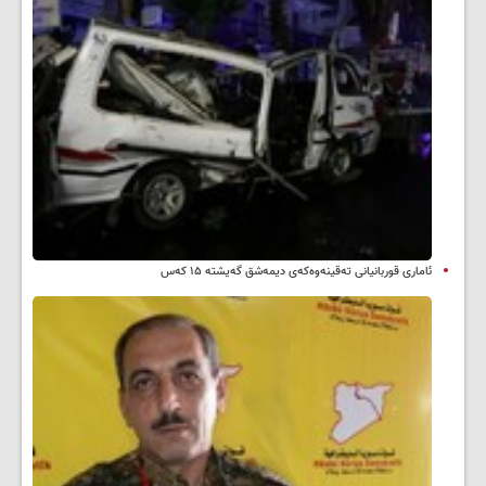
ئاماری قوربانیانی تەقینەوەکەی دیمەشق گەیشتە ۱۵ کەس