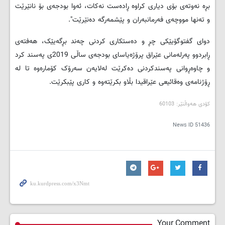
بڕه‌ نه‌وته‌ى بۆى دیاری كراوه‌ ڕاده‌ست نه‌كات، ئه‌وا بودجه‌ى بۆ نانێرێت
و ته‌نها مووچه‌ى فه‌رمانبه‌ران و پێشمه‌رگه‌ ده‌نێرێت".
دواى گفتوگۆیێكى چڕ و ده‌ستكاری كردنى چه‌ند بڕگه‌یێک، هه‌فته‌ى
ڕابردوو په‌رله‌مانى عێراق پرۆژه‌یاساى بودجه‌ى ساڵى 2019ى په‌سند كرد
و چاوه‌ڕوانی په‌سندكردنی ده‌كرێت له‌لایه‌ن سه‌رۆک كۆماره‌وه‌ تا له‌
ڕۆژنامه‌ی وه‌قائیعی عێراقیدا بڵاو بكرێته‌وه‌ و كاری پێبكرێت.
کۆدی هه‌واڵنێر: 60103
News ID
51436
Your Comment