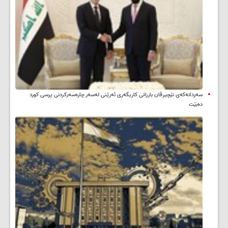
سه‌ردانه‌کەی نێچیرڤان بارزانی كاریگه‌ری ئه‌رێنی له‌سه‌ر چاره‌سه‌ركردنی پرسی كورد
ده‌بێت