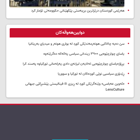
هەرێمی کوردستان درێژترین بن‌بەستی پێکهێنانی حکوومەتی تۆمار کرد
دوایین‌هەواڵەکان
سێ دەیە چالاکیی هونەرمەندێکی کورد لە بواری هونەر و میدیای بەریتانیا
یاسای چوارچێوەیی ۳۹۰۰ زیندانی سیاسی پەکەکە دەگرێتەوە
پڕۆژەیاسای چوارچێوەیی لەلایەن لیژنەی دادی پەرلەمانی تورکیاوە پەسند کرا
ڕێدۆزی سیاسیی نوێی کوردەکان لە تورکیا و سووریا
«ئەوین عەباسی» وێنەگرێکی کورد لە ڕیزی ٤١ فینالیستی پێشبڕکێی جیهانی
LensCulture