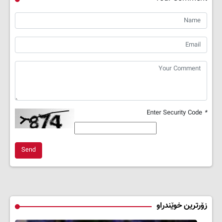
Enter Security Code
*
Send
زۆرترین خوێندراو