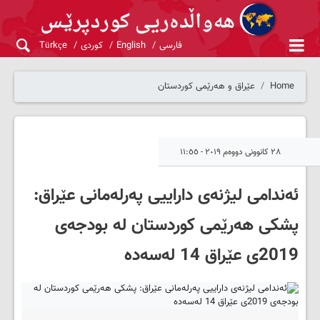
فارسی
English
کوردی
Türkçe
Home
عێراق و هەرێمی کوردستان
٢٨ کانوونی دووەم ٢٠١٩ - ١١:٥٥
ئه‌ندامى لیژنه‌ى داراییی په‌رله‌مانى عێراق:
پشکی هه‌رێمی کوردستان له‌ بودجه‌ی
2019ی عێراق 14 له‌سه‌ده‌