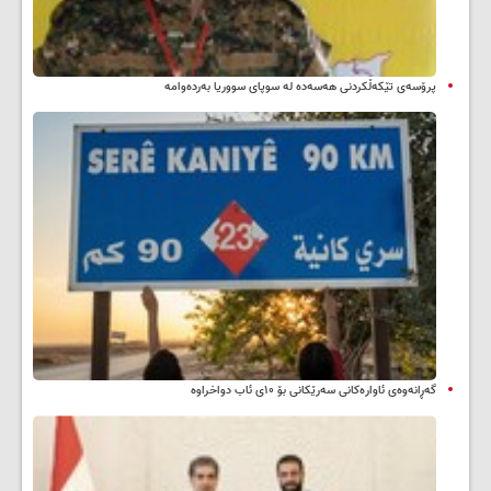
پرۆسەی تێکەڵکردنی هەسەدە لە سوپای سووریا بەردەوامە
گەڕانەوەی ئاوارەکانی سەرێکانی بۆ ۱۰ی ئاب دواخراوە