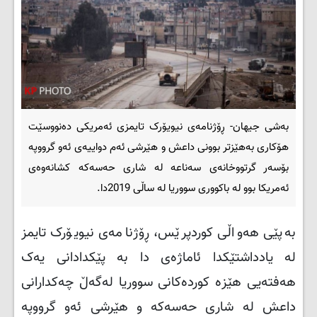
بەشی جیهان- ڕۆژنامەی نیویۆرک تایمزی ئەمریکی دەنووسێت
هۆکاری بەهێزتر بوونی داعش و هێرشی ئەم دواییەی ئەو گرووپە
بۆسەر گرتووخانەی سەناعە لە شاری حەسەکە کشانەوەی
ئەمریکا بوو لە باکووری سووریا لە ساڵی 2019دا.
بەپێی هەواڵی کوردپرێس، ڕۆژنامەی نیویۆرک تایمز
لە یادداشتێکدا ئاماژەی دا بە پێکدادانی یەک
هەفتەیی هێزە کوردەکانی سووریا لەگەڵ چەکدارانی
داعش لە شاری حەسەکە و هێرشی ئەو گرووپە