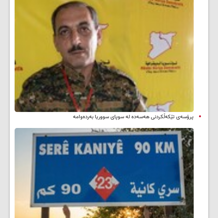
پرۆسەی تێکەڵکردنی هەسەدە لە سوپای سووریا بەردەوامە