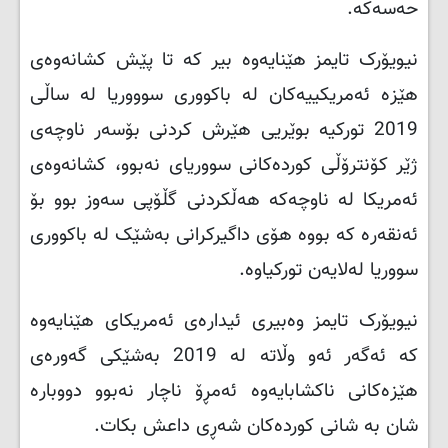
حەسەکە.
نیویۆرک تایمز هێنایەوە بیر کە تا پێش کشانەوەی
هێزە ئەمریکییەکان لە باکووری سوووریا لە ساڵی
2019 تورکیە بوێریی هێرش کردنی بۆسەر ناوچەی
ژێر کۆنترۆڵی کوردەکانی سووریای نەبوو، کشانەوەی
ئەمریکا لە ناوچەکە هەڵکردنی گڵۆپی سەوز بوو بۆ
ئەنقەرە کە بووە هۆی داگیرکرانی بەشێک لە باکووری
سووریا لەلایەن تورکیاوە.
نیویۆرک تایمز وەبیری ئیدارەی ئەمریکای هێنایەوە
کە ئەگەر ئەو وڵاتە لە 2019 بەشێکی گەورەی
هێزەکانی ناکشابایەوە ئەمڕۆ ناچار نەبوو دووبارە
شان بە شانی کوردەکان شەڕی داعش بکات.