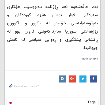
بەم حاڵەشەوە ئەم ڕۆژنامە دەنووسێت هۆکاری
سەرەکیی لاواز بوونی هێزە کوردەکان و
بەڕێوەبەرایەتیی خۆسەر لە باکوور و باکووری
ڕۆژهەڵاتی سووریا سەرنەکەوتنی ئەوان بوو لە
ڕاکشانی پشتگیری و ڕەوایی سیاسی لە ئاستی
جیهانیدا.
News ID
4869
Tags