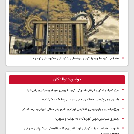
هەرێمی کوردستان درێژترین بن‌بەستی پێکهێنانی حکوومەتی تۆمار کرد
دوایین‌هەواڵەکان
سێ دەیە چالاکیی هونەرمەندێکی کورد لە بواری هونەر و میدیای بەریتانیا
یاسای چوارچێوەیی ۳۹۰۰ زیندانی سیاسی پەکەکە دەگرێتەوە
پڕۆژەیاسای چوارچێوەیی لەلایەن لیژنەی دادی پەرلەمانی تورکیاوە پەسند کرا
ڕێدۆزی سیاسیی نوێی کوردەکان لە تورکیا و سووریا
«ئەوین عەباسی» وێنەگرێکی کورد لە ڕیزی ٤١ فینالیستی پێشبڕکێی جیهانی