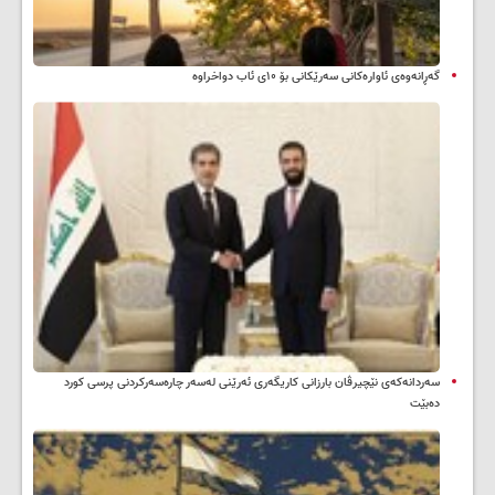
گەڕانەوەی ئاوارەکانی سەرێکانی بۆ ۱۰ی ئاب دواخراوە
سه‌ردانه‌کەی نێچیرڤان بارزانی كاریگه‌ری ئه‌رێنی له‌سه‌ر چاره‌سه‌ركردنی پرسی كورد
ده‌بێت