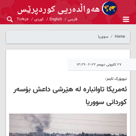
فارسی
English
کوردی
Türkçe
Home
سووریا
٢٧ کانوونی دووەم ٢٠٢٢ - ١٣:٢٩
نیویۆرک تایمز:
ئەمریکا تاوانبارە لە هێرشی داعش بۆسەر
کوردانی سووریا