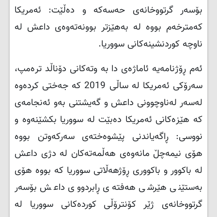
بۆسەر گرتووخانەی حەسەکە و دەڵێت: ئەمریکا
کەمترخەم بووە لە بەهێزتر بوونەتەوەی داعش لە
ناوچە کوردنشینەکانی سووریا.
ئەم ڕۆژنامەیە ئاماژەی دا بە وتەکانی دۆناڵد ترەمپ،
سەرۆکی ئەمریکا لە ساڵی 2019 کە جەختی کردەوە
لەسەر لەناوچوونی داعش و گەیشتنی بەو ئەنجامەی
کە هێزەکانی ئەمریکا دەبێت لە سووریا بکشێنەوە و
نووسی: ڕاگەیاندنی پێشوەختەی سەرکەوتن بووە
هۆی نیمەچڵ مانەوەی هەڵمەتەکان لە دژی داعش
لە باکوور و باکووری ڕۆژهەڵاتی سووریا کە بووە هۆی
بەستێنی هێرشی هەفتەی ڕابردووی داعش بۆسەر
گرتووخانەی ژێر کۆنترۆڵی کوردەکانی سووریا لە