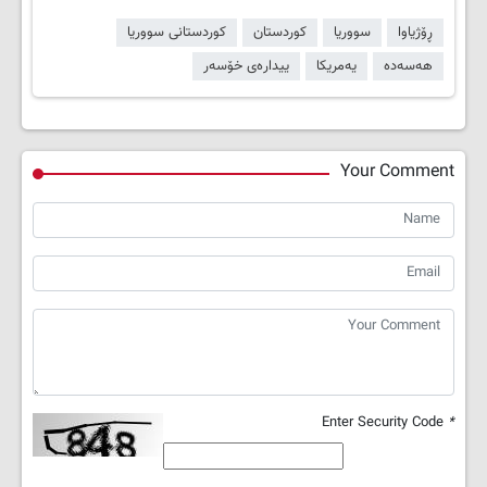
ڕۆژیاوا
سووریا
کوردستان
کوردستانی سووریا
هەسەدە
یەمریکا
ییدارەی خۆسەر
Your Comment
Enter Security Code
*