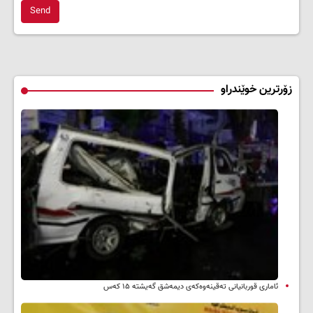
Send
زۆرترین خوێندراو
ئاماری قوربانیانی تەقینەوەکەی دیمەشق گەیشتە ۱۵ کەس