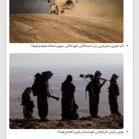
ئایا هێزی سەربازیی ژێر دەسەڵاتی کوردەکانی سووریا هەڵدەوەشێتەوە؟
بۆچی پارتی کرێکارانی کوردستان وازی لەشەڕ هێنا؟