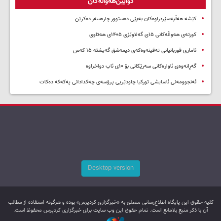
دوایین‌هەواڵەکان
کێشە هەڵپەسێردراوەکان بەپێی دەستوور چارەسەر دەکرێن
کورتەی هەواڵەکانی ۱۵ی گەلاوێژی ۱۴۰۵ی هەتاوی
ئاماری قوربانیانی تەقینەوەکەی دیمەشق گەیشتە ۱۵ کەس
گەڕانەوەی ئاوارەکانی سەرێکانی بۆ ۱۰ی ئاب دواخراوە
ئەنجوومەنی ئاسایشی تورکیا چاودێریی پرۆسەی چەکدادانی پەکەکە دەکات
Desktop version
کليه حقوق اين پایگاه اطلاع‌رسانی متعلق به «خبرگزاری کردپرس» بوده و هرگونه استفاده از مطالب
آن با ذکر منبع بلامانع است. تمام حقوق این وب سایت برای خبرگزاری کردپرس محفوظ است.