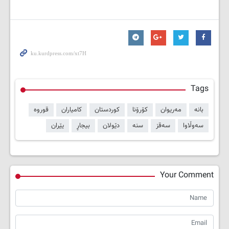
Tags
بانە
مەریوان
کۆرۆنا
کوردستان
کامیاران
قوروە
سەوڵاوا
سەقز
سنە
دێولان
بیجاڕ
یێران
Your Comment