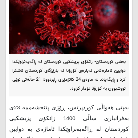
بەشی کوردستان- زانکۆی پزیشکیی کوردستان لە ڕاگەیەنراوێکدا
دوایین ئامارەکانی لەبارەی کۆرۆنا لە پارێزگای کوردستان ئاشکرا
کرد و ڕایگەیاند لە ماوەی 24 کاتژمێری ڕابردوودا 21 حاڵەتی نوێی
تووشبوون بە کۆرۆنا تۆمار کراوە.
بەپێی هەواڵی کوردپرێس، ڕۆژی پێنجشەممە 23ی
بەفرانباری ساڵی 1400 زانکۆی پزیشکیی
کوردستان لە ڕاگەیەنراوێکدا ئاماژەی بە دوایین