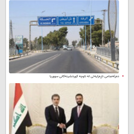
دەرئەنجامی ناڕەزایەتی لە ناوچە کوردنشینەکانی سووریا