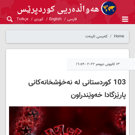
فارسی
English
کوردی
Türkçe
Home
کەیسی تایبەت
١٣ کانوونی دووەم ٢٠٢٢ - ١٦:٥٩
103 کوردستانی لە نەخۆشخانەکانی
پارێزگادا خەوێندراون