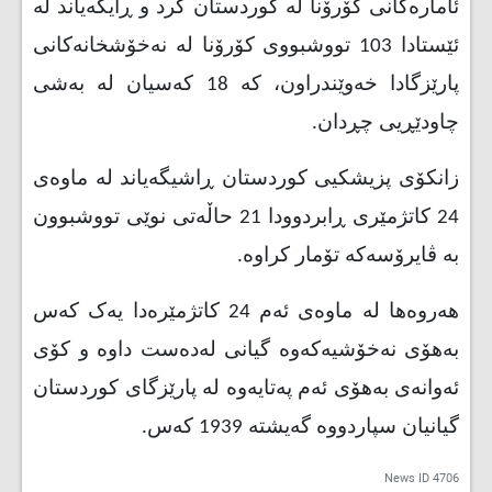
ئامارەکانی کۆرۆنا لە کوردستان کرد و ڕایگەیاند لە
ئێستادا 103 تووشبووی کۆرۆنا لە نەخۆشخانەکانی
پارێزگادا خەوێندراون، کە 18 کەسیان لە بەشی
چاودێڕیی چڕدان
.
زانکۆی پزیشکیی کوردستان ڕاشیگەیاند لە ماوەی
24 کاتژمێری ڕابردوودا 21 حاڵەتی نوێی تووشبوون
بە ڤایرۆسەکە تۆمار کراوە
.
هەروەها لە ماوەی ئەم 24 کاتژمێرەدا یەک کەس
بەهۆی نەخۆشیەکەوە گیانی لەدەست داوە و کۆی
ئەوانەی بەهۆی ئەم پەتایەوە لە پارێزگای کوردستان
گیانیان سپاردووە گەیشتە 1939 کەس.
News ID
4706