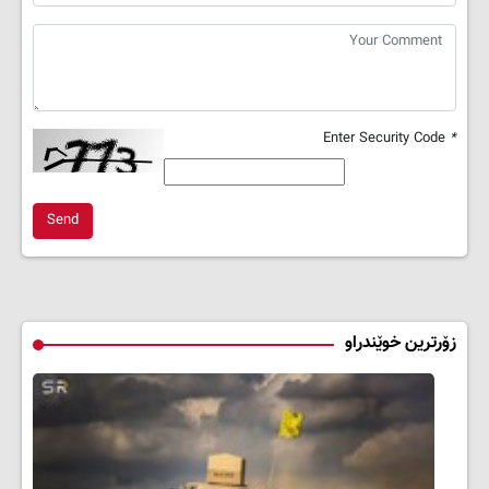
Enter Security Code
*
Send
زۆرترین خوێندراو