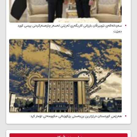
سه‌ردانه‌کەی نێچیرڤان بارزانی كاریگه‌ری ئه‌رێنی له‌سه‌ر چاره‌سه‌ركردنی پرسی كورد
ده‌بێت
هەرێمی کوردستان درێژترین بن‌بەستی پێکهێنانی حکوومەتی تۆمار کرد