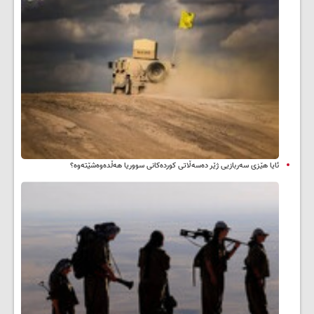
ئایا هێزی سەربازیی ژێر دەسەڵاتی کوردەکانی سووریا هەڵدەوەشێتەوە؟