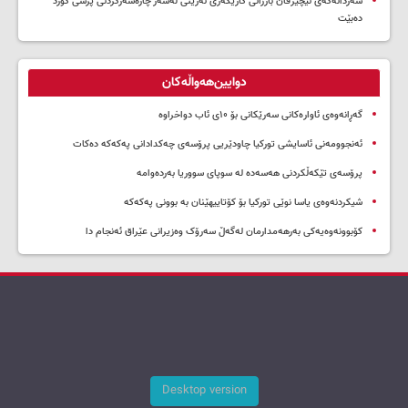
سه‌ردانه‌کەی نێچیرڤان بارزانی كاریگه‌ری ئه‌رێنی له‌سه‌ر چاره‌سه‌ركردنی پرسی كورد
ده‌بێت
دوایین‌هەواڵەکان
گەڕانەوەی ئاوارەکانی سەرێکانی بۆ ۱۰ی ئاب دواخراوە
ئەنجوومەنی ئاسایشی تورکیا چاودێریی پرۆسەی چەکدادانی پەکەکە دەکات
پرۆسەی تێکەڵکردنی هەسەدە لە سوپای سووریا بەردەوامە
شیکردنەوەی یاسا نوێی تورکیا بۆ کۆتاییهێنان بە بوونی پەکەکە
کۆبوونەوەیەکی بەرهەمدارمان لەگەڵ سەرۆک وەزیرانی عێراق ئەنجام دا
Desktop version