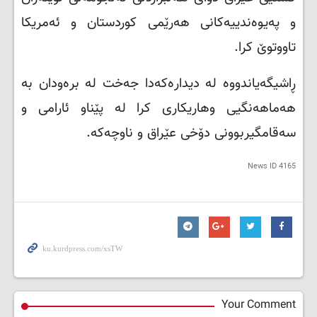
و پەیوەندییەکانی هەرێمی کوردستان و ئەمریکا
تاووتوێ کرا
.
ڕاشیگەیاندووە لە دیدارەکەدا جەخت لە برەودان بە
هەماهەنگیی وهاریکاری کرا لە پێناو ئارامی و
سەقامگیربوونی دۆخی عێراق و ناوچەکە.
News ID
4165
Your Comment