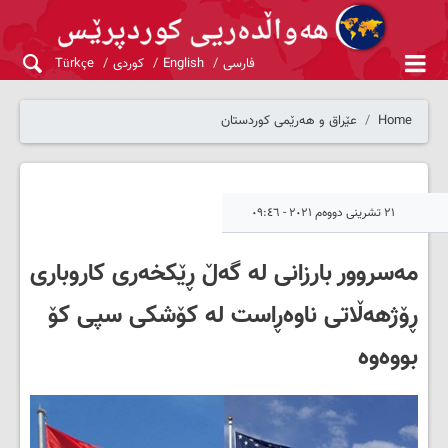
فارسی
English
کوردی
Türkçe
Home
عێراق و هەرێمی کوردستان
٢١ تشرینی دووەم ٢٠٢١ - ٠٩:٤٦
مەسروور بارزانی لە گەڵ ڕێکخه‌ری کاروباری
ڕۆژهه‌ڵاتی ناوه‌ڕاست له‌ کۆشکی سپی کۆ
بووەوە