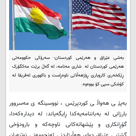
بەشی عێراق و هەرێمی کوردستان- سەرۆکی حکوومەتی
هەرێمی کوردستان لە شاری مەنامە، لە گەڵ برێت مەکگۆرک
ڕێکخه‌ری کاروباری ڕۆژهه‌ڵاتی ناوه‌ڕاست و باکووری ئەفریقا له‌
کۆشکی سپی کۆ بووەوە.
بەپێی هەواڵی کوردپرێس، نووسینگەی مەسروور
بارزانی لە بەباننامەیەکدا ڕایگەیاند: لە دیدارەکەدا،
گۆڕانکاری و پێشهاتەکانی ناوچەکە و بارودۆخی
گشتیی عێراق دوای هەڵبژاردنی ئەنجومەنی نوێنەران