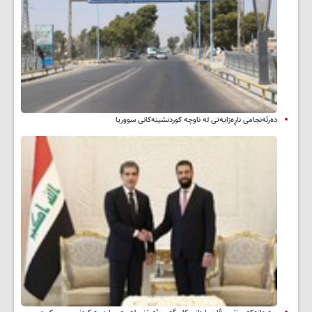
دەرئەنجامی ناڕەزایەتی لە ناوچە کوردنشینەکانی سووریا