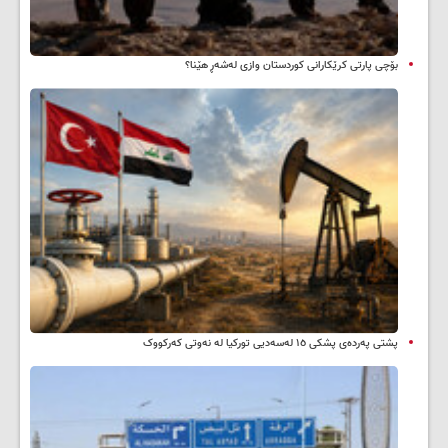
بۆچی پارتی کرێکارانی کوردستان وازی لەشەڕ هێنا؟
پشتی پەردەی پشکی ١٥ لەسەدیی تورکیا لە نەوتی کەرکووک