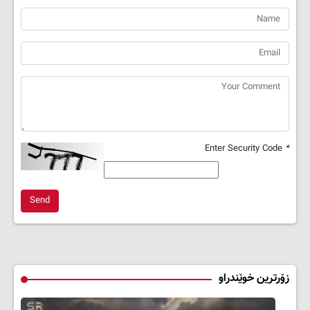
Enter Security Code
*
Send
زۆرترین خوێندراو