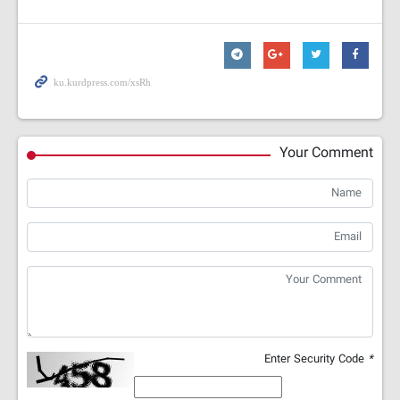
Your Comment
Enter Security Code
*