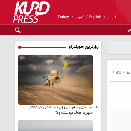
فارسی
English
کوردی
Türkçe
یا
زۆرترین خوێندراو
ئایا هێزی سەربازیی ژێر دەسەڵاتی کوردەکانی
سووریا هەڵدەوەشێتەوە؟