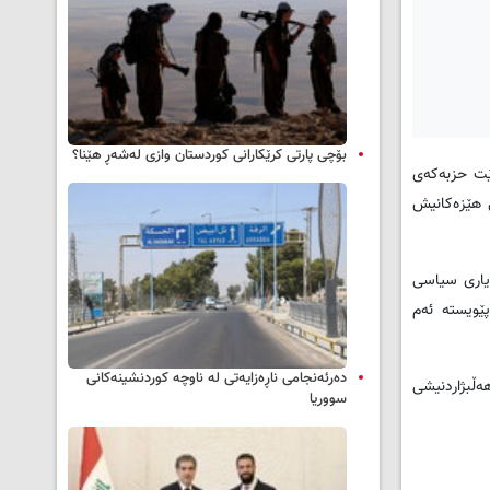
بۆچی پارتی کرێکارانی کوردستان وازی لەشەڕ هێنا؟
نێت حزبەكەی
ی هێزەكانیش
یاری سیاسی
ەرلەمان و یەكێتیی كردووە بە خاوەنی 21 كورسی، بۆیە پێویستە ئەم
دەرئەنجامی ناڕەزایەتی لە ناوچە کوردنشینەکانی
ەڵبژاردنیشی
سووریا