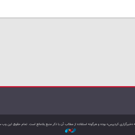
به «خبرگزاری کردپرس» بوده و هرگونه استفاده از مطالب آن با ذکر منبع بلامانع است. تمام حقوق این و