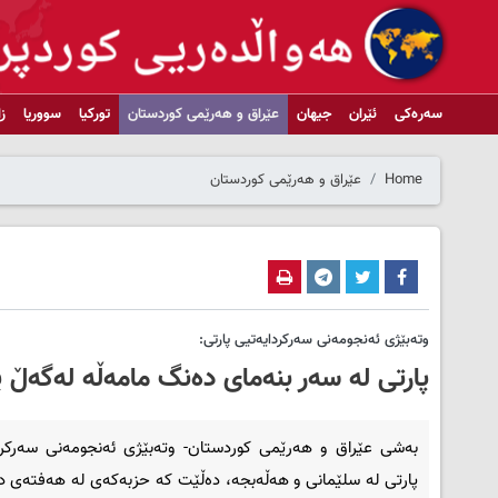
سەرەکی
ئێران
جیهان
عێراق و هەرێمی کوردستان
تورکیا
سووریا
ز
Home
عێراق و هەرێمی کوردستان
وتەبێژی ئەنجومەنی سەركردایەتیی پارتی:
پارتی لە سەر بنەمای دەنگ مامەڵە لەگەڵ 
بەشی عێراق و هەرێمی کوردستان- وتەبێژی ئەنجومەنی سەركرد
پارتی لە سلێمانی و هەڵەبجە، دەڵێت كە حزبەكەی لە هەفتەی دا