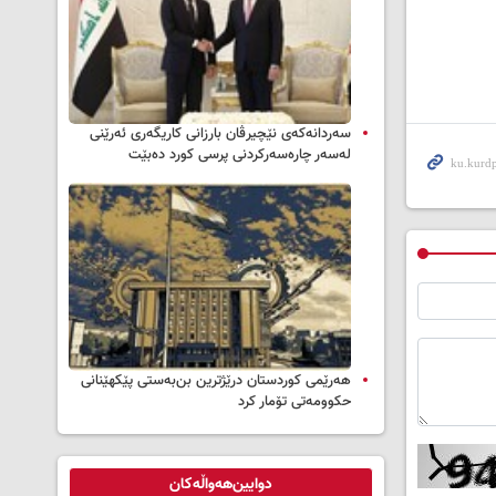
سه‌ردانه‌کەی نێچیرڤان بارزانی كاریگه‌ری ئه‌رێنی
له‌سه‌ر چاره‌سه‌ركردنی پرسی كورد ده‌بێت
هەرێمی کوردستان درێژترین بن‌بەستی پێکهێنانی
حکوومەتی تۆمار کرد
دوایین‌هەواڵەکان