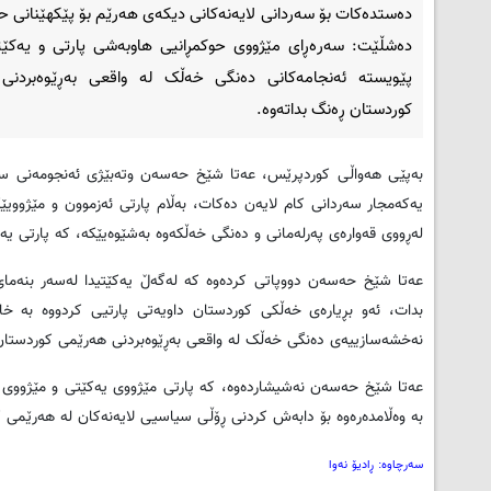
دەستدەكات بۆ سەردانی لایەنەكانی دیكەی هەرێم بۆ پێكهێنانی 
دەشڵێت: سەرەڕای مێژووی حوكمڕانیی هاوبەشی پارتی و یەكێت
پێویستە ئەنجامەكانی دەنگی خەڵک لە واقعی بەڕێوەبردنی
كوردستان ڕەنگ بداتەوە.
بەپێی هەواڵی کوردپرێس، عەتا شێخ حەسەن وتەبێژی ئەنجومەنی سەركر
یەكەمجار سەردانی كام لایەن دەكات، بەڵام پارتی ئەزموون و مێژوو
لەڕووی قەوارەی پەرلەمانی و دەنگی خەڵكەوە بەشێوەیێكە، كە پارتی یە
عەتا شێخ حەسەن دووپاتی كردەوە كە لەگەڵ یەكێتیدا لەسەر بنەمای
نەخشەسازییەی دەنگی خەڵک لە واقعی بەڕێوەبردنی هەرێمی كوردستان 
عەتا شێخ حەسەن نەشیشاردەوە، كە پارتی مێژووی یەكێتی و مێژووی ها
بە وەڵامدەرەوە بۆ دابەش كردنی ڕۆڵی سیاسیی لایەنەكان لە هەرێمی ك
سەرچاوە: ڕادیۆ نەوا