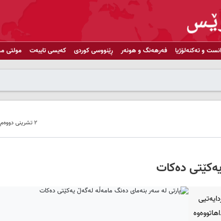
انست و تەکنەلۆژیا
فەرهەنگ و هونەر
ڕێنووسی کوردی
کەیسی تایبەت
مولتی مد
٢ تشرینی دووەم ٢٠١٨ - ١٠:٢٤
یەكێتی دەكات
ایەتیی
هاتووەوە