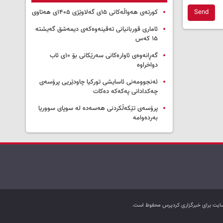
Send
کورتەی هەواڵەکانی ۱۵ی گەلاوێژی ۱۴۰۵ی هەتاوی
ئاماری قوربانیانی تەقینەوەکەی دیمەشق گەیشتە
۱۵ کەس
گەڕانەوەی ئاوارەکانی سەرێکانی بۆ ۱۰ی ئاب
دواخراوە
ئەنجوومەنی ئاسایشی تورکیا چاودێریی پرۆسەی
چەکدادانی پەکەکە دەکات
پرۆسەی تێکەڵکردنی هەسەدە لە سوپای سووریا
بەردەوامە
ب سایت برای خبرگزاری کردپرس محفوظ است.