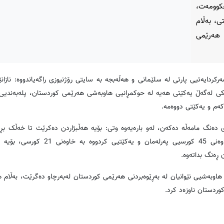
حكوومەت،
ی، بەڵام
 هەرێمی
دایەتیی پارتی لە سلێمانی و هەڵەبجە بە سایتی رۆژنیوزی راگەیاندووە: نازا
یێکی لەگەڵ یەكێتی هەیە لە حوكمڕانیی هاوبەشی هەرێمی كوردستان، پلەبەندی
كەم و یەكێتی دووەمە
.
 دەنگ مامەڵە دەكەن، لەو بارەیەوە وتی: بۆیە هەڵبژاردن دەكرێت تا خەڵک بڕ
بدات، ئەو بڕیارەی خەڵكی كوردستان داویەتی پارتیی كردووە بە خاوەنی 45 كورسیی پ
ڕەنگ بداتەوە
.
وبەشیی نێوانیان لە بەڕێوەبردنی هەرێمی كوردستان لەبەرچاو دەگرێت، بەڵام ه
وردستان ناوزەد كرد
.