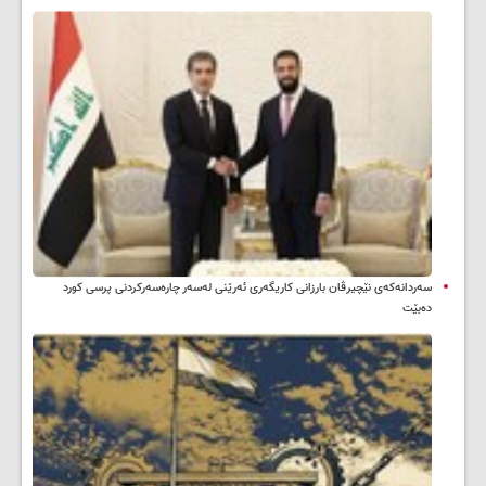
سه‌ردانه‌کەی نێچیرڤان بارزانی كاریگه‌ری ئه‌رێنی له‌سه‌ر چاره‌سه‌ركردنی پرسی كورد
ده‌بێت