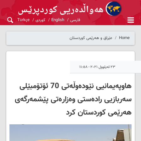
فارسی
English
کوردی
Türkçe
Home
عێراق و هەرێمی کوردستان
٢٣ ئەیلوول ٢٠٢١ - ١١:٥٨
هاوپەیمانیی نێودەوڵەتی 70 ئۆتۆمبێلی
سەربازیی رادەستی وەزارەتی پێشمەرگەی
هەرێمی کوردستان کرد