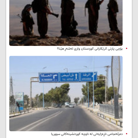
بۆچی پارتی کرێکارانی کوردستان وازی لەشەڕ هێنا؟
دەرئەنجامی ناڕەزایەتی لە ناوچە کوردنشینەکانی سووریا