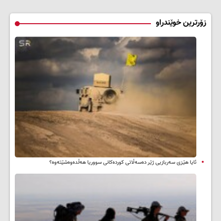
زۆرترین خوێندراو
ئایا هێزی سەربازیی ژێر دەسەڵاتی کوردەکانی سووریا هەڵدەوەشێتەوە؟