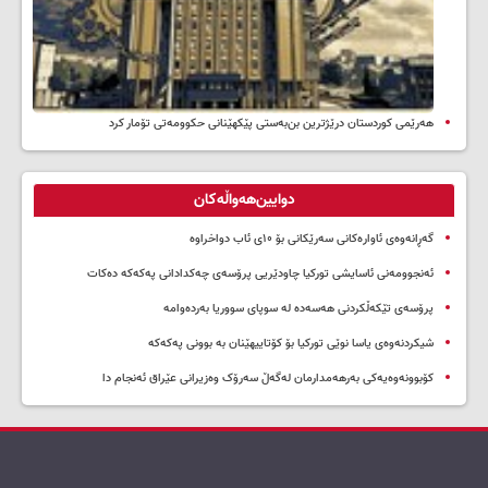
هەرێمی کوردستان درێژترین بن‌بەستی پێکهێنانی حکوومەتی تۆمار کرد
دوایین‌هەواڵەکان
گەڕانەوەی ئاوارەکانی سەرێکانی بۆ ۱۰ی ئاب دواخراوە
ئەنجوومەنی ئاسایشی تورکیا چاودێریی پرۆسەی چەکدادانی پەکەکە دەکات
پرۆسەی تێکەڵکردنی هەسەدە لە سوپای سووریا بەردەوامە
شیکردنەوەی یاسا نوێی تورکیا بۆ کۆتاییهێنان بە بوونی پەکەکە
کۆبوونەوەیەکی بەرهەمدارمان لەگەڵ سەرۆک وەزیرانی عێراق ئەنجام دا