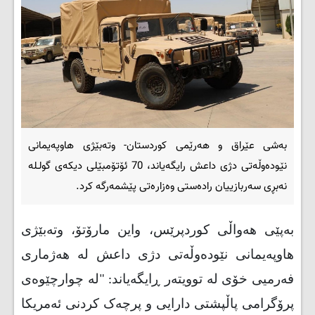
بەشی عێراق و هەرێمی کوردستان- وتەبێژی هاوپەیمانی
نێودەوڵەتی دژی داعش رایگەیاند، 70 ئۆتۆمبێلی دیکەی گولـلە
نەبڕی سەربازییان رادەستی وەزارەتی پێشمەرگە کرد.
بەپێی هەواڵی کوردپرێس، واین مارۆتۆ، وتەبێژی
هاوپەیمانی نێودەوڵەتی دژی داعش لە هەژماری
فەرمیی خۆی لە توویتەر ڕایگەیاند: "لە چوارچێوەی
پرۆگرامی پاڵپشتی دارایی و پرچەک کردنی ئەمریکا