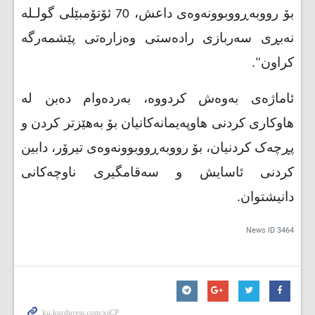
بۆ رووبەڕووبوونەوەی داعش، 70 ئۆتۆمبێلی گولـلە
نەبڕی سەربازی رادەستی وەزارەتی پێشمەرگە
کراون".
ئاماژەی بەوەش كردووە، بەردەوام دەبن لە
هاوکاری کردنی هاوپەیمانەکانیان بۆ بەهێزتر کردن و
پڕچەک کردنیان، بۆ رووبەڕووبوونەوەی تیرۆر، دابین
کردنی ئاسایش و سەقامگیری ناوچەکانی
دانیشتوان
.
News ID
3464