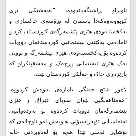
ناوبراو ڕاشیگه‌یاندووه‌، "لەبەشێکی تری
کۆبوونەوەکەدا باسمان لە پڕۆسەی چاکسازی‌ و
یەکخستنەوەی هێزی پێشمەرگەی کوردستان کرد و
ئامادەیی یەکێتیی نیشتمانیی کوردستانمان دووپات
کردەوە بۆ یەکخستنەوەی هێزی پێشمەرگە و بوونی
یەک هێزی نیشتمانی پڕچەک و مەشقپێکراو کە
پارێزەری خاک و خەڵکی کوردستان بێت.
لاهور شێخ جه‌نگی‌ ئاماژه‌ی به‌وه‌ش كردووه‌،
"هەمئاهەنگیی نێوان سوپای عێراق و هێزی
پێشمەرگەمان دووپات کردەوە بۆ بەردەوامیی
ئەنجامدانی ئۆپەراسیۆنی هاوبەش لەو ناوچانەی کە
بۆشایی ئەمنی تێدا هەیە بۆ لەناوبردنی خانە