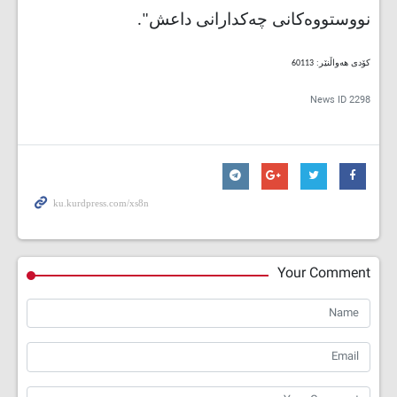
نووستووەکانی چەکدارانی داعش".
کۆدی هەواڵنێر: 60113
News ID
2298
Your Comment