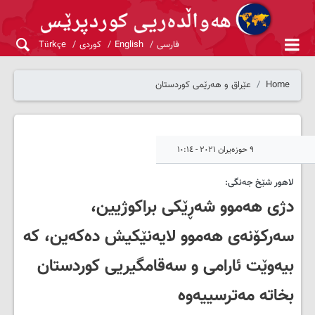
فارسی
English
کوردی
Türkçe
Home
عێراق و هەرێمی کوردستان
٩ حوزەیران ٢٠٢١ - ١٠:١٤
لاهور شێخ جه‌نگی‌:
دژی هەموو شەڕێکی براکوژیین،
سەرکۆنەی هەموو لایەنێکیش دەکەین، کە
بیەوێت ئارامی و سەقامگیریی کوردستان
بخاتە مەترسییەوە