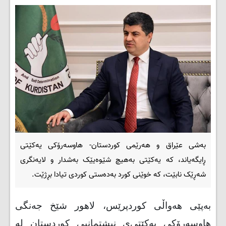
بەشی عێراق و هەرێمی کوردستان- هاوسەرۆکی یەکێتی
ڕایگه‌یاند، كه‌ یه‌كێتی‌ بەهیچ شێوەیێک بەشدار و لایەنگری
شەڕێک نابێت، کە خوێنی کورد بەدەستی کوردی تیادا بڕژێت.
بەپێی هەواڵی کوردپرێس، لاهور شێخ جه‌نگی‌
هاوسه‌رۆكی‌ یه‌كێتی‌ی نیشتمانیی کوردستان لە