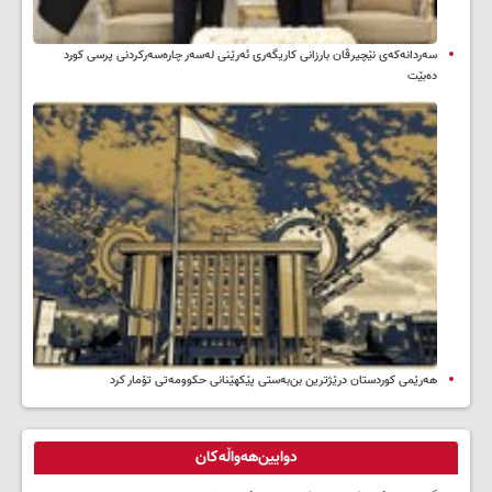
سه‌ردانه‌کەی نێچیرڤان بارزانی كاریگه‌ری ئه‌رێنی له‌سه‌ر چاره‌سه‌ركردنی پرسی كورد
ده‌بێت
هەرێمی کوردستان درێژترین بن‌بەستی پێکهێنانی حکوومەتی تۆمار کرد
دوایین‌هەواڵەکان