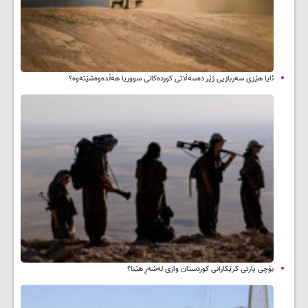
ئایا هێزی سەربازیی ژێر دەسەڵاتی کوردەکانی سووریا هەڵدەوەشێتەوە؟
بۆچی پارتی کرێکارانی کوردستان وازی لەشەڕ هێنا؟