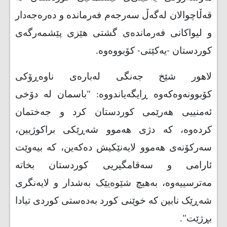
قەڵاچوالان لەگەڵ سەرجەم فەرماندە و دەرەجەدار
و لیواکانی فەرماندەی گشتی هێزی پێشمەرگەی
کوردستان -یه‌كێتی‌- کۆبووەوە.
لاهور شێخ جه‌نگی‌ له‌باره‌ی‌ ناوه‌ڕۆكی‌
كۆبوونه‌وه‌كه‌وه‌ ڕایگه‌یاندووه‌: "باسمان لە دۆخی
ئەمنییی هەرێمی کوردستان کرد و جەختمان
کردەوە، کە دژی هەموو شەڕێکی براکوژیین،
سەرکۆنەی هەموو لایەنێکیش دەکەین، کە بیەوێت
ئارامی و سەقامگیریی کوردستان بخاتە
مەترسییەوە، بەهیچ شێوەیێک بەشدار و لایەنگری
شەڕێک نابین کە خوێنی کورد بەدەستی کوردی تیادا
بڕژێت
."