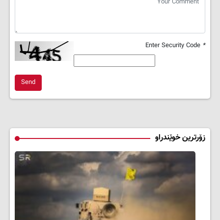
Enter Security Code
*
Send
زۆرترین خوێندراو