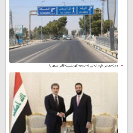
دەرئەنجامی ناڕەزایەتی لە ناوچە کوردنشینەکانی سووریا