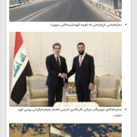
دەرئەنجامی ناڕەزایەتی لە ناوچە کوردنشینەکانی سووریا
سه‌ردانه‌کەی نێچیرڤان بارزانی كاریگه‌ری ئه‌رێنی له‌سه‌ر چاره‌سه‌ركردنی پرسی كورد
ده‌بێت