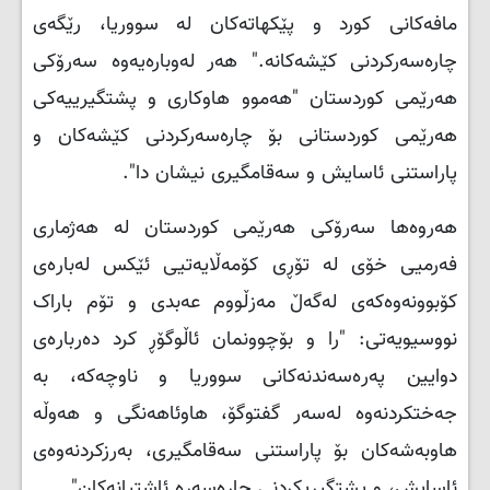
مافه‌كانى كورد و پێكهاته‌كان له‌ سووريا، رێگەی
چاره‌سه‌ركردنى كێشه‌كانه‌." هه‌ر له‌وباره‌يه‌وه‌ سەرۆکی
هەرێمی کوردستان "هه‌موو هاوكارى و پشتگيرييه‌كى
هه‌رێمى كوردستانى بۆ چاره‌سه‌ركردنى كێشه‌كان و
پاراستنى ئاسايش و سه‌قامگيرى نيشان دا".
هەروەها سەرۆکی هەرێمی کوردستان لە هەژماری
فەرمیی خۆی لە تۆڕی کۆمەڵایەتیی ئێکس لەبارەی
کۆبوونەوەکەی لەگەڵ مەزڵووم عەبدی و تۆم باراک
نووسیویەتی: "را و بۆچوونمان ئاڵوگۆڕ کرد دەربارەی
دوایین پەرەسەندنەکانی سووریا و ناوچەکە، بە
جەختکردنەوە لەسەر گفتوگۆ، هاوئاهەنگی و هەوڵە
هاوبەشەکان بۆ پاراستنی سەقامگیری، بەرزکردنەوەی
ئاسایش، و پشتگیریکردنی چارەسەرە ئاشتیانەکان".