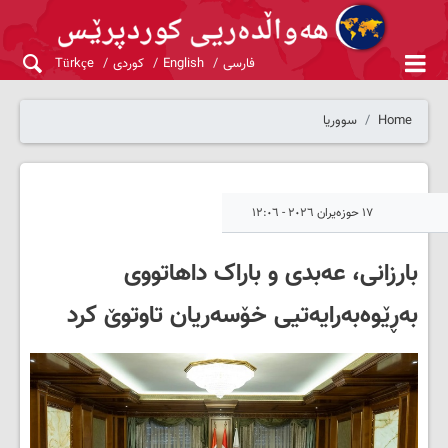
فارسی
English
کوردی
Türkçe
Home
سووریا
١٧ حوزەیران ٢٠٢٦ - ١٢:٠٦
بارزانی، عەبدی و باراک داهاتووی
بەڕێوەبەرایەتیی خۆسەریان تاوتوێ کرد