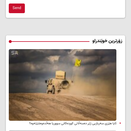
Send
زۆرترین خوێندراو
ئایا هێزی سەربازیی ژێر دەسەڵاتی کوردەکانی سووریا هەڵدەوەشێتەوە؟