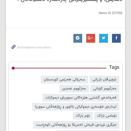
News ID
227358
Tags
نێچیرڤان بارزانی
سەرۆکی هەرێمی کوردستان
مەزڵووم کۆبانی
مەزڵووم عەبدی
فەرماندەی گشتیی هێزەکانی سووریای دیموکرات
ئیدارەی خۆسەری دیموکراتی باکوور و ڕۆژهەڵاتی سووریا
تۆماس باراک
تۆم باراک
جێگری نێردەی تایبەتی ئەمریکا بۆ ڕۆژهەڵاتی ناوەڕاست