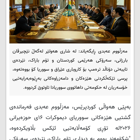
مەزڵووم عەبدی ڕایگەیاند: لە شاری هەولێر لەگەڵ نێچیرڤان
بارزانی، سەرۆکی هەرێمی کوردستان و تۆم باراک، نێردەی
تایبەتی دۆناڵد ترەمپ بۆ کاروباری عێراق و سووریا کۆ بووەتەوە،
پرسی تێکەڵکردنی هێزەکان و دامەزراوەکانی بەڕێوەبەرایەتیی
خۆسەریان لە حکومەتی داهاتووی سووریادا تاوتوێ کردووە.
بەپێی هەواڵی کوردپرێس، مەزڵووم عەبدی فەرماندەی
گشتیی هێزەکانی سووریای دیموکرات ۱۶ی حوزەیرانی
۲۰۲۶لە تۆڕی کۆمەڵایەتیی ئێکس بڵاویکردەوە،
"شکۆمەند بووم بە دیداری تۆم باراک، نێردەی سەرۆکی