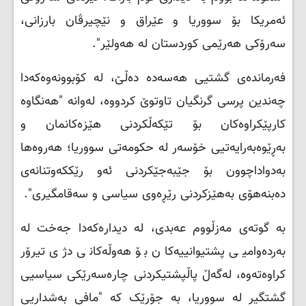
ئەمریکا بۆ سووریا و عێراق و نێچیرڤان بارزانی،
سەرۆکی هەرێمی کوردستان لە هەولێر".
فەرماندەی گشتیی هەسەدە دەڵێ، لە کۆبوونەوەکەدا
چەندین پرسی گرنگیان تاوتوێ کردووە، لەوانە "هەنگاوە
کارپێکراوەکان بۆ تێکەڵکردنی هێزەکانمان و
بەڕێوەبەرایەتیی خۆسەر لە حکومەتی سووریا؛ هەروەها
بەدواداچوون بۆ جێبەجێکردنی ئەو رێککەوتنانەی
دەبنەهۆی بەهێزکردنی رێڕەوی سیاسی و سەقامگیری".
بە گوتەی مەزڵووم عەبدی، لە دیدارەکەدا جەخت لە
بەردەوامیی پشتیوانییەکان بۆ هەوڵەکانی دژی تیرۆر
کراوەتەوە، لەگەڵ پاڵپشتیکردنی چارەسەرێکی سیاسیی
گشتگیر لە سووریا، بە جۆرێک کە "مافی بەشداریی