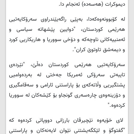
دیموکرات (هەسەدە) ئه‌نجام دا.
لە کۆبوونەوەکەدا، بەپێی راگەیێندراوی سەرۆکایەتیی
هەرێمی کوردستان، "دوایین پێشهاتە سیاسی و
ئەمنییەکانی ناوچەکە و دۆخى سووریا و هاريكاريى كورد
و ديمه‌شق تاوتوێ کران".
سەرۆکایەتیی هەرێمی کوردستان دەڵێ، "نێردەی
تایبەتی سەرۆکی ئەمریکا جەختی لە بەردەوامیی
پشتگیریی وڵاتەکەی بۆ پاراستنی ئارامی و سەقامگیری
و دۆزینەوەی چارەسەری گونجاو بۆ کێشەکان له‌ سووريا
کردەوە."
لای خۆیەوە نێچیرڤان بارزانی دووپاتی کردەوە کە
"گفتوگۆ و لێکگەیشتنی نێوان لایەنەکان و پاراستنى