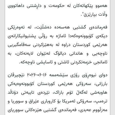
هەموو پێکهاتەکان لە حکومەت و داڕشتنی داهاتووی
وڵات بپارێزێ".
فەرماندەی گشتیی هەسەدە دەشڵێت، لە تەوەرێکی
دیکەی کۆبوونەوەکەدا ئاماژە بە رۆڵی پشتیوانیکارانەی
هەرێمی کوردستان دراوە لە بەهێزکردنی سەقامگیریی
ناوچەیی و هاندانی دیالۆگ لەنێوان لایەنەکان، بە
ئامانجی خزمەتکردنی ئاشتی و ئاسایشی ناوچەکە.
دوای نیوەڕۆی رۆژی سێشەممە ۱۶-۰۶-۲۰۲۶ نێچیرڤان
بارزانی، سەرۆکی هەرێمی کوردستان کۆبوونەوەیەکی
هاوبەشى لەگه‌ڵ تۆم باراک، نێردەی تایبەتی دۆناڵد
ترەمپ، سه‌رۆكى ئەمریکا بۆ کاروباری عێراق و سووریا و
مەزڵووم عەبدی، فەرماندەی گشتیی هێزەکانی سووریای