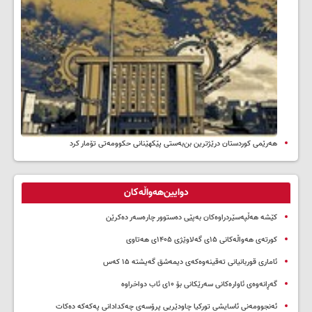
هەرێمی کوردستان درێژترین بن‌بەستی پێکهێنانی حکوومەتی تۆمار کرد
دوایین‌هەواڵەکان
کێشە هەڵپەسێردراوەکان بەپێی دەستوور چارەسەر دەکرێن
کورتەی هەواڵەکانی ۱۵ی گەلاوێژی ۱۴۰۵ی هەتاوی
ئاماری قوربانیانی تەقینەوەکەی دیمەشق گەیشتە ۱۵ کەس
گەڕانەوەی ئاوارەکانی سەرێکانی بۆ ۱۰ی ئاب دواخراوە
ئەنجوومەنی ئاسایشی تورکیا چاودێریی پرۆسەی چەکدادانی پەکەکە دەکات