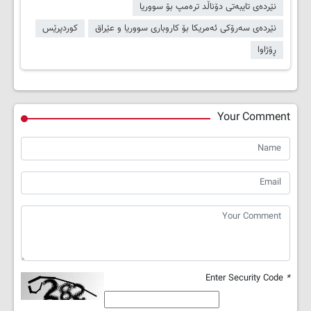
نێردەی تایبەتی دۆناڵد ترەمپ بۆ سووریا
نێردەی سەرۆکی ئەمریکا بۆ کاروباری سووریا و عێراق
کوردپرێس
ڕۆژاوا
Your Comment
Enter Security Code
*