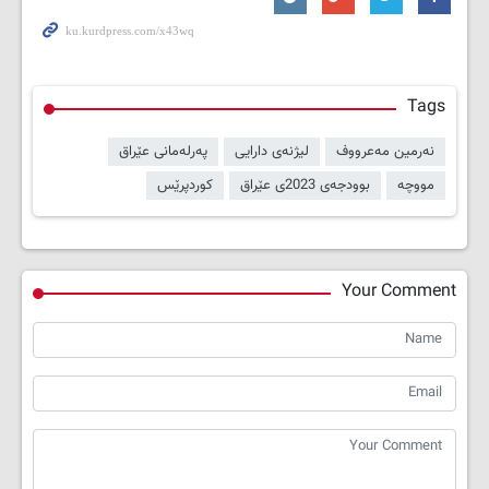
Tags
نەرمین مەعرووف
لیژنەی دارایی
پەرلەمانی عێراق
مووچە
بوودجەی 2023ی عێراق
کوردپرێس
Your Comment