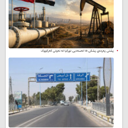
پشتی پەردەی پشکی ١٥ لەسەدیی تورکیا لە نەوتی کەرکووک