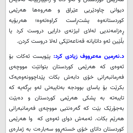
دیوانی چاودێریی عێراق و هەروەها هەرێمی
کوردستانەوە پشت‌ڕاست کراوەتەوە؛ هەربۆیە
ڕەزامەندیی لەلای لیژنەی دارایی دروست کرد یا
بڵێین ئەو داتایانە قەناعەتێکی لەلا دروست کردن
.
د.نەرمین مەعرووف زیادی کرد:
پێویست ئەکات بۆ
ئەوەی کە هەرێمی کوردستان بتوانێت مووچەی
فەرمانبەرانی خۆی دابەش بکات پێداچوونەوەیەک
بکرێت بۆ یاسای بوودجە بەتایبەتی لەو بڕگەیە کە
تایبەتە بە پشکی هەرێمی کوردستان و دەبێت
بەجۆرێک بێت کە گەرەنتیی مووچەی فەرمانبەرانی
هەرێم بکات. ئەمەش دوای ئەوەی کە وا هەرێمی
کوردستان داتای خۆی خستەڕوو سەبارەت بە ژمارەی