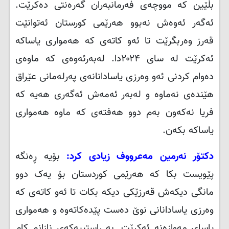
بڵێین کە مووچەی فەرمانبەران گەرەنتی دەکرێت.
ئەگەر ئەوەش نەبوو هەرێمی کورستان ئەتوانێت
قەرز وەربگرێت تا ئەو کاتەی کە هەمواری یاساکە
ئەکرێت لە سای ۲۰۲۴دا. لەبەرئەوەی کە ماوەی
دەوام کردنی ئەو وەرزی یاسادانانەی پەرلەمانی عێراق
هێندەی نەماوە و لەبەر ئەمەش ئەگەری هەیە کە
فریا نەکەون بەم دوو هەفتەی کە ماوە هەمواری
یاساکە بکەن
.
دکتۆر نەرمین مەعرووف زیادی کرد:
بۆیە ڕەنگە
پێویست بکا کە هەرێمی کوردستان بۆ یەک دوو
مانگی دیکەش قەرزێکی دیکە بکات تا ئەو کاتەی کە
وەرزی یاسادانانی نوێ دەست پێدەکاتەوە و هەمواری
یاسای مەوازەنە ئەکرێت. بە ڕاستییەکەی نازانم کام