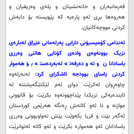
فەرمانبەران و خانەنشینان و پلەی وەزیفیان و
هەروەها بڕی ئەو پارەیە کە پێویستە بۆ دابەش
کردنی مووچەکانیان
.
ئەندامی کۆمیسیۆنی دارایی پەرلەمانی عێراق لەبارەی
نزیک بوونەوەی وادەی کۆتایی هاتنی وەرزی
یاسادانان و ئەو دەرفەتە لەبەردەستە بۆ هەموار
کردنی یاسای بوودجە ئاشکرای کرد:
لەبەرئەوە
چاوەڕوان ئەکرێت دوای ئەم لێکتێگەیشتنە لە
ئایندەیەکی نزیکدا پێداچوونەوە بکرێت بۆ قانوونی
موازنە و تا ئەو کاتەش ڕەنگە هەرێمی کوردستان
ئەگەر بێت و فریا بکەوێت پێش تەواوبوونی وەرزی
یاسادانان ئەو هەموارە بکرێت و ئەو کاتە ئەتوانرێت