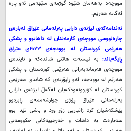
مووچەدا بەهەمان شێوە گوژمەی سێهەمی ئەو پارە
ئەگاتە هەرێم
.
ئەندامەکەی لیژنەی دارایی پەرلەمانی عێراق لەبارەی
چارەنووسی مووچەی کارمەندان لە داهاتوو و پشکی
هەرێمی کوردستان لە بوودجەی ۲۰۲۳ی عێراق
ڕایگەیاند:
بە نیسبەت هاتنی شاندەکە و ئایندەی
مووچەی فەرمانەبەرانی هەرێمی کوردستان و پشکی
هەرێم لە بوودجە، ئەو ڕاپۆرتەی کە شاندی هەرێمی
کوردستان لە کۆبوونەوەکەیان لەگەڵ لیژنەی دارایی
پەرلەمانی عێراق ڕۆژی چوارشەممەی ڕابردوو
پێشکەشیان کرد زانیاریی زۆر ورد و باشی تێدا بوو
سەبارەت بە داهات و خەرجییەکانی حکوومەتی
هەرێمی کوردستان و ئەو داتا و زانییارییانە لەلایەن