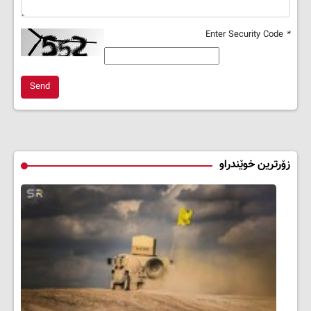
Enter Security Code
*
Send
زۆرترین خوێندراو