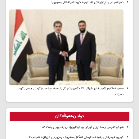
دەرئەنجامی ناڕەزایەتی لە ناوچە کوردنشینەکانی سووریا
سه‌ردانه‌کەی نێچیرڤان بارزانی كاریگه‌ری ئه‌رێنی له‌سه‌ر چاره‌سه‌ركردنی پرسی كورد
ده‌بێت
دوایین‌هەواڵەکان
شیکردنەوەی یاسا نوێی تورکیا بۆ کۆتاییهێنان بە بوونی پەکەکە
کۆبوونەوەیەکی بەرهەمدارمان لەگەڵ سەرۆک وەزیرانی عێراق ئەنجام دا