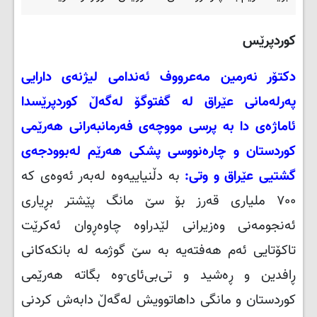
کوردپرێس
دکتۆر نەرمین مەعرووف ئەندامی لیژنەی دارایی
پەرلەمانی عێراق لە گفتوگۆ لەگەڵ کوردپرێسدا
ئاماژەی دا بە پرسی مووچەی فەرمانبەرانی هەرێمی
کوردستان و چارەنووسی پشکی هەرێم لەبوودجەی
گشتیی عێراق و وتی:
بە دڵنیاییەوە لەبەر ئەوەی کە
۷۰۰ ملیاری قەرز بۆ سێ مانگ پێشتر بڕیاری
ئەنجومەنی وەزیرانی لێدراوە چاوەڕوان ئەکرێت
تاکۆتایی ئەم هەفتەیە بە سێ گوژمە لە بانکەکانی
ڕافدین و ڕەشید و تی‌بی‌ئای-وە بگاتە هەرێمی
کوردستان و مانگی داهاتوویش لەگەڵ دابەش کردنی