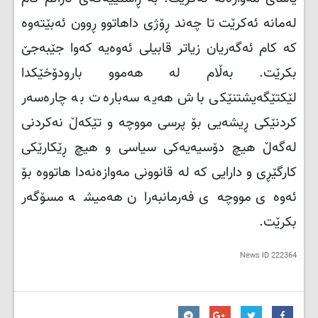
لەمانە ئەکرێت تا چەند ڕۆژی داهاتوو ڕوون ئەبێتەوە
کە کام ئەگەریان زیاتر قابیلی ئەوەیە کەوا جێبەجێ
بکرێت
.
بەڵام لە هەموو بارودۆخێکدا
لێکتێگەیشتنێکی باش هەیە سەبارەت بە چارەسەر
کردنێکی ڕیشەیی بۆ پرسی مووچە و تێکەڵ نەکردنی
لەگەڵ هیچ دۆسیەیەکی سیاسی و هیچ ڕێکارێکی
کارگێڕی و دارایی کە لە قانوونی مەوازەنەدا هاتووە بۆ
ئەوەی مووچەی فەرمانبەران هەمیشە مسۆگەر
بکرێت.
News ID
222364