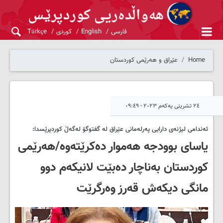
فارسی
English
کوردی
Türkçe
Home
عێراق و هەرێمی کوردستان
٢٤ تشرینی یەکەم ٢٠٢٣ - ٠٩:٤٩
ئەندامی لیژنەی دارایی پەرلەمانی عێراق لە گفتوگۆ لەگەڵ کوردپرێسدا:
یاسای بوودجە هەموار دەکرێتەوە/هەرێمی
کوردستان بەناچار دەبێت لانیکەم دوو
مانگی دیکەش قەرز وەرگرێت