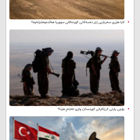
ئایا هێزی سەربازیی ژێر دەسەڵاتی کوردەکانی سووریا هەڵدەوەشێتەوە؟
بۆچی پارتی کرێکارانی کوردستان وازی لەشەڕ هێنا؟