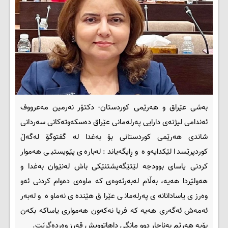
بەشی عێراق و هەرێمی کوردستان- دکتۆر نەرمین مەعرووف
ئەندامی لیژنەی دارایی پەرلەمانی عێراق دەسکەوتەکانی سەردانی
شاندی هەرێمی کوردستانی بۆ بەغدا لە گفتوگۆ لەگەڵ
کوردپرێسدا لێکدایەوە و ڕایگەیاند: لەبارەی پێویستیی هەموار
کردنی یاسای بوودجە لێتێگەیشتنێکی باش لەنێوان بەغدا و
هەولێردا هەیە، بەڵام لەبەرئەوەی کە ماوەی دەوام کردنی ئەو
وەرزی یاسادانانەی پەرلەمانی عێراق هێندەی نەماوە و لەبەر
ئەمەش ئەگەری هەیە کە فریا نەکەون هەمواری یاساکە بکەن
بۆیە هەرێم بەناچار دوو مانگی داهاتوویش قەرز وەردەگرێت.